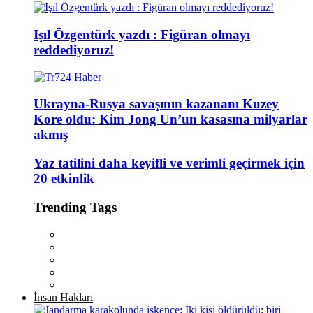
Işıl Özgentürk yazdı : Figüran olmayı
reddediyoruz!
Ukrayna-Rusya savaşının kazananı Kuzey
Kore oldu: Kim Jong Un’un kasasına milyarlar
akmış
Yaz tatilini daha keyifli ve verimli geçirmek için
20 etkinlik
Trending Tags
İnsan Hakları