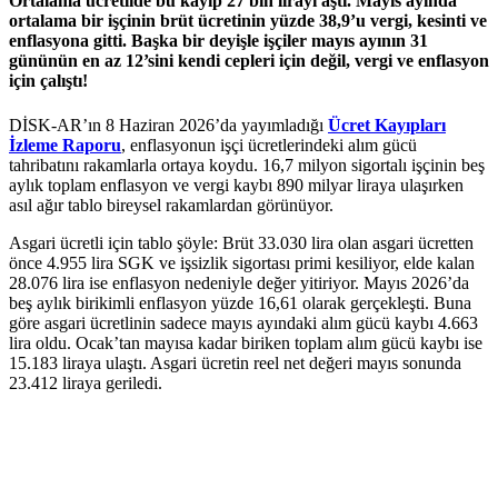
Ortalama ücretlide bu kayıp 27 bin lirayı aştı. Mayıs ayında
ortalama bir işçinin brüt ücretinin yüzde 38,9’u vergi, kesinti ve
enflasyona gitti. Başka bir deyişle işçiler mayıs ayının 31
gününün en az 12’sini kendi cepleri için değil, vergi ve enflasyon
için çalıştı!
DİSK-AR’ın 8 Haziran 2026’da yayımladığı
Ücret Kayıpları
İzleme Raporu
, enflasyonun işçi ücretlerindeki alım gücü
tahribatını rakamlarla ortaya koydu. 16,7 milyon sigortalı işçinin beş
aylık toplam enflasyon ve vergi kaybı 890 milyar liraya ulaşırken
asıl ağır tablo bireysel rakamlardan görünüyor.
Asgari ücretli için tablo şöyle: Brüt 33.030 lira olan asgari ücretten
önce 4.955 lira SGK ve işsizlik sigortası primi kesiliyor, elde kalan
28.076 lira ise enflasyon nedeniyle değer yitiriyor. Mayıs 2026’da
beş aylık birikimli enflasyon yüzde 16,61 olarak gerçekleşti. Buna
göre asgari ücretlinin sadece mayıs ayındaki alım gücü kaybı 4.663
lira oldu. Ocak’tan mayısa kadar biriken toplam alım gücü kaybı ise
15.183 liraya ulaştı. Asgari ücretin reel net değeri mayıs sonunda
23.412 liraya geriledi.