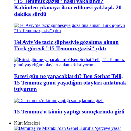
”15 Temmuz gazisi” nasıl yakalandı?
Kabinden çıkmaya ikna edilmesi yaklaşık 20
dakika sürdü
Tel Aviv’de taciz şüphesiyle gözaltına alınan
Türk görevli ”15 Temmuz gazisi” çıktı
Ertesi gün ne yapacaklardı? Ben Serhat Telli,
15 Temmuz günü yaşadığım olayları anlatmak
istiyorum
15 Temmuz’u kimin yaptığı sonuçlarında gizli
Kürt Meselesi