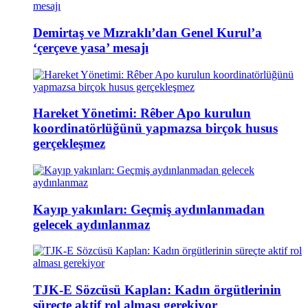
Demirtaş ve Mızraklı’dan Genel Kurul’a
‘çerçeve yasa’ mesajı
Hareket Yönetimi: Rêber Apo kurulun
koordinatörlüğünü yapmazsa birçok husus
gerçekleşmez
Kayıp yakınları: Geçmiş aydınlanmadan
gelecek aydınlanmaz
TJK-E Sözcüsü Kaplan: Kadın örgütlerinin
süreçte aktif rol alması gerekiyor