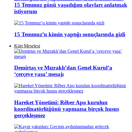
15 Temmuz günü yaşadığım olayları anlatmak
istiyorum
15 Temmuz’u kimin yaptığı sonuçlarında gizli
Kürt Meselesi
Demirtaş ve Mızraklı’dan Genel Kurul’a
‘çerçeve yasa’ mesajı
Hareket Yönetimi: Rêber Apo kurulun
koordinatörlüğünü yapmazsa birçok husus
gerçekleşmez