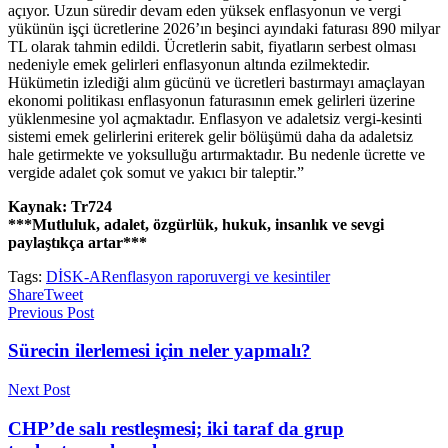
açıyor. Uzun süredir devam eden yüksek enflasyonun ve vergi
yükünün işçi ücretlerine 2026’ın beşinci ayındaki faturası 890 milyar
TL olarak tahmin edildi. Ücretlerin sabit, fiyatların serbest olması
nedeniyle emek gelirleri enflasyonun altında ezilmektedir.
Hükümetin izlediği alım gücünü ve ücretleri bastırmayı amaçlayan
ekonomi politikası enflasyonun faturasının emek gelirleri üzerine
yüklenmesine yol açmaktadır. Enflasyon ve adaletsiz vergi-kesinti
sistemi emek gelirlerini eriterek gelir bölüşümü daha da adaletsiz
hale getirmekte ve yoksulluğu artırmaktadır. Bu nedenle ücrette ve
vergide adalet çok somut ve yakıcı bir taleptir.”
Kaynak: Tr724
***Mutluluk, adalet, özgürlük, hukuk, insanlık ve sevgi
paylaştıkça artar***
Tags:
DİSK-AR
enflasyon raporu
vergi ve kesintiler
Share
Tweet
Previous Post
Sürecin ilerlemesi için neler yapmalı?
Next Post
CHP’de salı restleşmesi; iki taraf da grup