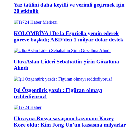
Yaz tatilini daha keyifli ve verimli geçirmek için
20 etkinlik
KOLOMBİYA | De la Espriella yemin ederek
göreve başladı; ABD’den 1 milyar dolar destek
UltraAslan Lideri Sebahattin Şirin Gözaltına
Alındı
Işıl Özgentürk yazdı : Figüran olmayı
reddediyoruz!
Ukrayna-Rusya savaşının kazananı Kuzey
Kore oldu: Kim Jong Un’un kasasına milyarlar