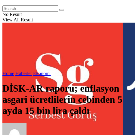
No Result
View All Result
Home
Haberler
Ekonomi
DİSK-AR raporu; enflasyon
asgari ücretlilerin cebinden 5
ayda 15 bin lira çaldı