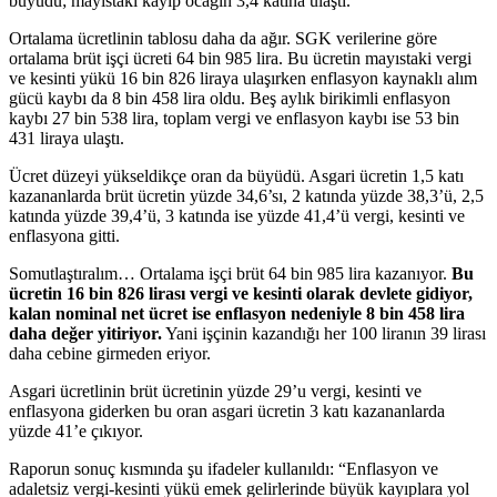
büyüdü; mayıstaki kayıp ocağın 3,4 katına ulaştı.
Ortalama ücretlinin tablosu daha da ağır. SGK verilerine göre
ortalama brüt işçi ücreti 64 bin 985 lira. Bu ücretin mayıstaki vergi
ve kesinti yükü 16 bin 826 liraya ulaşırken enflasyon kaynaklı alım
gücü kaybı da 8 bin 458 lira oldu. Beş aylık birikimli enflasyon
kaybı 27 bin 538 lira, toplam vergi ve enflasyon kaybı ise 53 bin
431 liraya ulaştı.
Ücret düzeyi yükseldikçe oran da büyüdü. Asgari ücretin 1,5 katı
kazananlarda brüt ücretin yüzde 34,6’sı, 2 katında yüzde 38,3’ü, 2,5
katında yüzde 39,4’ü, 3 katında ise yüzde 41,4’ü vergi, kesinti ve
enflasyona gitti.
Somutlaştıralım… Ortalama işçi brüt 64 bin 985 lira kazanıyor.
Bu
ücretin 16 bin 826 lirası vergi ve kesinti olarak devlete gidiyor,
kalan nominal net ücret ise enflasyon nedeniyle 8 bin 458 lira
daha değer yitiriyor.
Yani işçinin kazandığı her 100 liranın 39 lirası
daha cebine girmeden eriyor.
Asgari ücretlinin brüt ücretinin yüzde 29’u vergi, kesinti ve
enflasyona giderken bu oran asgari ücretin 3 katı kazananlarda
yüzde 41’e çıkıyor.
Raporun sonuç kısmında şu ifadeler kullanıldı: “Enflasyon ve
adaletsiz vergi-kesinti yükü emek gelirlerinde büyük kayıplara yol