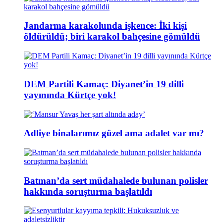
Jandarma karakolunda işkence: İki kişi
öldürüldü; biri karakol bahçesine gömüldü
DEM Partili Kamaç: Diyanet’in 19 dilli
yayınında Kürtçe yok!
Adliye binalarımız güzel ama adalet var mı?
Batman’da sert müdahalede bulunan polisler
hakkında soruşturma başlatıldı