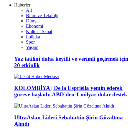
Haberler
All
Bilim ve Teknolji
Dünya
Ekonomi
Kültür - Sanat
Politika
Spor
Yaşam
Yaz tatilini daha keyifli ve verimli geçirmek için
20 etkinlik
KOLOMBİYA | De la Espriella yemin ederek
göreve başladı; ABD’den 1 milyar dolar destek
UltraAslan Lideri Sebahattin Şirin Gözaltına
Alındı