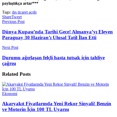
paylaştıkça artar***
Tags:
dış ticaret açığı
Share
Tweet
Previous Post
Dünya Kupası’nda Tarihi Gece! Almanya’yı Eleyen
Paraguay 30 Haziran’ı Ulusal Tatil İlan Etti
Next Post
Durumu ağırlaşan felçli hasta tutsak için tahliye
çağrısı
Related
Posts
Ekonomi
Akaryakıt Fiyatlarında Yeni Rekor Sinyali! Benzin
ve Motorin İçin 100 TL Uyarısı