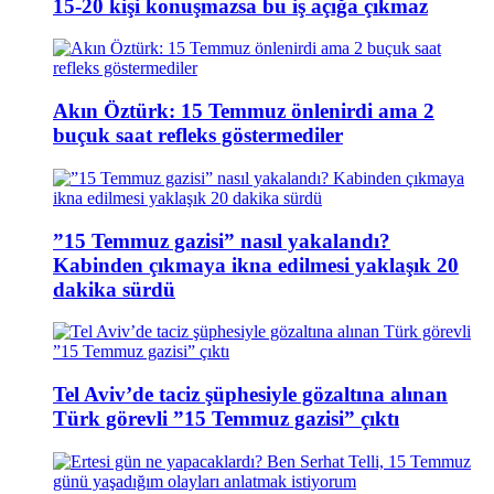
15-20 kişi konuşmazsa bu iş açığa çıkmaz
Akın Öztürk: 15 Temmuz önlenirdi ama 2
buçuk saat refleks göstermediler
”15 Temmuz gazisi” nasıl yakalandı?
Kabinden çıkmaya ikna edilmesi yaklaşık 20
dakika sürdü
Tel Aviv’de taciz şüphesiyle gözaltına alınan
Türk görevli ”15 Temmuz gazisi” çıktı