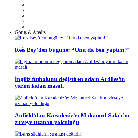
Görüş & Analiz
Reis Bey’den bugüne: “Onu da ben yaptım!”
İngiliz futbolunu değiştiren adam Ardiles’in
yarım kalan masalı
Anfield’dan Karadeniz’e: Mohamed Salah’ın
zirveye uzanan yolculuğu