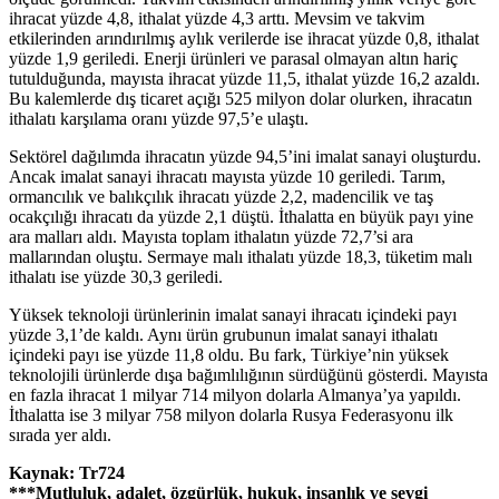
ihracat yüzde 4,8, ithalat yüzde 4,3 arttı. Mevsim ve takvim
etkilerinden arındırılmış aylık verilerde ise ihracat yüzde 0,8, ithalat
yüzde 1,9 geriledi. Enerji ürünleri ve parasal olmayan altın hariç
tutulduğunda, mayısta ihracat yüzde 11,5, ithalat yüzde 16,2 azaldı.
Bu kalemlerde dış ticaret açığı 525 milyon dolar olurken, ihracatın
ithalatı karşılama oranı yüzde 97,5’e ulaştı.
Sektörel dağılımda ihracatın yüzde 94,5’ini imalat sanayi oluşturdu.
Ancak imalat sanayi ihracatı mayısta yüzde 10 geriledi. Tarım,
ormancılık ve balıkçılık ihracatı yüzde 2,2, madencilik ve taş
ocakçılığı ihracatı da yüzde 2,1 düştü. İthalatta en büyük payı yine
ara malları aldı. Mayısta toplam ithalatın yüzde 72,7’si ara
mallarından oluştu. Sermaye malı ithalatı yüzde 18,3, tüketim malı
ithalatı ise yüzde 30,3 geriledi.
Yüksek teknoloji ürünlerinin imalat sanayi ihracatı içindeki payı
yüzde 3,1’de kaldı. Aynı ürün grubunun imalat sanayi ithalatı
içindeki payı ise yüzde 11,8 oldu. Bu fark, Türkiye’nin yüksek
teknolojili ürünlerde dışa bağımlılığının sürdüğünü gösterdi. Mayısta
en fazla ihracat 1 milyar 714 milyon dolarla Almanya’ya yapıldı.
İthalatta ise 3 milyar 758 milyon dolarla Rusya Federasyonu ilk
sırada yer aldı.
Kaynak: Tr724
***Mutluluk, adalet, özgürlük, hukuk, insanlık ve sevgi