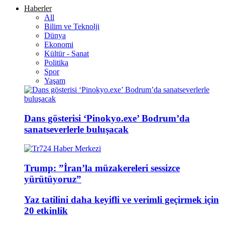
Haberler
All
Bilim ve Teknolji
Dünya
Ekonomi
Kültür - Sanat
Politika
Spor
Yaşam
Dans gösterisi ‘Pinokyo.exe’ Bodrum’da
sanatseverlerle buluşacak
Trump: ”İran’la müzakereleri sessizce
yürütüyoruz”
Yaz tatilini daha keyifli ve verimli geçirmek için
20 etkinlik