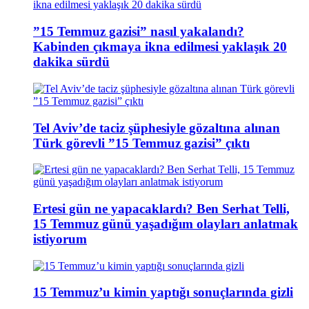
”15 Temmuz gazisi” nasıl yakalandı?
Kabinden çıkmaya ikna edilmesi yaklaşık 20
dakika sürdü
Tel Aviv’de taciz şüphesiyle gözaltına alınan
Türk görevli ”15 Temmuz gazisi” çıktı
Ertesi gün ne yapacaklardı? Ben Serhat Telli,
15 Temmuz günü yaşadığım olayları anlatmak
istiyorum
15 Temmuz’u kimin yaptığı sonuçlarında gizli