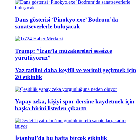
Dans gösterisi ‘Pinokyo.exe’ Bodrum’da
sanatseverlerle buluşacak
Trump: ”İran’la müzakereleri sessizce
yürütüyoruz”
Yaz tatilini daha keyifli ve verimli geçirmek için
20 etkinlik
Yapay zeka, kişiyi spor dersine kaydetmek için
başka birini listeden çıkarttı
İstanbul’da bu hafta birçok etkinlik