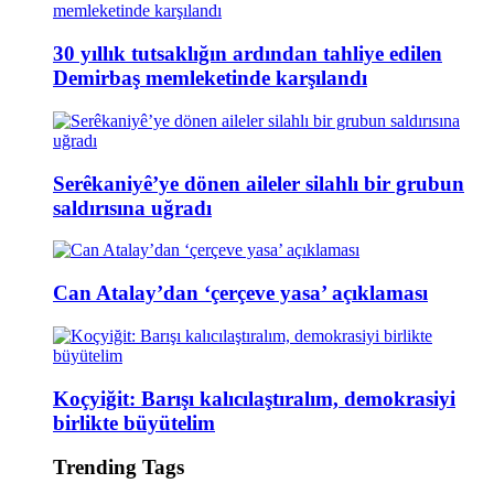
30 yıllık tutsaklığın ardından tahliye edilen
Demirbaş memleketinde karşılandı
Serêkaniyê’ye dönen aileler silahlı bir grubun
saldırısına uğradı
Can Atalay’dan ‘çerçeve yasa’ açıklaması
Koçyiğit: Barışı kalıcılaştıralım, demokrasiyi
birlikte büyütelim
Trending Tags