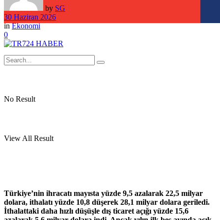
by
SG
30 Haziran 2026
in
Ekonomi
0
No Result
View All Result
Türkiye’nin ihracatı mayısta yüzde 9,5 azalarak 22,5 milyar
dolara, ithalatı yüzde 10,8 düşerek 28,1 milyar dolara geriledi.
İthalattaki daha hızlı düşüşle dış ticaret açığı yüzde 15,6
azalarak 5,6 milyar dolara indi. Ancak yılın ilk beş ayında açık