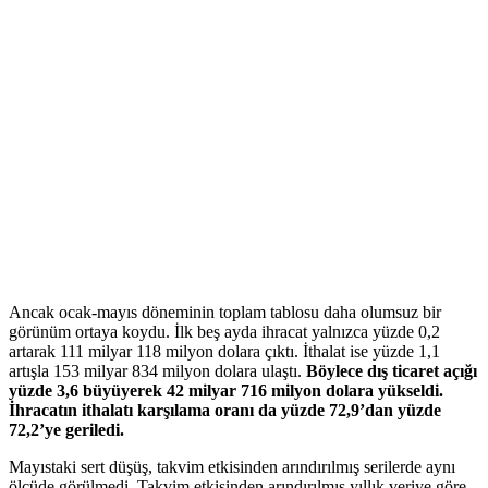
Ancak ocak-mayıs döneminin toplam tablosu daha olumsuz bir
görünüm ortaya koydu. İlk beş ayda ihracat yalnızca yüzde 0,2
artarak 111 milyar 118 milyon dolara çıktı. İthalat ise yüzde 1,1
artışla 153 milyar 834 milyon dolara ulaştı.
Böylece dış ticaret açığı
yüzde 3,6 büyüyerek 42 milyar 716 milyon dolara yükseldi.
İhracatın ithalatı karşılama oranı da yüzde 72,9’dan yüzde
72,2’ye geriledi.
Mayıstaki sert düşüş, takvim etkisinden arındırılmış serilerde aynı
ölçüde görülmedi. Takvim etkisinden arındırılmış yıllık veriye göre