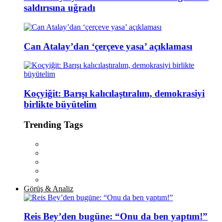
saldırısına uğradı
Can Atalay’dan ‘çerçeve yasa’ açıklaması
Koçyiğit: Barışı kalıcılaştıralım, demokrasiyi
birlikte büyütelim
Trending Tags
Görüş & Analiz
Reis Bey’den bugüne: “Onu da ben yaptım!”