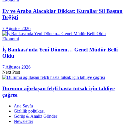
Ev ve Araba Alacaklar Dikkat: Kurallar Sil Baştan
Değişti
7 Ağustos 2026
Ekonomi
İş Bankası’nda Yeni Dönem… Genel Müdür Belli
Oldu
7 Ağustos 2026
Next Post
Durumu ağırlaşan felçli hasta tutsak için tahliye
çağrısı
Ana Sayfa
Gizlilik politikası
Görüş & Analiz Gönder
Newsletter