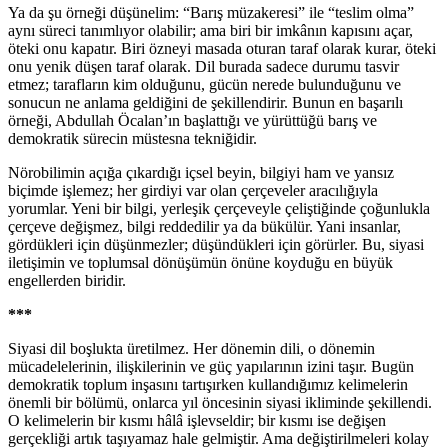
Ya da şu örneği düşünelim: “Barış müzakeresi” ile “teslim olma”
aynı süreci tanımlıyor olabilir; ama biri bir imkânın kapısını açar,
öteki onu kapatır. Biri özneyi masada oturan taraf olarak kurar, öteki
onu yenik düşen taraf olarak. Dil burada sadece durumu tasvir
etmez; tarafların kim olduğunu, gücün nerede bulunduğunu ve
sonucun ne anlama geldiğini de şekillendirir. Bunun en başarılı
örneği, Abdullah Öcalan’ın başlattığı ve yürüttüğü barış ve
demokratik sürecin müstesna tekniğidir.
Nörobilimin açığa çıkardığı içsel beyin, bilgiyi ham ve yansız
biçimde işlemez; her girdiyi var olan çerçeveler aracılığıyla
yorumlar. Yeni bir bilgi, yerleşik çerçeveyle çeliştiğinde çoğunlukla
çerçeve değişmez, bilgi reddedilir ya da bükülür. Yani insanlar,
gördükleri için düşünmezler; düşündükleri için görürler. Bu, siyasi
iletişimin ve toplumsal dönüşümün önüne koyduğu en büyük
engellerden biridir.
***
Siyasi dil boşlukta üretilmez. Her dönemin dili, o dönemin
mücadelelerinin, ilişkilerinin ve güç yapılarının izini taşır. Bugün
demokratik toplum inşasını tartışırken kullandığımız kelimelerin
önemli bir bölümü, onlarca yıl öncesinin siyasi ikliminde şekillendi.
O kelimelerin bir kısmı hâlâ işlevseldir; bir kısmı ise değişen
gerçekliği artık taşıyamaz hale gelmiştir. Ama değiştirilmeleri kolay