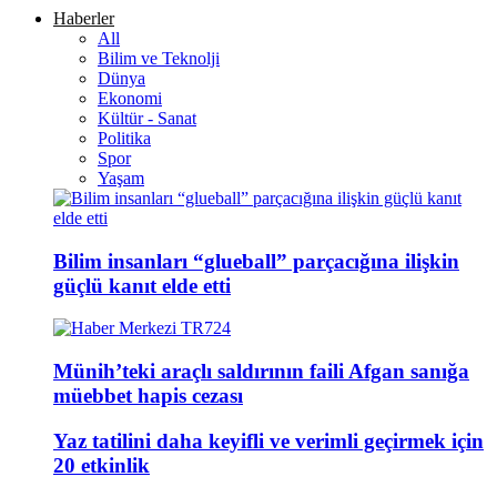
Haberler
All
Bilim ve Teknolji
Dünya
Ekonomi
Kültür - Sanat
Politika
Spor
Yaşam
Bilim insanları “glueball” parçacığına ilişkin
güçlü kanıt elde etti
Münih’teki araçlı saldırının faili Afgan sanığa
müebbet hapis cezası
Yaz tatilini daha keyifli ve verimli geçirmek için
20 etkinlik