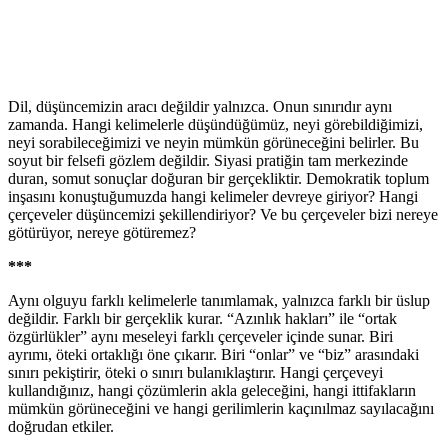
Dil, düşüncemizin aracı değildir yalnızca. Onun sınırıdır aynı
zamanda. Hangi kelimelerle düşündüğümüz, neyi görebildiğimizi,
neyi sorabileceğimizi ve neyin mümkün görüneceğini belirler. Bu
soyut bir felsefi gözlem değildir. Siyasi pratiğin tam merkezinde
duran, somut sonuçlar doğuran bir gerçekliktir. Demokratik toplum
inşasını konuştuğumuzda hangi kelimeler devreye giriyor? Hangi
çerçeveler düşüncemizi şekillendiriyor? Ve bu çerçeveler bizi nereye
götürüyor, nereye götüremez?
***
Aynı olguyu farklı kelimelerle tanımlamak, yalnızca farklı bir üslup
değildir. Farklı bir gerçeklik kurar. “Azınlık hakları” ile “ortak
özgürlükler” aynı meseleyi farklı çerçeveler içinde sunar. Biri
ayrımı, öteki ortaklığı öne çıkarır. Biri “onlar” ve “biz” arasındaki
sınırı pekiştirir, öteki o sınırı bulanıklaştırır. Hangi çerçeveyi
kullandığınız, hangi çözümlerin akla geleceğini, hangi ittifakların
mümkün görüneceğini ve hangi gerilimlerin kaçınılmaz sayılacağını
doğrudan etkiler.