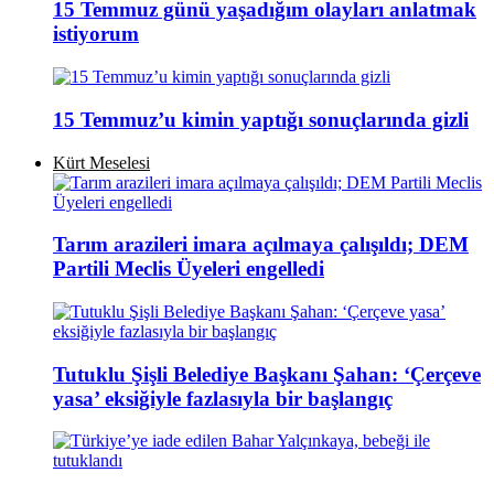
15 Temmuz günü yaşadığım olayları anlatmak
istiyorum
15 Temmuz’u kimin yaptığı sonuçlarında gizli
Kürt Meselesi
Tarım arazileri imara açılmaya çalışıldı; DEM
Partili Meclis Üyeleri engelledi
Tutuklu Şişli Belediye Başkanı Şahan: ‘Çerçeve
yasa’ eksiğiyle fazlasıyla bir başlangıç