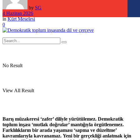
by
SG
4 Haziran 2026
in
Kürt Meselesi
0
No Result
View All Result
Barış müzakeresi ‘zafer’ diliyle yürütülemez. Demokratik
toplum inşası ‘mutlak doğrular’ mantığıyla örgütlenemez.
Farklılıkların bir arada yaşaması ‘sapma ve düzeltme’
kavramlarıyla kavranamaz.
Yeni bir gerçekliği anlatmak için