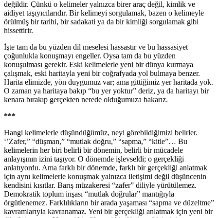
değildir. Çünkü o kelimeler yalnızca birer araç değil, kimlik ve
aidiyet taşıyıcılarıdır. Bir kelimeyi sorgulamak, bazen o kelimeyle
örülmüş bir tarihi, bir sadakati ya da bir kimliği sorgulamak gibi
hissettirir.
İşte tam da bu yüzden dil meselesi hassastır ve bu hassasiyet
çoğunlukla konuşmayı engeller. Oysa tam da bu yüzden
konuşulması gerekir. Eski kelimelerle yeni bir dünya kurmaya
çalışmak, eski haritayla yeni bir coğrafyada yol bulmaya benzer.
Harita elimizde, yön duygumuz var; ama gittiğimiz yer haritada yok.
O zaman ya haritaya bakıp “bu yer yoktur” deriz, ya da haritayı bir
kenara bırakıp gerçekten nerede olduğumuza bakarız.
***
Hangi kelimelerle düşündüğümüz, neyi görebildiğimizi belirler.
‘’Zafer,” “düşman,” “mutlak doğru,” “sapma,” “kitle”… Bu
kelimelerin her biri belirli bir dönemin, belirli bir mücadele
anlayışının izini taşıyor. O dönemde işlevseldi; o gerçekliği
anlatıyordu. Ama farklı bir dönemde, farklı bir gerçekliği anlatmak
için aynı kelimelerle konuşmak yalnızca iletişimi değil düşüncenin
kendisini kısıtlar. Barış müzakeresi “zafer” diliyle yürütülemez.
Demokratik toplum inşası “mutlak doğrular” mantığıyla
örgütlenemez. Farklılıkların bir arada yaşaması “sapma ve düzeltme”
kavramlarıyla kavranamaz. Yeni bir gerçekliği anlatmak için yeni bir