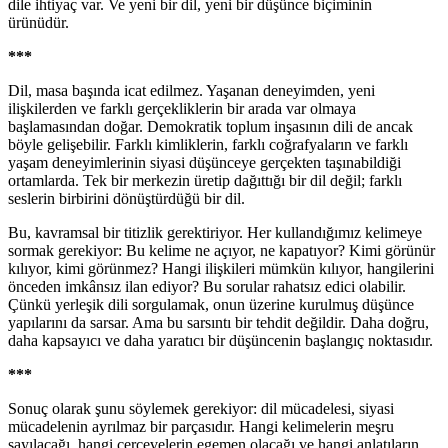
dile ihtiyaç var. Ve yeni bir dil, yeni bir düşünce biçiminin
ürünüdür.
***
Dil, masa başında icat edilmez. Yaşanan deneyimden, yeni
ilişkilerden ve farklı gerçekliklerin bir arada var olmaya
başlamasından doğar. Demokratik toplum inşasının dili de ancak
böyle gelişebilir. Farklı kimliklerin, farklı coğrafyaların ve farklı
yaşam deneyimlerinin siyasi düşünceye gerçekten taşınabildiği
ortamlarda. Tek bir merkezin üretip dağıttığı bir dil değil; farklı
seslerin birbirini dönüştürdüğü bir dil.
Bu, kavramsal bir titizlik gerektiriyor. Her kullandığımız kelimeye
sormak gerekiyor: Bu kelime ne açıyor, ne kapatıyor? Kimi görünür
kılıyor, kimi görünmez? Hangi ilişkileri mümkün kılıyor, hangilerini
önceden imkânsız ilan ediyor? Bu sorular rahatsız edici olabilir.
Çünkü yerleşik dili sorgulamak, onun üzerine kurulmuş düşünce
yapılarını da sarsar. Ama bu sarsıntı bir tehdit değildir. Daha doğru,
daha kapsayıcı ve daha yaratıcı bir düşüncenin başlangıç noktasıdır.
***
Sonuç olarak şunu söylemek gerekiyor: dil mücadelesi, siyasi
mücadelenin ayrılmaz bir parçasıdır. Hangi kelimelerin meşru
sayılacağı, hangi çerçevelerin egemen olacağı ve hangi anlatıların