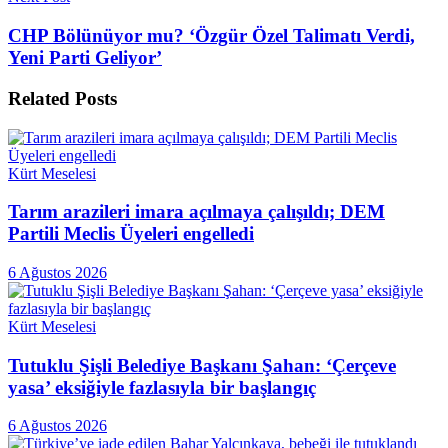
CHP Bölünüyor mu? ‘Özgür Özel Talimatı Verdi,
Yeni Parti Geliyor’
Related
Posts
Kürt Meselesi
Tarım arazileri imara açılmaya çalışıldı; DEM
Partili Meclis Üyeleri engelledi
6 Ağustos 2026
Kürt Meselesi
Tutuklu Şişli Belediye Başkanı Şahan: ‘Çerçeve
yasa’ eksiğiyle fazlasıyla bir başlangıç
6 Ağustos 2026