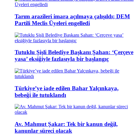
Tarım arazileri imara açılmaya çalışıldı; DEM
Partili Meclis Üyeleri engelledi
Tutuklu Şişli Belediye Başkanı Şahan: ‘Çerçeve
yasa’ eksiğiyle fazlasıyla bir başlangıç
Türkiye’ye iade edilen Bahar Yalçınkaya,
bebeği ile tutuklandı
Av. Mahmut Şakar: Tek bir kanun değil,
kanunlar süreci olacak