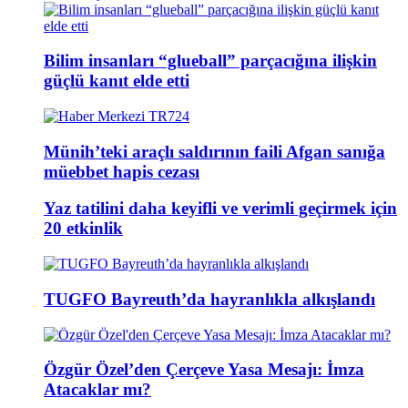
Bilim insanları “glueball” parçacığına ilişkin
güçlü kanıt elde etti
Münih’teki araçlı saldırının faili Afgan sanığa
müebbet hapis cezası
Yaz tatilini daha keyifli ve verimli geçirmek için
20 etkinlik
TUGFO Bayreuth’da hayranlıkla alkışlandı
Özgür Özel’den Çerçeve Yasa Mesajı: İmza
Atacaklar mı?