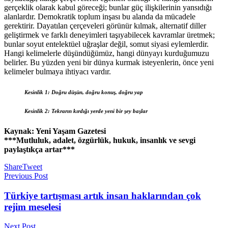
gerçeklik olarak kabul göreceği; bunlar güç ilişkilerinin yansıdığı
alanlardır. Demokratik toplum inşası bu alanda da mücadele
gerektirir. Dayatılan çerçeveleri görünür kılmak, alternatif diller
geliştirmek ve farklı deneyimleri taşıyabilecek kavramlar üretmek;
bunlar soyut entelektüel uğraşlar değil, somut siyasi eylemlerdir.
Hangi kelimelerle düşündüğümüz, hangi dünyayı kurduğumuzu
belirler. Bu yüzden yeni bir dünya kurmak isteyenlerin, önce yeni
kelimeler bulmaya ihtiyacı vardır.
Kesinlik 1: Doğru düşün, doğru konuş, doğru yap
Kesinlik 2: Tekrarın kırdığı yerde yeni bir şey başlar
Kaynak: Yeni Yaşam Gazetesi
***Mutluluk, adalet, özgürlük, hukuk, insanlık ve sevgi
paylaştıkça artar***
Share
Tweet
Previous Post
Türkiye tartışması artık insan haklarından çok
rejim meselesi
Next Post