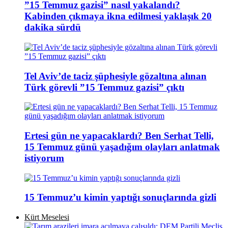
”15 Temmuz gazisi” nasıl yakalandı?
Kabinden çıkmaya ikna edilmesi yaklaşık 20
dakika sürdü
Tel Aviv’de taciz şüphesiyle gözaltına alınan
Türk görevli ”15 Temmuz gazisi” çıktı
Ertesi gün ne yapacaklardı? Ben Serhat Telli,
15 Temmuz günü yaşadığım olayları anlatmak
istiyorum
15 Temmuz’u kimin yaptığı sonuçlarında gizli
Kürt Meselesi