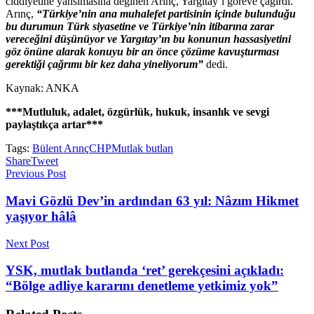
ciddiyetine yansımasına değinen Arınç, Yargıtay’ı göreve çağırdı.
Arınç,
“Türkiye’nin ana muhalefet partisinin içinde bulunduğu
bu durumun Türk siyasetine ve Türkiye’nin itibarına zarar
vereceğini düşünüyor ve Yargıtay’ın bu konunun hassasiyetini
göz önüne alarak konuyu bir an önce çözüme kavuşturması
gerektiği çağrımı bir kez daha yineliyorum”
dedi.
Kaynak: ANKA
***Mutluluk, adalet, özgürlük, hukuk, insanlık ve sevgi
paylaştıkça artar***
Tags:
Bülent Arınç
CHP
Mutlak butlan
Share
Tweet
Previous Post
Mavi Gözlü Dev’in ardından 63 yıl: Nâzım Hikmet
yaşıyor hâlâ
Next Post
YSK, mutlak butlanda ‘ret’ gerekçesini açıkladı:
“Bölge adliye kararını denetleme yetkimiz yok”