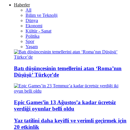
Haberler
All
Bilim ve Teknolji
Dünya
Ekonomi
Kültür - Sanat
Politika
Spor
Yaşam
Batı düşüncesinin temellerini atan ‘Roma’nın
Düşüşü’ Türkçe’de
Epic Games’in 13 Ağustos’a kadar ücretsiz
verdiği oyunlar belli oldu
Yaz tatilini daha keyifli ve verimli geçirmek için
20 etkinlik