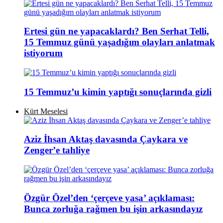
Ertesi gün ne yapacaklardı? Ben Serhat Telli,
15 Temmuz günü yaşadığım olayları anlatmak
istiyorum
15 Temmuz’u kimin yaptığı sonuçlarında gizli
Kürt Meselesi
Aziz İhsan Aktaş davasında Çaykara ve
Zenger’e tahliye
Özgür Özel’den ‘çerçeve yasa’ açıklaması:
Bunca zorluğa rağmen bu işin arkasındayız