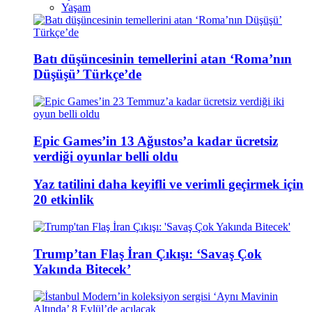
Yaşam
Batı düşüncesinin temellerini atan ‘Roma’nın
Düşüşü’ Türkçe’de
Epic Games’in 13 Ağustos’a kadar ücretsiz
verdiği oyunlar belli oldu
Yaz tatilini daha keyifli ve verimli geçirmek için
20 etkinlik
Trump’tan Flaş İran Çıkışı: ‘Savaş Çok
Yakında Bitecek’