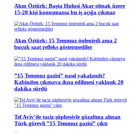
Akın Öztürk: Başta Hulusi Akar olmak üzere
15-20 kişi konuşmazsa bu iş açığa çıkmaz
Akın Öztürk: 15 Temmuz önlenirdi ama 2
buçuk saat refleks göstermediler
”15 Temmuz gazisi” nasıl yakalandı?
Kabinden çıkmaya ikna edilmesi yaklaşık 20
dakika sürdü
Tel Aviv’de taciz şüphesiyle gözaltına alınan
Türk görevli ”15 Temmuz gazisi” çıktı