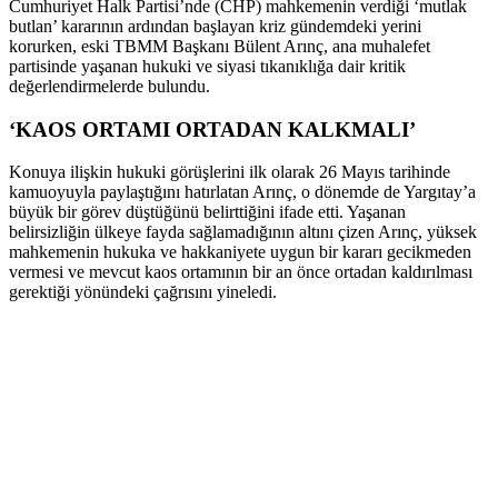
Cumhuriyet Halk Partisi’nde (CHP) mahkemenin verdiği ‘mutlak
butlan’ kararının ardından başlayan kriz gündemdeki yerini
korurken, eski TBMM Başkanı Bülent Arınç, ana muhalefet
partisinde yaşanan hukuki ve siyasi tıkanıklığa dair kritik
değerlendirmelerde bulundu.
‘KAOS ORTAMI ORTADAN KALKMALI’
Konuya ilişkin hukuki görüşlerini ilk olarak 26 Mayıs tarihinde
kamuoyuyla paylaştığını hatırlatan Arınç, o dönemde de Yargıtay’a
büyük bir görev düştüğünü belirttiğini ifade etti. Yaşanan
belirsizliğin ülkeye fayda sağlamadığının altını çizen Arınç, yüksek
mahkemenin hukuka ve hakkaniyete uygun bir kararı gecikmeden
vermesi ve mevcut kaos ortamının bir an önce ortadan kaldırılması
gerektiği yönündeki çağrısını yineledi.