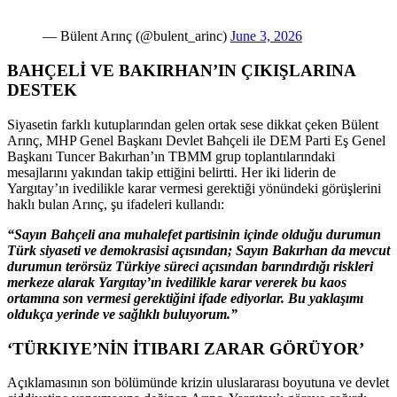
— Bülent Arınç (@bulent_arinc)
June 3, 2026
BAHÇELİ VE BAKIRHAN’IN ÇIKIŞLARINA
DESTEK
Siyasetin farklı kutuplarından gelen ortak sese dikkat çeken Bülent
Arınç, MHP Genel Başkanı Devlet Bahçeli ile DEM Parti Eş Genel
Başkanı Tuncer Bakırhan’ın TBMM grup toplantılarındaki
mesajlarını yakından takip ettiğini belirtti. Her iki liderin de
Yargıtay’ın ivedilikle karar vermesi gerektiği yönündeki görüşlerini
haklı bulan Arınç, şu ifadeleri kullandı:
“Sayın Bahçeli ana muhalefet partisinin içinde olduğu durumun
Türk siyaseti ve demokrasisi açısından; Sayın Bakırhan da mevcut
durumun terörsüz Türkiye süreci açısından barındırdığı riskleri
merkeze alarak Yargıtay’ın ivedilikle karar vererek bu kaos
ortamına son vermesi gerektiğini ifade ediyorlar. Bu yaklaşımı
oldukça yerinde ve sağlıklı buluyorum.”
‘TÜRKIYE’NİN İTIBARI ZARAR GÖRÜYOR’
Açıklamasının son bölümünde krizin uluslararası boyutuna ve devlet