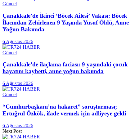
Güncel
Çanakkale’de İkinci ‘Böcek Ailesi’ Vakası: Böcek
İlacından Zehirlenen 9 Yaşında Yusuf Öldü, Anne
Yoğun Bakımda
6 Ağustos 2026
Güncel
Çanakkale’de ilaçlama faciası: 9 yaşındaki çocuk
hayatını kaybetti, anne yoğun bakımda
6 Ağustos 2026
Güncel
“Cumhurbaşkanı’na hakaret” soruşturması;
Ertuğrul Özkök, ifade vermek için adliyeye geldi
6 Ağustos 2026
Next Post