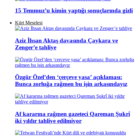
15 Temmuz’u kimin yaptığı sonuçlarında gizli
Kürt Meselesi
Aziz İhsan Aktaş davasında Çaykara ve
Zenger’e tahliye
Özgür Özel’den ‘çerçeve yasa’ açıklaması:
Bunca zorluğa rağmen bu işin arkasındayız
Af kararına rağmen gazeteci Qareman Şukrî
iki yıldır tahliye edilmiyor