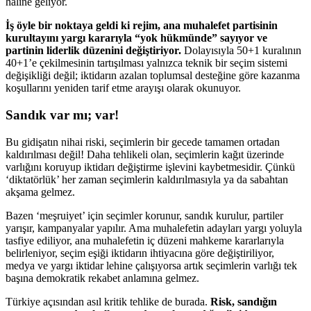
haline geliyor.
İş öyle bir noktaya geldi ki rejim, ana muhalefet partisinin
kurultayını yargı kararıyla “yok hükmünde” sayıyor ve
partinin liderlik düzenini değiştiriyor.
Dolayısıyla 50+1 kuralının
40+1’e çekilmesinin tartışılması yalnızca teknik bir seçim sistemi
değişikliği değil; iktidarın azalan toplumsal desteğine göre kazanma
koşullarını yeniden tarif etme arayışı olarak okunuyor.
Sandık var mı; var!
Bu gidişatın nihai riski, seçimlerin bir gecede tamamen ortadan
kaldırılması değil! Daha tehlikeli olan, seçimlerin kağıt üzerinde
varlığını koruyup iktidarı değiştirme işlevini kaybetmesidir. Çünkü
‘diktatörlük’ her zaman seçimlerin kaldırılmasıyla ya da sabahtan
akşama gelmez.
Bazen ‘meşruiyet’ için seçimler korunur, sandık kurulur, partiler
yarışır, kampanyalar yapılır. Ama muhalefetin adayları yargı yoluyla
tasfiye ediliyor, ana muhalefetin iç düzeni mahkeme kararlarıyla
belirleniyor, seçim eşiği iktidarın ihtiyacına göre değiştiriliyor,
medya ve yargı iktidar lehine çalışıyorsa artık seçimlerin varlığı tek
başına demokratik rekabet anlamına gelmez.
Türkiye açısından asıl kritik tehlike de burada.
Risk, sandığın