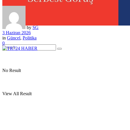
by
SG
3 Haziran 2026
in
Güncel
,
Politika
0
No Result
View All Result