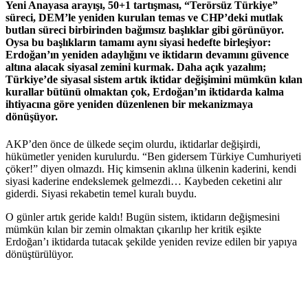
Yeni Anayasa arayışı, 50+1 tartışması, “Terörsüz Türkiye”
süreci, DEM’le yeniden kurulan temas ve CHP’deki mutlak
butlan süreci birbirinden bağımsız başlıklar gibi görünüyor.
Oysa bu başlıkların tamamı aynı siyasi hedefte birleşiyor:
Erdoğan’ın yeniden adaylığını ve iktidarın devamını güvence
altına alacak siyasal zemini kurmak. Daha açık yazalım;
Türkiye’de siyasal sistem artık iktidar değişimini mümkün kılan
kurallar bütünü olmaktan çok, Erdoğan’ın iktidarda kalma
ihtiyacına göre yeniden düzenlenen bir mekanizmaya
dönüşüyor.
AKP’den önce de ülkede seçim olurdu, iktidarlar değişirdi,
hükümetler yeniden kurulurdu. “Ben gidersem Türkiye Cumhuriyeti
çöker!” diyen olmazdı. Hiç kimsenin aklına ülkenin kaderini, kendi
siyasi kaderine endekslemek gelmezdi… Kaybeden ceketini alır
giderdi. Siyasi rekabetin temel kuralı buydu.
O günler artık geride kaldı! Bugün sistem, iktidarın değişmesini
mümkün kılan bir zemin olmaktan çıkarılıp her kritik eşikte
Erdoğan’ı iktidarda tutacak şekilde yeniden revize edilen bir yapıya
dönüştürülüyor.