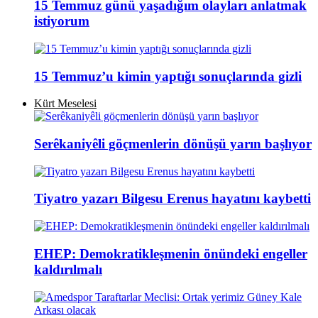
15 Temmuz günü yaşadığım olayları anlatmak
istiyorum
15 Temmuz’u kimin yaptığı sonuçlarında gizli
Kürt Meselesi
Serêkaniyêli göçmenlerin dönüşü yarın başlıyor
Tiyatro yazarı Bilgesu Erenus hayatını kaybetti
EHEP: Demokratikleşmenin önündeki engeller
kaldırılmalı