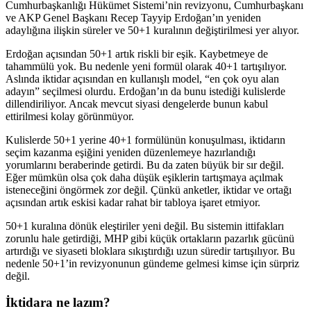
Cumhurbaşkanlığı Hükümet Sistemi’nin revizyonu, Cumhurbaşkanı
ve AKP Genel Başkanı Recep Tayyip Erdoğan’ın yeniden
adaylığına ilişkin süreler ve 50+1 kuralının değiştirilmesi yer alıyor.
Erdoğan açısından 50+1 artık riskli bir eşik. Kaybetmeye de
tahammülü yok. Bu nedenle yeni formül olarak 40+1 tartışılıyor.
Aslında iktidar açısından en kullanışlı model, “en çok oyu alan
adayın” seçilmesi olurdu. Erdoğan’ın da bunu istediği kulislerde
dillendiriliyor. Ancak mevcut siyasi dengelerde bunun kabul
ettirilmesi kolay görünmüyor.
Kulislerde 50+1 yerine 40+1 formülünün konuşulması, iktidarın
seçim kazanma eşiğini yeniden düzenlemeye hazırlandığı
yorumlarını beraberinde getirdi. Bu da zaten büyük bir sır değil.
Eğer mümkün olsa çok daha düşük eşiklerin tartışmaya açılmak
isteneceğini öngörmek zor değil. Çünkü anketler, iktidar ve ortağı
açısından artık eskisi kadar rahat bir tabloya işaret etmiyor.
50+1 kuralına dönük eleştiriler yeni değil. Bu sistemin ittifakları
zorunlu hale getirdiği, MHP gibi küçük ortakların pazarlık gücünü
artırdığı ve siyaseti bloklara sıkıştırdığı uzun süredir tartışılıyor. Bu
nedenle 50+1’in revizyonunun gündeme gelmesi kimse için sürpriz
değil.
İktidara ne lazım?