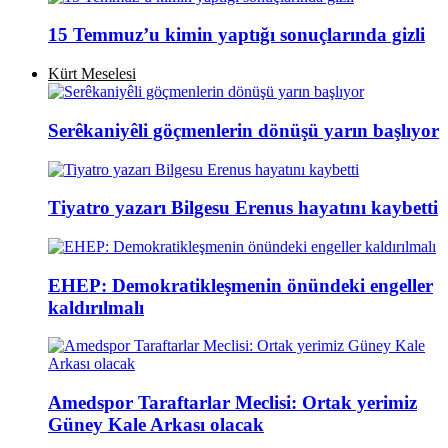
15 Temmuz’u kimin yaptığı sonuçlarında gizli
Kürt Meselesi
Serêkaniyêli göçmenlerin dönüşü yarın başlıyor
Tiyatro yazarı Bilgesu Erenus hayatını kaybetti
EHEP: Demokratikleşmenin önündeki engeller
kaldırılmalı
Amedspor Taraftarlar Meclisi: Ortak yerimiz
Güney Kale Arkası olacak