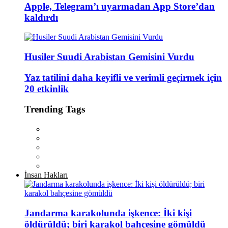
Apple, Telegram’ı uyarmadan App Store’dan
kaldırdı
Husiler Suudi Arabistan Gemisini Vurdu
Yaz tatilini daha keyifli ve verimli geçirmek için
20 etkinlik
Trending Tags
İnsan Hakları
Jandarma karakolunda işkence: İki kişi
öldürüldü; biri karakol bahçesine gömüldü