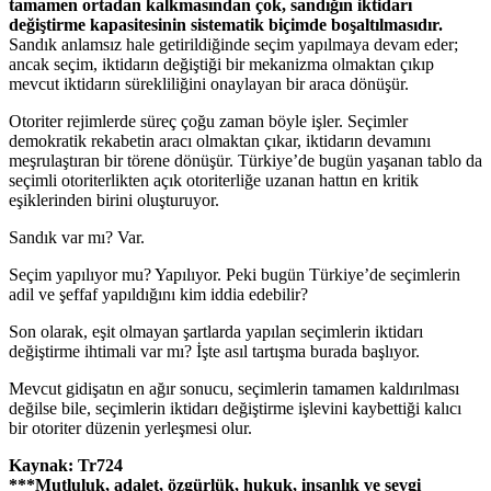
tamamen ortadan kalkmasından çok, sandığın iktidarı
değiştirme kapasitesinin sistematik biçimde boşaltılmasıdır.
Sandık anlamsız hale getirildiğinde seçim yapılmaya devam eder;
ancak seçim, iktidarın değiştiği bir mekanizma olmaktan çıkıp
mevcut iktidarın sürekliliğini onaylayan bir araca dönüşür.
Otoriter rejimlerde süreç çoğu zaman böyle işler. Seçimler
demokratik rekabetin aracı olmaktan çıkar, iktidarın devamını
meşrulaştıran bir törene dönüşür. Türkiye’de bugün yaşanan tablo da
seçimli otoriterlikten açık otoriterliğe uzanan hattın en kritik
eşiklerinden birini oluşturuyor.
Sandık var mı? Var.
Seçim yapılıyor mu? Yapılıyor. Peki bugün Türkiye’de seçimlerin
adil ve şeffaf yapıldığını kim iddia edebilir?
Son olarak, eşit olmayan şartlarda yapılan seçimlerin iktidarı
değiştirme ihtimali var mı? İşte asıl tartışma burada başlıyor.
Mevcut gidişatın en ağır sonucu, seçimlerin tamamen kaldırılması
değilse bile, seçimlerin iktidarı değiştirme işlevini kaybettiği kalıcı
bir otoriter düzenin yerleşmesi olur.
Kaynak: Tr724
***Mutluluk, adalet, özgürlük, hukuk, insanlık ve sevgi