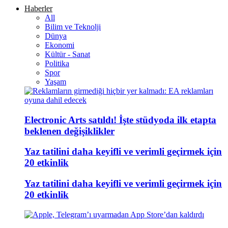
Haberler
All
Bilim ve Teknolji
Dünya
Ekonomi
Kültür - Sanat
Politika
Spor
Yaşam
Electronic Arts satıldı! İşte stüdyoda ilk etapta
beklenen değişiklikler
Yaz tatilini daha keyifli ve verimli geçirmek için
20 etkinlik
Yaz tatilini daha keyifli ve verimli geçirmek için
20 etkinlik