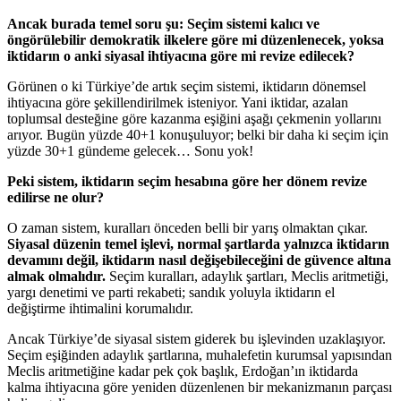
Ancak burada temel soru şu: Seçim sistemi kalıcı ve
öngörülebilir demokratik ilkelere göre mi düzenlenecek, yoksa
iktidarın o anki siyasal ihtiyacına göre mi revize edilecek?
Görünen o ki Türkiye’de artık seçim sistemi, iktidarın dönemsel
ihtiyacına göre şekillendirilmek isteniyor. Yani iktidar, azalan
toplumsal desteğine göre kazanma eşiğini aşağı çekmenin yollarını
arıyor. Bugün yüzde 40+1 konuşuluyor; belki bir daha ki seçim için
yüzde 30+1 gündeme gelecek… Sonu yok!
Peki sistem, iktidarın seçim hesabına göre her dönem revize
edilirse ne olur?
O zaman sistem, kuralları önceden belli bir yarış olmaktan çıkar.
Siyasal düzenin temel işlevi, normal şartlarda yalnızca iktidarın
devamını değil, iktidarın nasıl değişebileceğini de güvence altına
almak olmalıdır.
Seçim kuralları, adaylık şartları, Meclis aritmetiği,
yargı denetimi ve parti rekabeti; sandık yoluyla iktidarın el
değiştirme ihtimalini korumalıdır.
Ancak Türkiye’de siyasal sistem giderek bu işlevinden uzaklaşıyor.
Seçim eşiğinden adaylık şartlarına, muhalefetin kurumsal yapısından
Meclis aritmetiğine kadar pek çok başlık, Erdoğan’ın iktidarda
kalma ihtiyacına göre yeniden düzenlenen bir mekanizmanın parçası