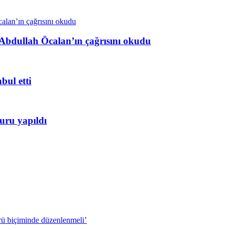
z Abdullah Öcalan’ın çağrısını okudu
bul etti
uru yapıldı