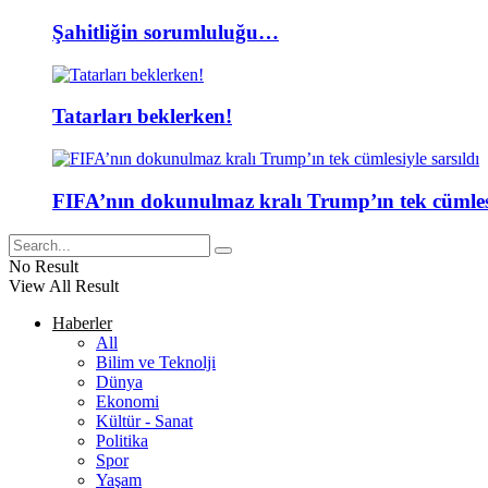
Şahitliğin sorumluluğu…
Tatarları beklerken!
FIFA’nın dokunulmaz kralı Trump’ın tek cümlesi
No Result
View All Result
Haberler
All
Bilim ve Teknolji
Dünya
Ekonomi
Kültür - Sanat
Politika
Spor
Yaşam