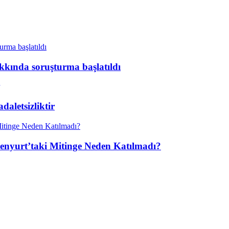
kkında soruşturma başlatıldı
aletsizliktir
enyurt’taki Mitinge Neden Katılmadı?