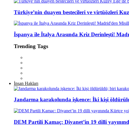
Türkiye’nin duayen bestecileri ve virtüözleri Kuz
İspanya ile İtalya Arasında Kriz Derinleşti! Mad
Trending Tags
İnsan Hakları
Jandarma karakolunda işkence: İki kişi öldürül
DEM Partili Kamaç: Diyanet’in 19 dilli yayının