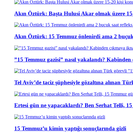
Akın Öztürk: Başta Hulusi Akar olmak üzere 15-
Akın Öztürk: 15 Temmuz önlenirdi ama 2 buçuk s
”15 Temmuz gazisi” nasıl yakalandı? Kabinden 
Tel Aviv’de taciz şüphesiyle gözaltına alınan Tür
Ertesi gün ne yapacaklardı? Ben Serhat Telli, 
15 Temmuz’u kimin yaptığı sonuçlarında gizli