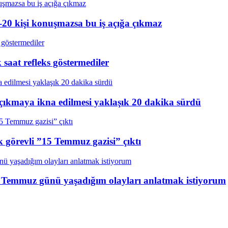
20 kişi konuşmazsa bu iş açığa çıkmaz
aat refleks göstermediler
çıkmaya ikna edilmesi yaklaşık 20 dakika sürdü
k görevli ”15 Temmuz gazisi” çıktı
15 Temmuz günü yaşadığım olayları anlatmak istiyorum