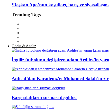
‘Başkan Apo’nun koşulları, barış ve siyasallaşm
Trending Tags
Görüş & Analiz
İngiliz futbolunu değiştiren adam Ardiles’in yar
Anfield’dan Karadeniz’e: Mohamed Salah’ın zir
Barış silahların susması değildir!