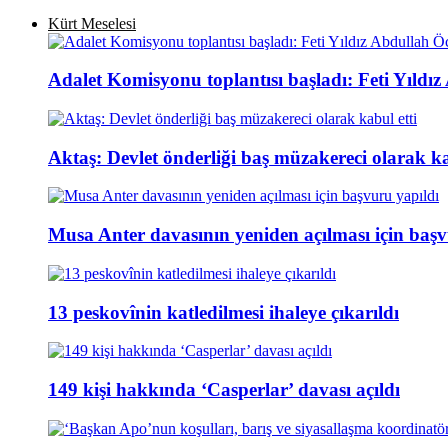
Kürt Meselesi
Adalet Komisyonu toplantısı başladı: Feti Yıldı
Aktaş: Devlet önderliği baş müzakereci olarak ka
Musa Anter davasının yeniden açılması için başv
13 peskovînin katledilmesi ihaleye çıkarıldı
149 kişi hakkında ‘Casperlar’ davası açıldı