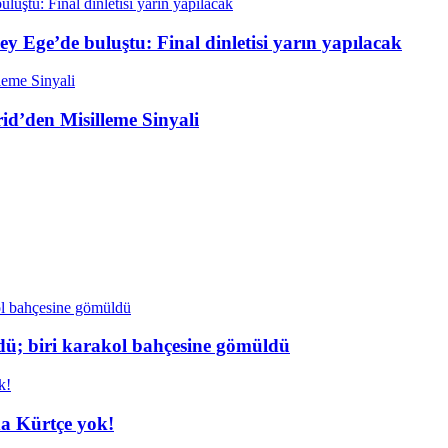
ey Ege’de buluştu: Final dinletisi yarın yapılacak
rid’den Misilleme Sinyali
dü; biri karakol bahçesine gömüldü
da Kürtçe yok!