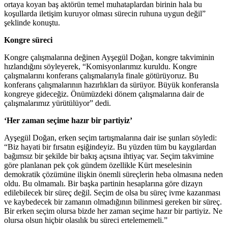
ortaya koyan baş aktörün temel muhataplardan birinin hala bu
koşullarda iletişim kuruyor olması sürecin ruhuna uygun değil”
şeklinde konuştu.
Kongre süreci
Kongre çalışmalarına değinen Ayşegül Doğan, kongre takviminin
hızlandığını söyleyerek, “Komisyonlarımız kuruldu. Kongre
çalışmalarını konferans çalışmalarıyla finale götürüyoruz. Bu
konferans çalışmalarının hazırlıkları da sürüyor. Büyük konferansla
kongreye gideceğiz. Önümüzdeki dönem çalışmalarına dair de
çalışmalarımız yürütülüyor” dedi.
‘Her zaman seçime hazır bir partiyiz’
Ayşegül Doğan, erken seçim tartışmalarına dair ise şunları söyledi:
“Biz hayati bir fırsatın eşiğindeyiz. Bu yüzden tüm bu kaygılardan
bağımsız bir şekilde bir bakış açısına ihtiyaç var. Seçim takvimine
göre planlanan pek çok gündem özellikle Kürt meselesinin
demokratik çözümüne ilişkin önemli süreçlerin heba olmasına neden
oldu. Bu olmamalı. Bir başka partinin hesaplarına göre dizayn
edilebilecek bir süreç değil. Seçim de olsa bu süreç ivme kazanması
ve kaybedecek bir zamanın olmadığının bilinmesi gereken bir süreç.
Bir erken seçim olursa bizde her zaman seçime hazır bir partiyiz. Ne
olursa olsun hiçbir olasılık bu süreci ertelememeli.”