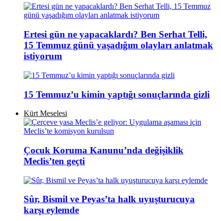
Ertesi gün ne yapacaklardı? Ben Serhat Telli,
15 Temmuz günü yaşadığım olayları anlatmak
istiyorum
15 Temmuz’u kimin yaptığı sonuçlarında gizli
Kürt Meselesi
Çocuk Koruma Kanunu’nda değişiklik
Meclis’ten geçti
Sûr, Bismil ve Peyas’ta halk uyuşturucuya
karşı eylemde