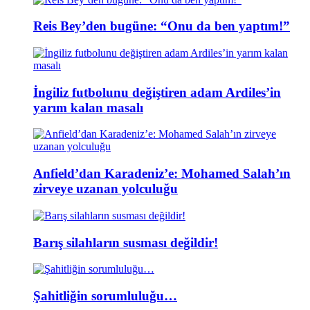
Reis Bey’den bugüne: “Onu da ben yaptım!”
İngiliz futbolunu değiştiren adam Ardiles’in
yarım kalan masalı
Anfield’dan Karadeniz’e: Mohamed Salah’ın
zirveye uzanan yolculuğu
Barış silahların susması değildir!
Şahitliğin sorumluluğu…