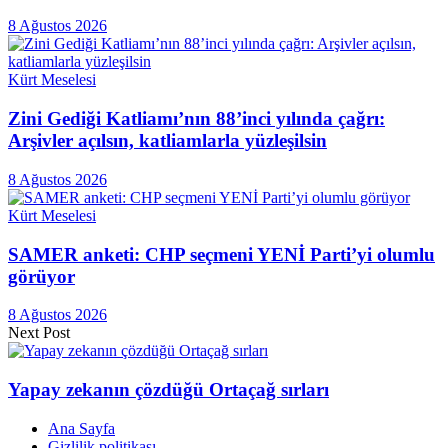
8 Ağustos 2026
Kürt Meselesi
Zini Gediği Katliamı’nın 88’inci yılında çağrı:
Arşivler açılsın, katliamlarla yüzleşilsin
8 Ağustos 2026
Kürt Meselesi
SAMER anketi: CHP seçmeni YENİ Parti’yi olumlu
görüyor
8 Ağustos 2026
Next Post
Yapay zekanın çözdüğü Ortaçağ sırları
Ana Sayfa
Gizlilik politikası