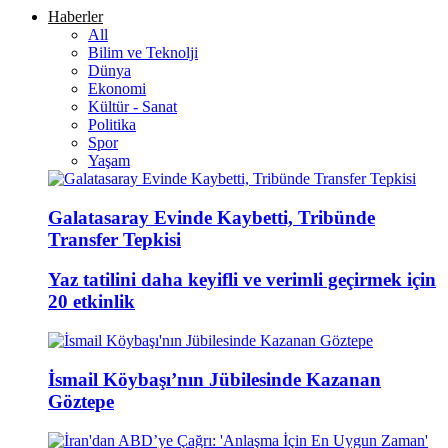
Haberler
All
Bilim ve Teknolji
Dünya
Ekonomi
Kültür - Sanat
Politika
Spor
Yaşam
Galatasaray Evinde Kaybetti, Tribünde
Transfer Tepkisi
Yaz tatilini daha keyifli ve verimli geçirmek için
20 etkinlik
İsmail Köybaşı’nın Jübilesinde Kazanan
Göztepe