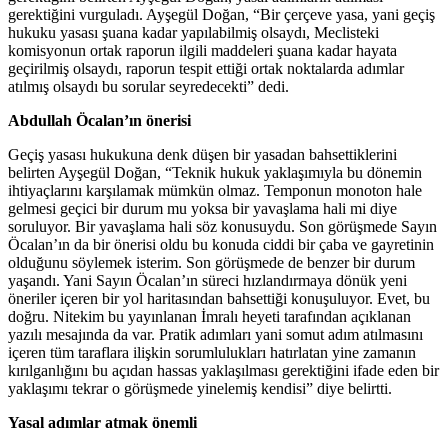
gerektiğini vurguladı. Ayşegül Doğan, “Bir çerçeve yasa, yani geçiş
hukuku yasası şuana kadar yapılabilmiş olsaydı, Meclisteki
komisyonun ortak raporun ilgili maddeleri şuana kadar hayata
geçirilmiş olsaydı, raporun tespit ettiği ortak noktalarda adımlar
atılmış olsaydı bu sorular seyredecekti” dedi.
Abdullah Öcalan’ın önerisi
Geçiş yasası hukukuna denk düşen bir yasadan bahsettiklerini
belirten Ayşegül Doğan, “Teknik hukuk yaklaşımıyla bu dönemin
ihtiyaçlarını karşılamak mümkün olmaz. Temponun monoton hale
gelmesi geçici bir durum mu yoksa bir yavaşlama hali mi diye
soruluyor. Bir yavaşlama hali söz konusuydu. Son görüşmede Sayın
Öcalan’ın da bir önerisi oldu bu konuda ciddi bir çaba ve gayretinin
olduğunu söylemek isterim. Son görüşmede de benzer bir durum
yaşandı. Yani Sayın Öcalan’ın süreci hızlandırmaya dönük yeni
öneriler içeren bir yol haritasından bahsettiği konuşuluyor. Evet, bu
doğru. Nitekim bu yayınlanan İmralı heyeti tarafından açıklanan
yazılı mesajında da var. Pratik adımları yani somut adım atılmasını
içeren tüm taraflara ilişkin sorumlulukları hatırlatan yine zamanın
kırılganlığını bu açıdan hassas yaklaşılması gerektiğini ifade eden bir
yaklaşımı tekrar o görüşmede yinelemiş kendisi” diye belirtti.
Yasal adımlar atmak önemli