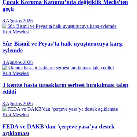
Çocuk Koruma Kanunu’nda değişiklik Meclis’ten
geçti
8 Ağustos 2026
Kürt Meselesi
Sûr, Bismil ve Peyas’ta halk uyuşturucuya karşı
eylemde
8 Ağustos 2026
Kürt Meselesi
3 kentte hasta tutsakların serbest bırakılması talep
edildi
8 Ağustos 2026
Kürt Meselesi
FEDA ve DAKB’dan ‘çerçeve yasa’ya destek
açıklaması