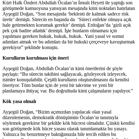
Kürt Halk Önderi Abdullah Öcalan’ın İmralı Heyeti ile yaptığı son
görüşmede kamuoyuna yansıyan mesajında kimi noktaları hatırlatan
Ayşegül Doğan, “Son mesajında ‘beklenti de kalmak sadece risk
üretir’ demişti. Sürecin en başında da ‘Süreci enfekte olmaya açık
hale getirmekten korumak gerekir’ demişti. Erdoğan’da ‘gizli açık
pek çok badire atlattık’ demişti. İşte bunların olmaması için
yapılması gereken hukuk, hukuk, hukuk. Yani yasal ve somut
adımları atmak ve bu adımları da bir hukuki çerçeveye kavuşturmak
gerekiyor” şeklinde konuştu.
Kurulların kurulması için öneri
Ayşegül Doğan, Abdullah Öcalan’ın kimi önerilerini de şöyle
paylaştı: “Bu sürecin takibini sağlayacak, gözleyecek izleyecek,
isimler konuşulabilir. Çeşitli kurulların oluşturulmasını da kendisi
öneriyor. Tüm bunlar için de yeni bir takvime ve yeni bir
planlamaya ihtiyaç var. Bu doğrultuda kimi çalışmaların yapılıyor.”
Kök yasa olmalı
Ayşegül Doğan, “Bizim açımızdan yapılacak olan yasal
düzenlemenin, demokratik dönüşümün Öcalan’ın tanımıyla
söylemek gerekirse bir şekilde kök hücresi olmalıdır. Çünkü kendisi
son görüşmede kök hücre yasası olarak tanımlamakta bu yasayı.
Yalnızca bu benzetmeye baktığımızda bile tercih edilen bu