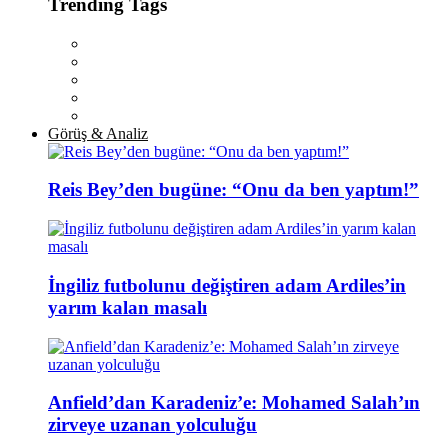
Trending Tags
Görüş & Analiz
Reis Bey’den bugüne: “Onu da ben yaptım!”
İngiliz futbolunu değiştiren adam Ardiles’in
yarım kalan masalı
Anfield’dan Karadeniz’e: Mohamed Salah’ın
zirveye uzanan yolculuğu