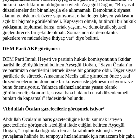
hukuki hazırlıklarının olduğunu söyledi. Ayşegül Doğan, “Bu yasal
düzenlemeler dar bir anlayışla ele alınmamalı. Demokratik siyaset
alanını genişletmek üzere yapılıyorsa, o halde genişleyen yaklaşımı
açık bir biçimde görülebilmeli. Kapsayıcı olmalı, bütüncül bir hukuk
yaklaşımı, toplumsal barışı, ortak yaşamı ve demokratik siyaseti
güçlendirecek bir şekilde olmalı. Sonrasında da demokratik
paketlere ve mücadeleye ihtiyaç var” diye belirtti.
DEM Parti AKP görüşmesi
DEM Parti İmralı Heyeti ve partinin hukuk komisyonunun iktidar
partisi ile görüştüklerini belirten Ayşegül Doğan, “Sayın Öcalan’ın
ve partimizin önerilerini iletmek üzere bir görüşme oldu. Diğer siyasi
partilerle de sürecek. Amacımız Meclis tatile girmeden önce yasal
düzenlemelerin bu dönemde bir konsensüsle gelmesini istiyoruz ve
bunu önemsiyoruz. Yalnızca silahsızlandırma yasası olarak
görülmemeli; ekonomik, sosyal bazı haklarda nasıl düzenlenmeli
bunları da kapsamalı” ifadesinde bulundu.
‘Abdullah Öcalan gazetecilerle görüşmek istiyor’
Abdullah Öcalan’ın barış gazeteciliğine katkı sunmak isteyen
gazetecilerle görüşmek istediğini ifade ettiğini belirten Ayşegül
Doğan, “Toplumla doğrudan temas kurabilmek istemişti. Her
yavaşlama halinde bu tempoyu hızlandırmak için muazzam bir çaba