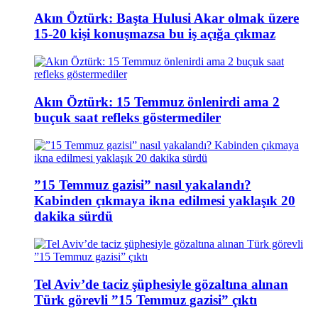
Akın Öztürk: Başta Hulusi Akar olmak üzere
15-20 kişi konuşmazsa bu iş açığa çıkmaz
Akın Öztürk: 15 Temmuz önlenirdi ama 2
buçuk saat refleks göstermediler
”15 Temmuz gazisi” nasıl yakalandı?
Kabinden çıkmaya ikna edilmesi yaklaşık 20
dakika sürdü
Tel Aviv’de taciz şüphesiyle gözaltına alınan
Türk görevli ”15 Temmuz gazisi” çıktı