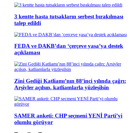
3 kentte hasta tutsakların serbest bırakılması
talep edildi
FEDA ve DAKB’dan ‘çerçeve yasa’ya destek
açıklaması
Zini Gediği Katliamı’nın 88’inci yılında çağrı:
Arşivler açılsın, katliamlarla yüzleşilsin
SAMER anketi: CHP seçmeni YENİ Parti’yi
olumlu görüyor