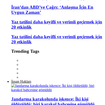
İran’dan ABD’ye Çağrı: ‘Anlaşma İçin En
Uygun Zaman’
Yaz tatilini daha keyifli ve verimli geçirmek için
20 etkinlik
Yaz tatilini daha keyifli ve verimli geçirmek için
20 etkinlik
Trending Tags
İnsan Hakları
Jandarma karakolunda işkence: İki kişi
öldürüldü; biri karakol bahçesine gömüldü