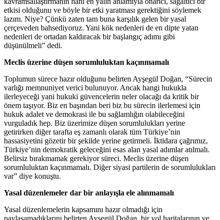
kavramsallaştırmanın hani en yalın anlamıyla onarıcı, sağaltıcı bir
etkisi olduğunu ve böyle bir etki yaratması gerektiğini söylemek
lazım. Niye? Çünkü zaten tam buna karşılık gelen bir yasal
çerçeveden bahsediyoruz. Yani kök nedenleri de en dipte yatan
nedenleri de ortadan kaldıracak bir başlangıç adımı gibi
düşünülmeli” dedi.
Meclis üzerine düşen sorumluluktan kaçınmamalı
Toplumun sürece hazır olduğunu belirten Ayşegül Doğan, “Sürecin
varlığı memnuniyet verici bulunuyor. Ancak hangi hukukla
ilerleyeceği yani hukuki güvencelerin neler olacağı da kritik bir
önem taşıyor. Biz en başından beri biz bu sürecin ilerlemesi için
hukuk adalet ve demokrasi ile bu sağlamlığın olabileceğini
vurguladık hep. Biz üzerimize düşen sorumlulukları yerine
getirirken diğer tarafta eş zamanlı olarak tüm Türkiye’nin
hassasiyetini gözetir bir şekilde yerine getirmeli. İktidara çağrımız,
Türkiye’nin demokratik geleceğini esas alan yasal adımlar atılmalı.
Belirsiz bırakmamak gerekiyor süreci. Meclis üzerine düşen
sorumluluktan kaçınmamalı. Diğer siyasi partilerin de sorumlulukları
var” diye konuştu.
Yasal düzenlemeler dar bir anlayışla ele alınmamalı
Yasal düzenlemelerin kapsamını hazır olmadığı için
paylaşamadıklarını belirten Ayşegül Doğan, bir yol haritalarının ve