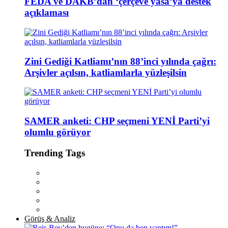
FEDA ve DAKB’dan ‘çerçeve yasa’ya destek
açıklaması
Zini Gediği Katliamı’nın 88’inci yılında çağrı:
Arşivler açılsın, katliamlarla yüzleşilsin
SAMER anketi: CHP seçmeni YENİ Parti’yi
olumlu görüyor
Trending Tags
Görüş & Analiz