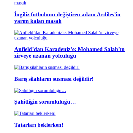
İngiliz futbolunu değiştiren adam Ardiles’in
yarım kalan masalı
Anfield’dan Karadeniz’e: Mohamed Salah’ın
zirveye uzanan yolculuğu
Barış silahların susması değildir!
Şahitliğin sorumluluğu…
Tatarları beklerken!