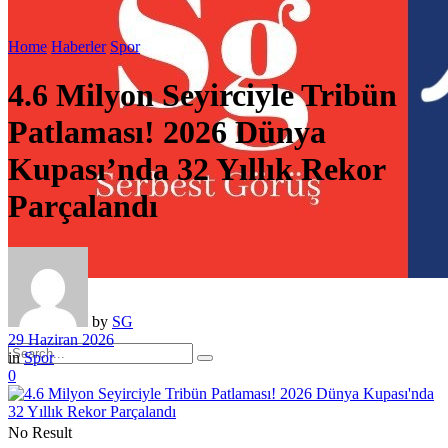
Home
Haberler
Spor
4.6 Milyon Seyirciyle Tribün
Patlaması! 2026 Dünya
Kupası’nda 32 Yıllık Rekor
Parçalandı
by
SG
29 Haziran 2026
in
Spor
0
No Result