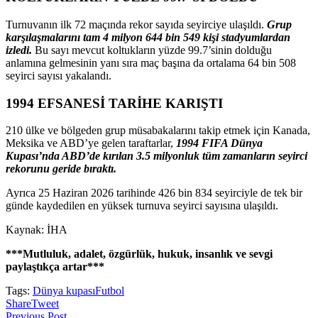
Turnuvanın ilk 72 maçında rekor sayıda seyirciye ulaşıldı.
Grup
karşılaşmalarını tam 4 milyon 644 bin 549 kişi stadyumlardan
izledi.
Bu sayı mevcut koltukların yüzde 99.7’sinin dolduğu
anlamına gelmesinin yanı sıra maç başına da ortalama 64 bin 508
seyirci sayısı yakalandı.
1994 EFSANESİ TARİHE KARIŞTI
210 ülke ve bölgeden grup müsabakalarını takip etmek için Kanada,
Meksika ve ABD’ye gelen taraftarlar,
1994 FIFA Dünya
Kupası’nda ABD’de kırılan 3.5 milyonluk tüm zamanların seyirci
rekorunu geride bıraktı.
Ayrıca 25 Haziran 2026 tarihinde 426 bin 834 seyirciyle de tek bir
günde kaydedilen en yüksek turnuva seyirci sayısına ulaşıldı.
Kaynak: İHA
***Mutluluk, adalet, özgürlük, hukuk, insanlık ve sevgi
paylaştıkça artar***
Tags:
Dünya kupası
Futbol
Share
Tweet
Previous Post