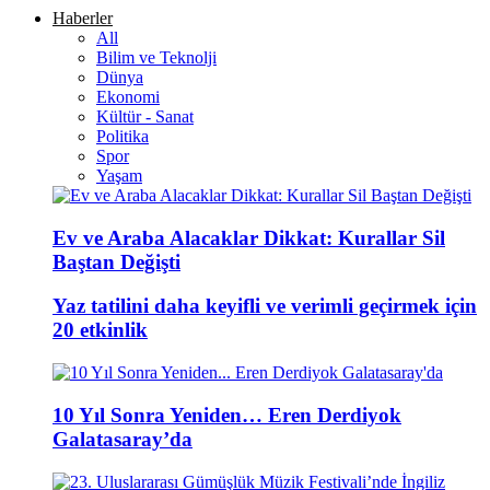
Haberler
All
Bilim ve Teknolji
Dünya
Ekonomi
Kültür - Sanat
Politika
Spor
Yaşam
Ev ve Araba Alacaklar Dikkat: Kurallar Sil
Baştan Değişti
Yaz tatilini daha keyifli ve verimli geçirmek için
20 etkinlik
10 Yıl Sonra Yeniden… Eren Derdiyok
Galatasaray’da