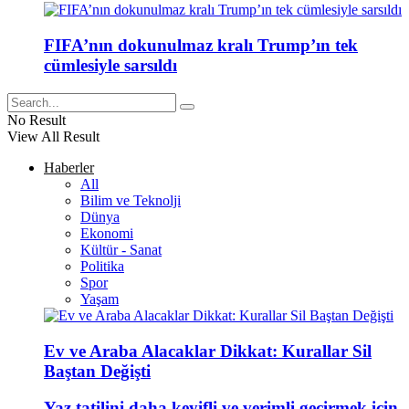
FIFA’nın dokunulmaz kralı Trump’ın tek
cümlesiyle sarsıldı
No Result
View All Result
Haberler
All
Bilim ve Teknolji
Dünya
Ekonomi
Kültür - Sanat
Politika
Spor
Yaşam
Ev ve Araba Alacaklar Dikkat: Kurallar Sil
Baştan Değişti
Yaz tatilini daha keyifli ve verimli geçirmek için