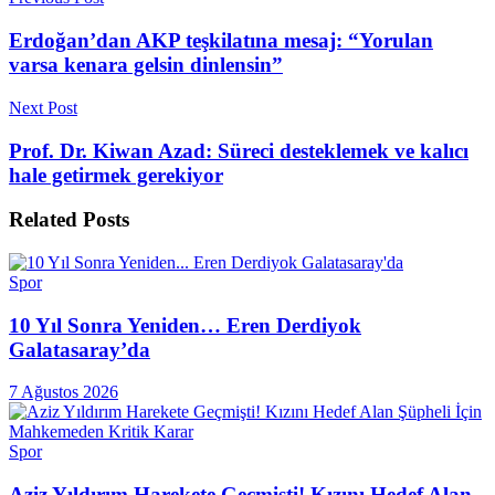
Erdoğan’dan AKP teşkilatına mesaj: “Yorulan
varsa kenara gelsin dinlensin”
Next Post
Prof. Dr. Kiwan Azad: Süreci desteklemek ve kalıcı
hale getirmek gerekiyor
Related
Posts
Spor
10 Yıl Sonra Yeniden… Eren Derdiyok
Galatasaray’da
7 Ağustos 2026
Spor
Aziz Yıldırım Harekete Geçmişti! Kızını Hedef Alan