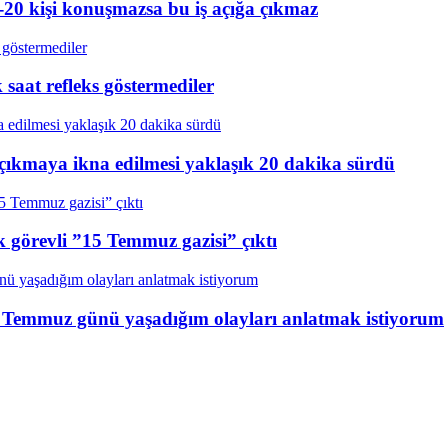
20 kişi konuşmazsa bu iş açığa çıkmaz
aat refleks göstermediler
çıkmaya ikna edilmesi yaklaşık 20 dakika sürdü
k görevli ”15 Temmuz gazisi” çıktı
15 Temmuz günü yaşadığım olayları anlatmak istiyorum