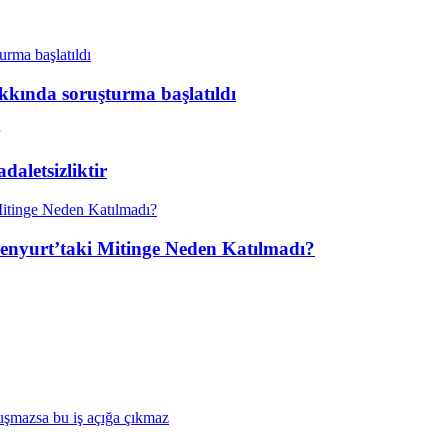
kkında soruşturma başlatıldı
aletsizliktir
enyurt’taki Mitinge Neden Katılmadı?