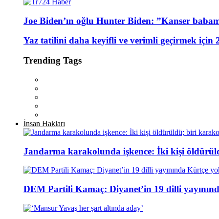
Joe Biden’ın oğlu Hunter Biden: ”Kanser baba
Yaz tatilini daha keyifli ve verimli geçirmek için 
Trending Tags
İnsan Hakları
Jandarma karakolunda işkence: İki kişi öldürül
DEM Partili Kamaç: Diyanet’in 19 dilli yayının