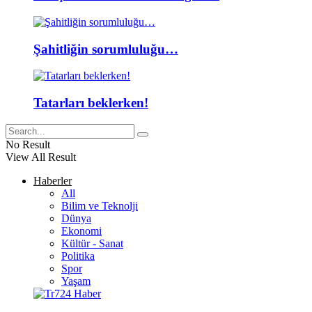
Şahitliğin sorumluluğu…
Tatarları beklerken!
No Result
View All Result
Haberler
All
Bilim ve Teknolji
Dünya
Ekonomi
Kültür - Sanat
Politika
Spor
Yaşam