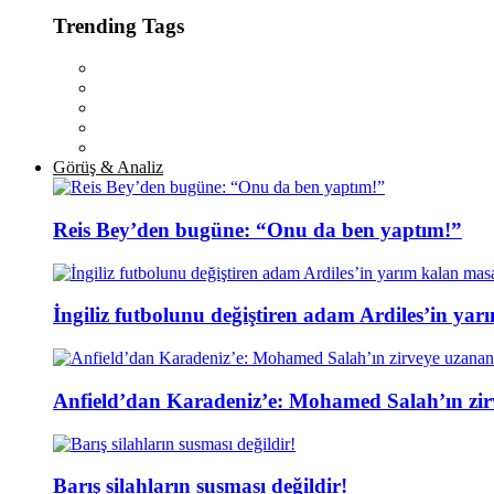
Trending Tags
Görüş & Analiz
Reis Bey’den bugüne: “Onu da ben yaptım!”
İngiliz futbolunu değiştiren adam Ardiles’in yar
Anfield’dan Karadeniz’e: Mohamed Salah’ın zir
Barış silahların susması değildir!