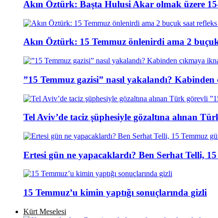
Akın Öztürk: Başta Hulusi Akar olmak üzere 15-
Akın Öztürk: 15 Temmuz önlenirdi ama 2 buçuk s
”15 Temmuz gazisi” nasıl yakalandı? Kabinden 
Tel Aviv’de taciz şüphesiyle gözaltına alınan Tür
Ertesi gün ne yapacaklardı? Ben Serhat Telli, 
15 Temmuz’u kimin yaptığı sonuçlarında gizli
Kürt Meselesi