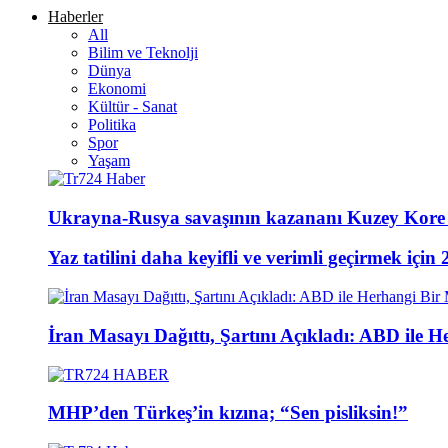
Haberler
All
Bilim ve Teknolji
Dünya
Ekonomi
Kültür - Sanat
Politika
Spor
Yaşam
Ukrayna-Rusya savaşının kazananı Kuzey Kore 
Yaz tatilini daha keyifli ve verimli geçirmek için 
İran Masayı Dağıttı, Şartını Açıkladı: ABD ile
MHP’den Türkeş’in kızına; “Sen pisliksin!”