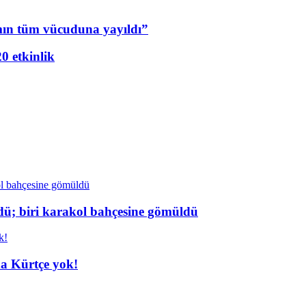
mın tüm vücuduna yayıldı”
20 etkinlik
dü; biri karakol bahçesine gömüldü
da Kürtçe yok!