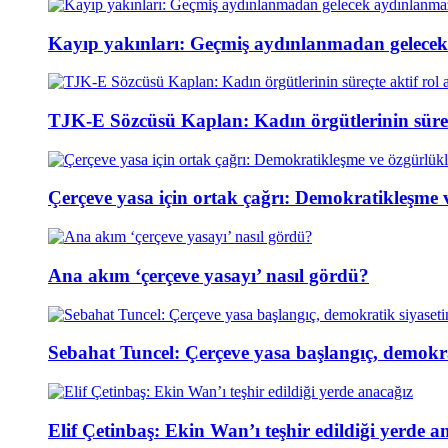
Kayıp yakınları: Geçmiş aydınlanmadan gelece
TJK-E Sözcüsü Kaplan: Kadın örgütlerinin süreçt
Çerçeve yasa için ortak çağrı: Demokratikleşme 
Ana akım ‘çerçeve yasayı’ nasıl gördü?
Sebahat Tuncel: Çerçeve yasa başlangıç, demokra
Elif Çetinbaş: Ekin Wan’ı teşhir edildiği yerde a