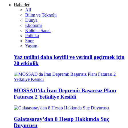
Haberler
All
Bilim ve Teknolji
Dünya
Ekonomi
Kültür - Sanat
Politika
Spor
Yaşam
Yaz tatilini daha keyifli ve verimli geçirmek için
20 etkinlik
MOSSAD’da İran Depremi: Başarısız Planı
Faturası 2 Yetkiliye Kesildi
Galatasaray’dan 8 Hesap Hakkında Suç
Duyurusu