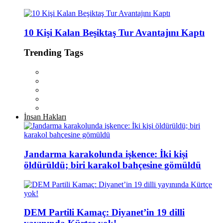
10 Kişi Kalan Beşiktaş Tur Avantajını Kaptı
Trending Tags
İnsan Hakları
Jandarma karakolunda işkence: İki kişi
öldürüldü; biri karakol bahçesine gömüldü
DEM Partili Kamaç: Diyanet’in 19 dilli