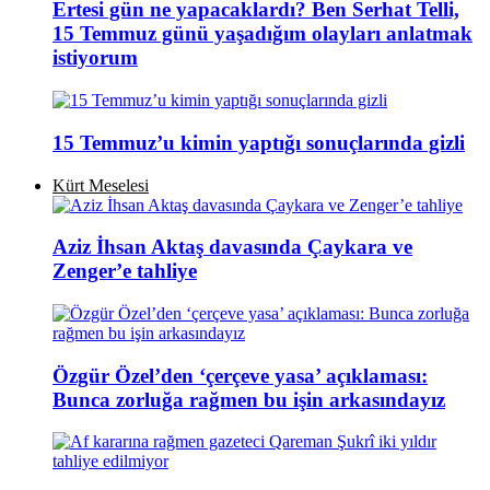
Ertesi gün ne yapacaklardı? Ben Serhat Telli,
15 Temmuz günü yaşadığım olayları anlatmak
istiyorum
15 Temmuz’u kimin yaptığı sonuçlarında gizli
Kürt Meselesi
Aziz İhsan Aktaş davasında Çaykara ve
Zenger’e tahliye
Özgür Özel’den ‘çerçeve yasa’ açıklaması:
Bunca zorluğa rağmen bu işin arkasındayız