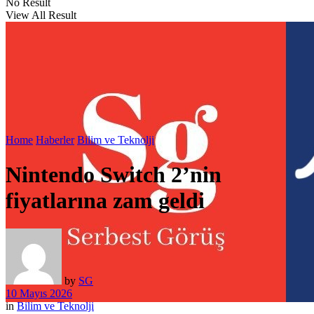
No Result
View All Result
Home
Haberler
Bilim ve Teknolji
Nintendo Switch 2’nin
fiyatlarına zam geldi
by
SG
10 Mayıs 2026
in
Bilim ve Teknolji