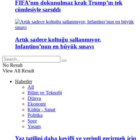
FIFA’nın dokunulmaz kralı Trump’ın tek
cümlesiyle sarsıldı
Artık sadece koltuğu sallanmıyor,
Infantino’nun en büyük sınavı
No Result
View All Result
Haberler
All
Bilim ve Teknolji
Dünya
Ekonomi
Kültür - Sanat
Politika
Spor
Yaşam
Yaz tatilini daha keyifli ve verimli geçirmek için