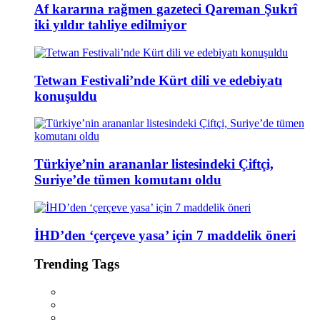
Af kararına rağmen gazeteci Qareman Şukrî
iki yıldır tahliye edilmiyor
Tetwan Festivali’nde Kürt dili ve edebiyatı
konuşuldu
Türkiye’nin arananlar listesindeki Çiftçi,
Suriye’de tümen komutanı oldu
İHD’den ‘çerçeve yasa’ için 7 maddelik öneri
Trending Tags