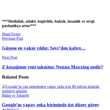
***Mutluluk, adalet, özgürlük, hukuk, insanlık ve sevgi
paylaştıkça artar***
Share
Tweet
Previous Post
Güneşe en yakın yıldız; Sevr’den kabre…
Next Post
Z kuşağının yeni takıntısı: Nonna Maxxing nedir?
Related
Posts
Bilim ve Teknolji
Google’ın yapay zeka biriminde üst düzey görev