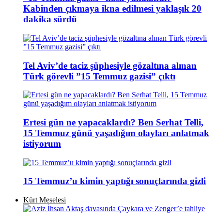
Kabinden çıkmaya ikna edilmesi yaklaşık 20
dakika sürdü
Tel Aviv’de taciz şüphesiyle gözaltına alınan
Türk görevli ”15 Temmuz gazisi” çıktı
Ertesi gün ne yapacaklardı? Ben Serhat Telli,
15 Temmuz günü yaşadığım olayları anlatmak
istiyorum
15 Temmuz’u kimin yaptığı sonuçlarında gizli
Kürt Meselesi