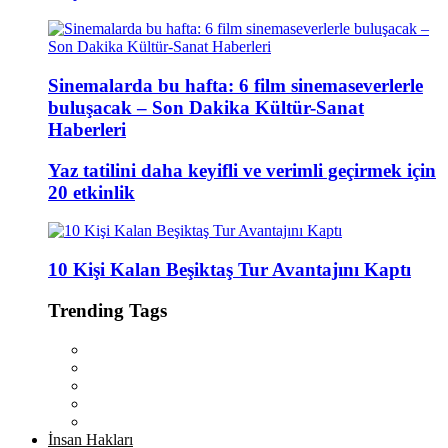
Sinemalarda bu hafta: 6 film sinemaseverlerle
buluşacak – Son Dakika Kültür-Sanat
Haberleri
Yaz tatilini daha keyifli ve verimli geçirmek için
20 etkinlik
10 Kişi Kalan Beşiktaş Tur Avantajını Kaptı
Trending Tags
İnsan Hakları