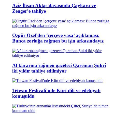
Aziz İhsan Aktaş davasında Çaykara ve
Zenger’e tahliye
Özgür Özel’den ‘çerçeve yasa’ açıklaması:
Bunca zorluğa rağmen bu işin arkasındayız
Af kararına rağmen gazeteci Qareman Şukrî
iki yıldır tahliye edilmiyor
Tetwan Festivali’nde Kürt dili ve edebiyatı
konuşuldu