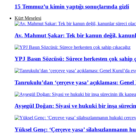
15 Temmuz’u kimin yaptığı sonuçlarında gizli
Kürt Meselesi
Av. Mahmut Şakar: Tek bir kanun değil, kanunla
YPJ Basın Sözcüsü: Sürece herkesten çok sahip 
Tanrukulu’dan ‘çerçeve yasa’ açıklaması: Genel
Ayşegül Doğan: Siyasi ve hukuki bir inşa sürecin
Yüksel Genç: ‘Çerçeve yasa’ silahsızlanmanın hu