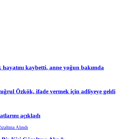
uk hayatını kaybetti, anne yoğun bakımda
rul Özkök, ifade vermek için adliyeye geldi
tlarını açıkladı