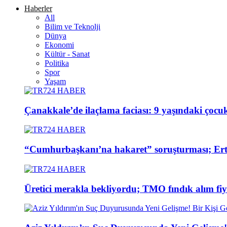
Haberler
All
Bilim ve Teknolji
Dünya
Ekonomi
Kültür - Sanat
Politika
Spor
Yaşam
Çanakkale’de ilaçlama faciası: 9 yaşındaki çoc
“Cumhurbaşkanı’na hakaret” soruşturması; Ertuğ
Üretici merakla bekliyordu; TMO fındık alım fiya