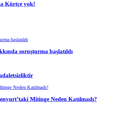
da Kürtçe yok!
kkında soruşturma başlatıldı
aletsizliktir
enyurt’taki Mitinge Neden Katılmadı?