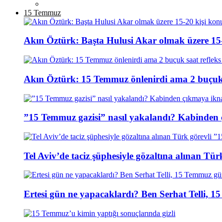
15 Temmuz
Akın Öztürk: Başta Hulusi Akar olmak üzere 15-
Akın Öztürk: 15 Temmuz önlenirdi ama 2 buçuk s
”15 Temmuz gazisi” nasıl yakalandı? Kabinden 
Tel Aviv’de taciz şüphesiyle gözaltına alınan Tür
Ertesi gün ne yapacaklardı? Ben Serhat Telli, 