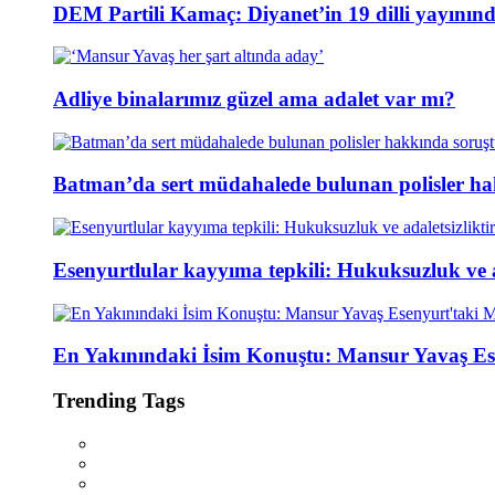
DEM Partili Kamaç: Diyanet’in 19 dilli yayının
Adliye binalarımız güzel ama adalet var mı?
Batman’da sert müdahalede bulunan polisler ha
Esenyurtlular kayyıma tepkili: Hukuksuzluk ve ad
En Yakınındaki İsim Konuştu: Mansur Yavaş Es
Trending Tags