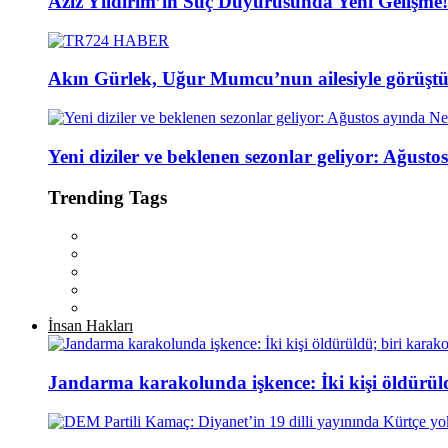
Aziz Yıldırım’ın Suç Duyurusunda Yeni Gelişme! 
Akın Gürlek, Uğur Mumcu’nun ailesiyle görüşt
Yeni diziler ve beklenen sezonlar geliyor: Ağust
Trending Tags
İnsan Hakları
Jandarma karakolunda işkence: İki kişi öldürül