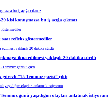
20 kişi konuşmazsa bu iş açığa çıkmaz
aat refleks göstermediler
çıkmaya ikna edilmesi yaklaşık 20 dakika sürdü
k görevli ”15 Temmuz gazisi” çıktı
15 Temmuz günü yaşadığım olayları anlatmak istiyorum