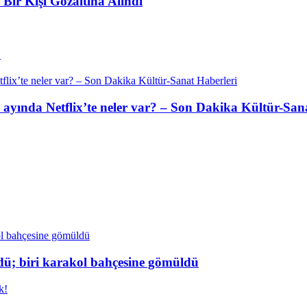
Bir Kişi Gözaltına Alındı
ü
os ayında Netflix’te neler var? – Son Dakika Kültür-San
dü; biri karakol bahçesine gömüldü