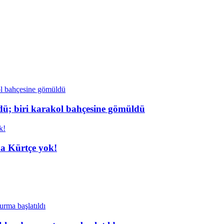
dü; biri karakol bahçesine gömüldü
da Kürtçe yok!