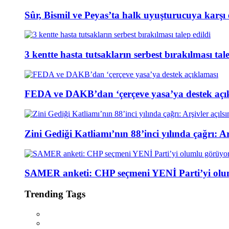
Sûr, Bismil ve Peyas’ta halk uyuşturucuya karşı
3 kentte hasta tutsakların serbest bırakılması tale
FEDA ve DAKB’dan ‘çerçeve yasa’ya destek açı
Zini Gediği Katliamı’nın 88’inci yılında çağrı: Arş
SAMER anketi: CHP seçmeni YENİ Parti’yi olu
Trending Tags