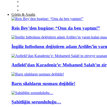
Görüş & Analiz
Reis Bey’den bugüne: “Onu da ben yaptım!”
İngiliz futbolunu değiştiren adam Ardiles’in yar
Anfield’dan Karadeniz’e: Mohamed Salah’ın zir
Barış silahların susması değildir!
Şahitliğin sorumluluğu…