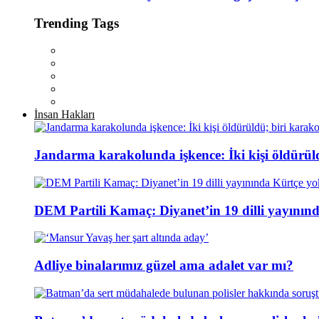
Trending Tags
İnsan Hakları
Jandarma karakolunda işkence: İki kişi öldürül
DEM Partili Kamaç: Diyanet’in 19 dilli yayının
Adliye binalarımız güzel ama adalet var mı?