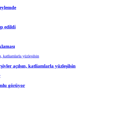
 eylemde
p edildi
klaması
ivler açılsın, katliamlarla yüzleşilsin
mlu görüyor