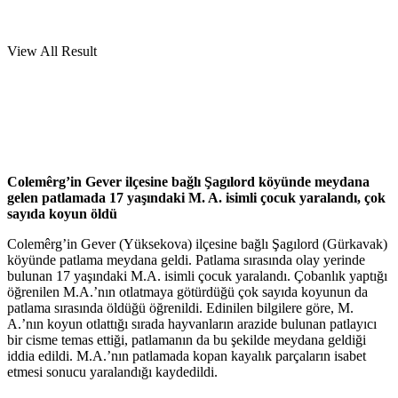
View All Result
Colemêrg’in Gever ilçesine bağlı Şagılord köyünde meydana
gelen patlamada 17 yaşındaki M. A. isimli çocuk yaralandı, çok
sayıda koyun öldü
Colemêrg’in Gever (Yüksekova) ilçesine bağlı Şagılord (Gürkavak)
köyünde patlama meydana geldi. Patlama sırasında olay yerinde
bulunan 17 yaşındaki M.A. isimli çocuk yaralandı. Çobanlık yaptığı
öğrenilen M.A.’nın otlatmaya götürdüğü çok sayıda koyunun da
patlama sırasında öldüğü öğrenildi. Edinilen bilgilere göre, M.
A.’nın koyun otlattığı sırada hayvanların arazide bulunan patlayıcı
bir cisme temas ettiği, patlamanın da bu şekilde meydana geldiği
iddia edildi. M.A.’nın patlamada kopan kayalık parçaların isabet
etmesi sonucu yaralandığı kaydedildi.