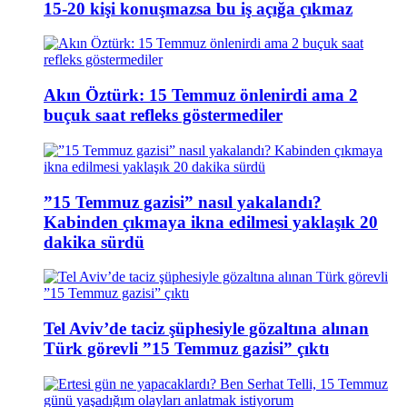
15-20 kişi konuşmazsa bu iş açığa çıkmaz
Akın Öztürk: 15 Temmuz önlenirdi ama 2
buçuk saat refleks göstermediler
”15 Temmuz gazisi” nasıl yakalandı?
Kabinden çıkmaya ikna edilmesi yaklaşık 20
dakika sürdü
Tel Aviv’de taciz şüphesiyle gözaltına alınan
Türk görevli ”15 Temmuz gazisi” çıktı