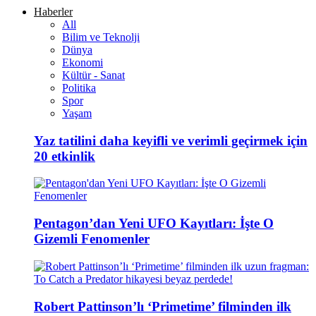
Haberler
All
Bilim ve Teknolji
Dünya
Ekonomi
Kültür - Sanat
Politika
Spor
Yaşam
Yaz tatilini daha keyifli ve verimli geçirmek için
20 etkinlik
Pentagon’dan Yeni UFO Kayıtları: İşte O
Gizemli Fenomenler
Robert Pattinson’lı ‘Primetime’ filminden ilk