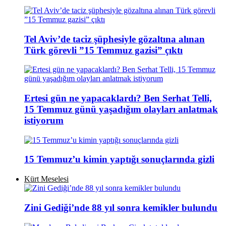
Tel Aviv’de taciz şüphesiyle gözaltına alınan
Türk görevli ”15 Temmuz gazisi” çıktı
Ertesi gün ne yapacaklardı? Ben Serhat Telli,
15 Temmuz günü yaşadığım olayları anlatmak
istiyorum
15 Temmuz’u kimin yaptığı sonuçlarında gizli
Kürt Meselesi
Zini Gediği’nde 88 yıl sonra kemikler bulundu