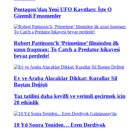
Pentagon’dan Yeni UFO Kayıtları: İşte O
Gizemli Fenomenler
Robert Pattinson’lı ‘Primetime’ filminden ilk
uzun fragman: To Catch a Predator hikayesi
beyaz perdede!
Ev ve Araba Alacaklar Dikkat: Kurallar Sil
Baştan Değişti
Yaz tatilini daha keyifli ve verimli geçirmek için
20 etkinlik
10 Yıl Sonra Yeniden… Eren Derdiyok