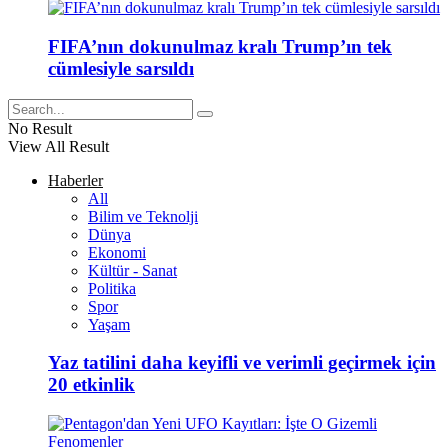
FIFA’nın dokunulmaz kralı Trump’ın tek
cümlesiyle sarsıldı
No Result
View All Result
Haberler
All
Bilim ve Teknolji
Dünya
Ekonomi
Kültür - Sanat
Politika
Spor
Yaşam
Yaz tatilini daha keyifli ve verimli geçirmek için
20 etkinlik