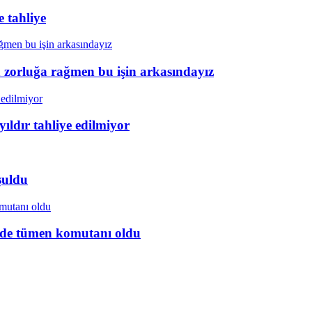
 tahliye
a zorluğa rağmen bu işin arkasındayız
ıldır tahliye edilmiyor
şuldu
ye’de tümen komutanı oldu