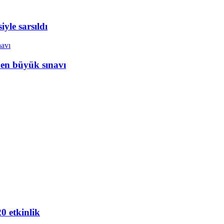
yle sarsıldı
 en büyük sınavı
20 etkinlik