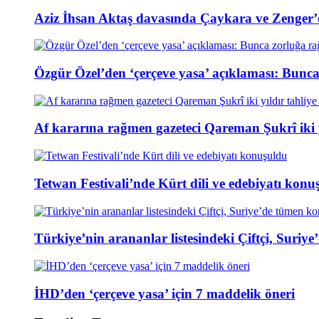
Aziz İhsan Aktaş davasında Çaykara ve Zenger’e
Özgür Özel’den ‘çerçeve yasa’ açıklaması: Bunc
Af kararına rağmen gazeteci Qareman Şukrî iki y
Tetwan Festivali’nde Kürt dili ve edebiyatı konu
Türkiye’nin arananlar listesindeki Çiftçi, Suri
İHD’den ‘çerçeve yasa’ için 7 maddelik öneri