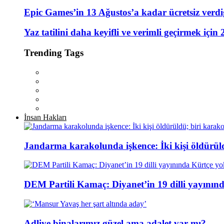
Epic Games’in 13 Ağustos’a kadar ücretsiz verdiğ
Yaz tatilini daha keyifli ve verimli geçirmek için 
Trending Tags
İnsan Hakları
Jandarma karakolunda işkence: İki kişi öldürül
DEM Partili Kamaç: Diyanet’in 19 dilli yayının
Adliye binalarımız güzel ama adalet var mı?