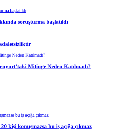
kkında soruşturma başlatıldı
aletsizliktir
enyurt’taki Mitinge Neden Katılmadı?
20 kişi konuşmazsa bu iş açığa çıkmaz