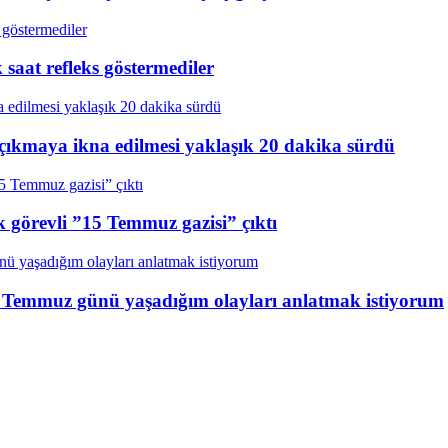
aat refleks göstermediler
çıkmaya ikna edilmesi yaklaşık 20 dakika sürdü
k görevli ”15 Temmuz gazisi” çıktı
15 Temmuz günü yaşadığım olayları anlatmak istiyorum