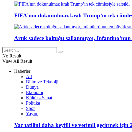
FIFA’nın dokunulmaz kralı Trump’ın tek cümlesi
Artık sadece koltuğu sallanmıyor, Infantino’nun
No Result
View All Result
Haberler
All
Bilim ve Teknolji
Dünya
Ekonomi
Kültür - Sanat
Politika
Spor
Yaşam
Yaz tatilini daha keyifli ve verimli geçirmek için 