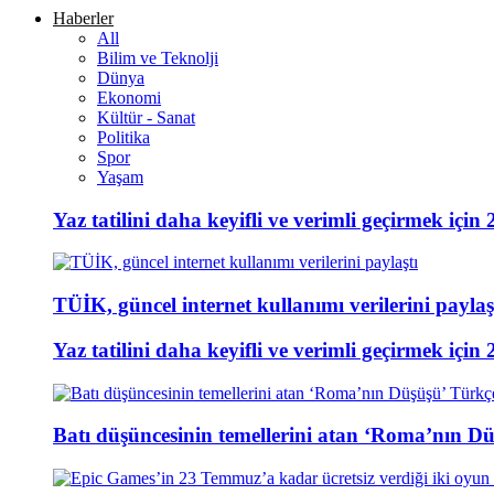
Haberler
All
Bilim ve Teknolji
Dünya
Ekonomi
Kültür - Sanat
Politika
Spor
Yaşam
Yaz tatilini daha keyifli ve verimli geçirmek için 
TÜİK, güncel internet kullanımı verilerini paylaş
Yaz tatilini daha keyifli ve verimli geçirmek için 
Batı düşüncesinin temellerini atan ‘Roma’nın D