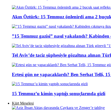
Akın Öztürk: 15 Temmuz önlenirdi ama 2 buçuk s
”15 Temmuz gazisi” nasıl yakalandı? Kabinden 
Tel Aviv’de taciz şüphesiyle gözaltına alınan Tür
Ertesi gün ne yapacaklardı? Ben Serhat Telli, 
15 Temmuz’u kimin yaptığı sonuçlarında gizli
Kürt Meselesi