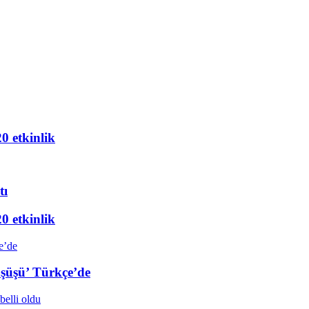
20 etkinlik
tı
20 etkinlik
üşüşü’ Türkçe’de