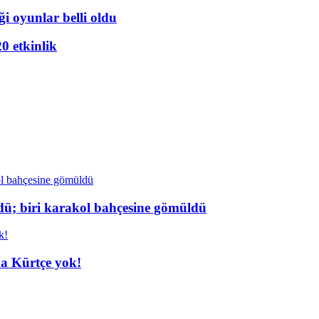
i oyunlar belli oldu
20 etkinlik
dü; biri karakol bahçesine gömüldü
da Kürtçe yok!