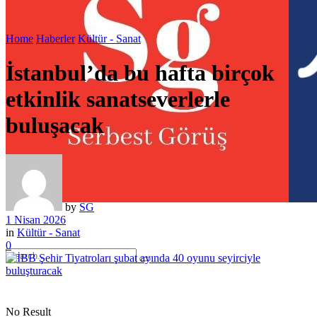
Home
Haberler
Kültür - Sanat
İstanbul’da bu hafta birçok
etkinlik sanatseverlerle
buluşacak
by
SG
1 Nisan 2026
in
Kültür - Sanat
0
No Result