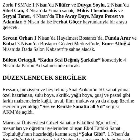
Zorlu PSM’de 1 Nisan’da
Nilüfer
ve
Duygu Soylu,
2 Nisan’da
Sibel Can,
3 Nisan’da Yunan sanatçı
Mikis Theodorakis
ve
Seyyal Taner,
4 Nisan’da
The Away Days, Maya Perest ve
Adamlar,
5 Nisan’da ise
Ferhat Göçer
hayranlarıyla bir araya
gelecek.
Sevcan Orhan
1 Nisan’da Hayalmest Bostancı’da,
Funda Arar
ve
Kubat
3 Nisan’da Bostancı Gösteri Merkezi’nde,
Emre Altuğ
4
Nisan’da Dada Salon Kabarett’te sahne alacak.
Bülent Ortaçgil, “Kadın Sesi Değmiş Şarkılar”
konseriyle 4
Nisan’da Paribu Art sahnesinde olacak.
DÜZENLENECEK SERGİLER
Ressam, müzisyen ve heykeltıraş Suat Arıkan’ın 50. sanat yılına
özel hazırlanan, sulu boya, akrilik, yağlı boya, guaj ve pastel gibi
farklı malzemelerle kağıt, tuval, film, mukavva ya da ahşap üzerine
eserlerin yer aldığı
“Ses ve Renkle Sanatta 50 Yıl”
sergisi
AKM’de açıldı.
Marmara Üniversitesi Güzel Sanatlar Fakültesi öğrencileri,
mezunları ve öğretim üyelerinden oluşan Ekol Tatbiki Sanat
Topluluğu’nun hazırladığı karma sergi
“Şaka Gibi”,
1 Nisan’da
Beyoğlu’ndaki Camhane Art Center’da sanatseverlerle buluşacak.