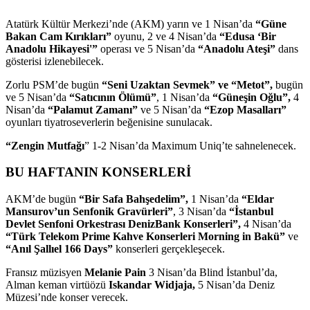
Atatürk Kültür Merkezi’nde (AKM) yarın ve 1 Nisan’da
“Güne
Bakan Cam Kırıkları”
oyunu, 2 ve 4 Nisan’da
“Edusa ‘Bir
Anadolu Hikayesi'”
operası ve 5 Nisan’da
“Anadolu Ateşi”
dans
gösterisi izlenebilecek.
Zorlu PSM’de bugün
“Seni Uzaktan Sevmek” ve “Metot”,
bugün
ve 5 Nisan’da
“Satıcının Ölümü”
, 1 Nisan’da
“Güneşin Oğlu”,
4
Nisan’da
“Palamut Zamanı”
ve 5 Nisan’da
“Ezop Masalları”
oyunları tiyatroseverlerin beğenisine sunulacak.
“Zengin Mutfağı
” 1-2 Nisan’da Maximum Uniq’te sahnelenecek.
BU HAFTANIN KONSERLERİ
AKM’de bugün
“Bir Safa Bahşedelim”,
1 Nisan’da
“Eldar
Mansurov’un Senfonik Gravürleri”
, 3 Nisan’da
“İstanbul
Devlet Senfoni Orkestrası DenizBank Konserleri”,
4 Nisan’da
“Türk Telekom Prime Kahve Konserleri Morning in Bakü”
ve
“Anıl Şallıel 166 Days”
konserleri gerçekleşecek.
Fransız müzisyen
Melanie Pain
3 Nisan’da Blind İstanbul’da,
Alman keman virtüözü
Iskandar Widjaja,
5 Nisan’da Deniz
Müzesi’nde konser verecek.