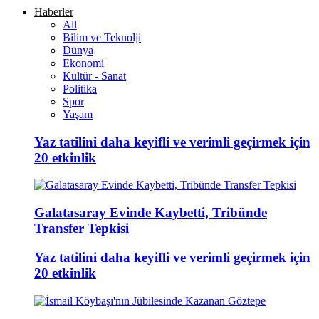
Haberler
All
Bilim ve Teknolji
Dünya
Ekonomi
Kültür - Sanat
Politika
Spor
Yaşam
Yaz tatilini daha keyifli ve verimli geçirmek için
20 etkinlik
Galatasaray Evinde Kaybetti, Tribünde
Transfer Tepkisi
Yaz tatilini daha keyifli ve verimli geçirmek için
20 etkinlik