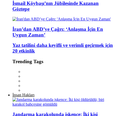
İsmail Köybaşı’nın Jübilesinde Kazanan
Göztepe
İran’dan ABD’ye Çağrı: ‘Anlaşma İçin En
Uygun Zaman’
Yaz tatilini daha keyifli ve verimli geçirmek için
20 etkinlik
Trending Tags
İnsan Hakları
Jandarma karakolunda işkence: İki kişi