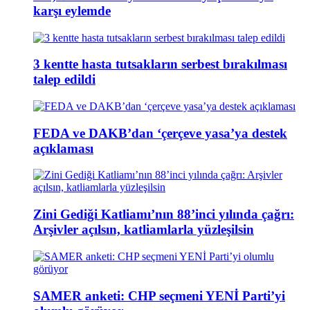
karşı eylemde
3 kentte hasta tutsakların serbest bırakılması
talep edildi
FEDA ve DAKB’dan ‘çerçeve yasa’ya destek
açıklaması
Zini Gediği Katliamı’nın 88’inci yılında çağrı:
Arşivler açılsın, katliamlarla yüzleşilsin
SAMER anketi: CHP seçmeni YENİ Parti’yi