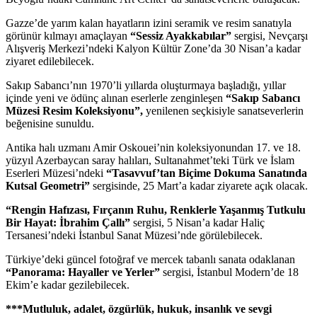
Gazze’de yarım kalan hayatların izini seramik ve resim sanatıyla
görünür kılmayı amaçlayan
“Sessiz Ayakkabılar”
sergisi, Nevçarşı
Alışveriş Merkezi’ndeki Kalyon Kültür Zone’da 30 Nisan’a kadar
ziyaret edilebilecek.
Sakıp Sabancı’nın 1970’li yıllarda oluşturmaya başladığı, yıllar
içinde yeni ve ödünç alınan eserlerle zenginleşen
“Sakıp Sabancı
Müzesi Resim Koleksiyonu”,
yenilenen seçkisiyle sanatseverlerin
beğenisine sunuldu.
Antika halı uzmanı Amir Oskouei’nin koleksiyonundan 17. ve 18.
yüzyıl Azerbaycan saray halıları, Sultanahmet’teki Türk ve İslam
Eserleri Müzesi’ndeki
“Tasavvuf’tan Biçime Dokuma Sanatında
Kutsal Geometri”
sergisinde, 25 Mart’a kadar ziyarete açık olacak.
“Rengin Hafızası, Fırçanın Ruhu, Renklerle Yaşanmış Tutkulu
Bir Hayat: İbrahim Çallı”
sergisi, 5 Nisan’a kadar Haliç
Tersanesi’ndeki İstanbul Sanat Müzesi’nde görülebilecek.
Türkiye’deki güncel fotoğraf ve mercek tabanlı sanata odaklanan
“Panorama: Hayaller ve Yerler”
sergisi, İstanbul Modern’de 18
Ekim’e kadar gezilebilecek.
***Mutluluk, adalet, özgürlük, hukuk, insanlık ve sevgi