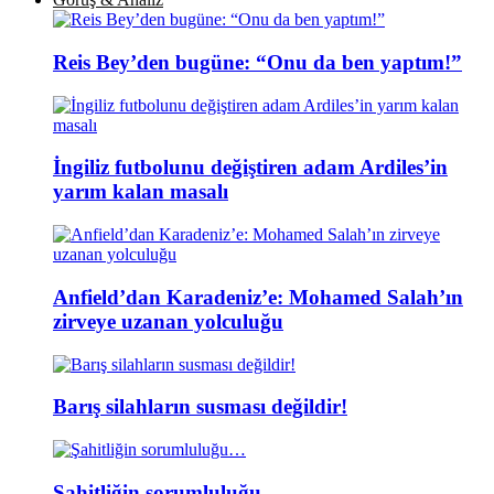
Reis Bey’den bugüne: “Onu da ben yaptım!”
İngiliz futbolunu değiştiren adam Ardiles’in
yarım kalan masalı
Anfield’dan Karadeniz’e: Mohamed Salah’ın
zirveye uzanan yolculuğu
Barış silahların susması değildir!
Şahitliğin sorumluluğu…