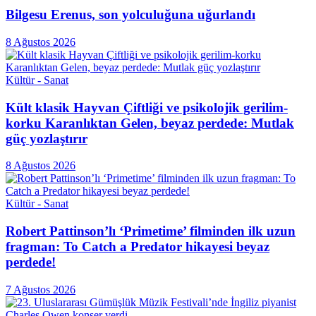
Bilgesu Erenus, son yolculuğuna uğurlandı
8 Ağustos 2026
Kültür - Sanat
Kült klasik Hayvan Çiftliği ve psikolojik gerilim-
korku Karanlıktan Gelen, beyaz perdede: Mutlak
güç yozlaştırır
8 Ağustos 2026
Kültür - Sanat
Robert Pattinson’lı ‘Primetime’ filminden ilk uzun
fragman: To Catch a Predator hikayesi beyaz
perdede!
7 Ağustos 2026