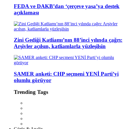
FEDA ve DAKB’dan ‘çerçeve yasa’ya destek
açıklaması
Zini Gediği Katliamı’nın 88’inci yılında çağrı:
Arşivler açılsın, katliamlarla yüzleşilsin
SAMER anketi: CHP seçmeni YENİ Parti’yi
olumlu görüyor
Trending Tags
Görüş & Analiz