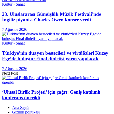
Kültür - Sanat
23. Uluslararası Gümüşlük Müzik Festivali’nde
İngiliz piyanist Charles Owen konser verdi
7 Ağustos 2026
Kültür - Sanat
Türkiye’nin duayen bestecileri ve virtüözleri Kuzey
Ege’de buluştu: Final dinletisi yarın yapılacak
7 Ağustos 2026
Next Post
‘Ulusal Birlik Projesi’ için çağrı: Geniş katılımlı
konferans önerildi
Ana Sayfa
Gizlilik politikası