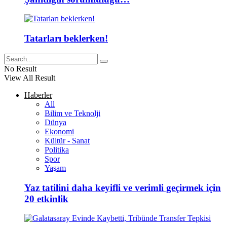
Tatarları beklerken!
No Result
View All Result
Haberler
All
Bilim ve Teknolji
Dünya
Ekonomi
Kültür - Sanat
Politika
Spor
Yaşam
Yaz tatilini daha keyifli ve verimli geçirmek için
20 etkinlik