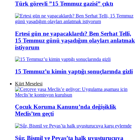
Türk görevli ”15 Temmuz gazisi” çıktı
Ertesi gün ne yapacaklardı? Ben Serhat Telli,
15 Temmuz günü yaşadığım olayları anlatmak
istiyorum
15 Temmuz’u kimin yaptığı sonuçlarında gizli
Kürt Meselesi
Çocuk Koruma Kanunu’nda değişiklik
Meclis’ten geçti
Sûr, Bismil ve Peyas’ta halk uyuşturucuya