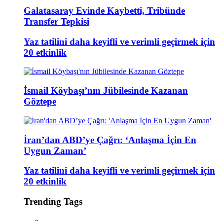
Galatasaray Evinde Kaybetti, Tribünde
Transfer Tepkisi
Yaz tatilini daha keyifli ve verimli geçirmek için
20 etkinlik
İsmail Köybaşı’nın Jübilesinde Kazanan
Göztepe
İran’dan ABD’ye Çağrı: ‘Anlaşma İçin En
Uygun Zaman’
Yaz tatilini daha keyifli ve verimli geçirmek için
20 etkinlik
Trending Tags