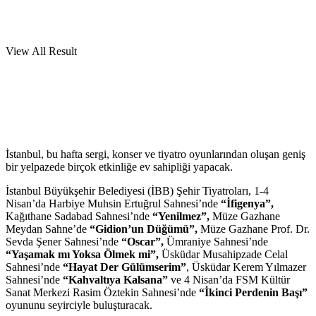
View All Result
İstanbul, bu hafta sergi, konser ve tiyatro oyunlarından oluşan geniş
bir yelpazede birçok etkinliğe ev sahipliği yapacak.
İstanbul Büyükşehir Belediyesi (İBB) Şehir Tiyatroları, 1-4
Nisan’da Harbiye Muhsin Ertuğrul Sahnesi’nde
“İfigenya”,
Kağıthane Sadabad Sahnesi’nde
“Yenilmez”,
Müze Gazhane
Meydan Sahne’de
“Gidion’un Düğümü”,
Müze Gazhane Prof. Dr.
Sevda Şener Sahnesi’nde
“Oscar”,
Ümraniye Sahnesi’nde
“Yaşamak
mı Yoksa Ölmek mi”,
Üsküdar Musahipzade Celal
Sahnesi’nde
“Hayat Der Gülümserim”
, Üsküdar Kerem Yılmazer
Sahnesi’nde
“Kahvaltıya Kalsana”
ve 4 Nisan’da FSM Kültür
Sanat Merkezi Rasim Öztekin Sahnesi’nde
“İkinci Perdenin Başı”
oyununu seyirciyle buluşturacak.