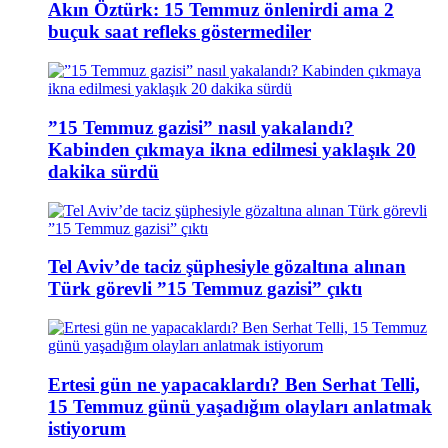
Akın Öztürk: 15 Temmuz önlenirdi ama 2
buçuk saat refleks göstermediler
”15 Temmuz gazisi” nasıl yakalandı?
Kabinden çıkmaya ikna edilmesi yaklaşık 20
dakika sürdü
Tel Aviv’de taciz şüphesiyle gözaltına alınan
Türk görevli ”15 Temmuz gazisi” çıktı
Ertesi gün ne yapacaklardı? Ben Serhat Telli,
15 Temmuz günü yaşadığım olayları anlatmak
istiyorum