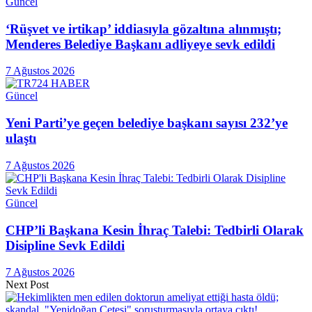
Güncel
‘Rüşvet ve irtikap’ iddiasıyla gözaltına alınmıştı;
Menderes Belediye Başkanı adliyeye sevk edildi
7 Ağustos 2026
Güncel
Yeni Parti’ye geçen belediye başkanı sayısı 232’ye
ulaştı
7 Ağustos 2026
Güncel
CHP’li Başkana Kesin İhraç Talebi: Tedbirli Olarak
Disipline Sevk Edildi
7 Ağustos 2026
Next Post