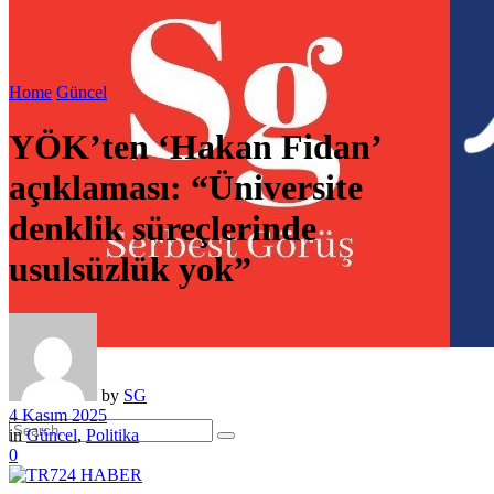
Home
Güncel
YÖK’ten ‘Hakan Fidan’
açıklaması: “Üniversite
denklik süreçlerinde
usulsüzlük yok”
by
SG
4 Kasım 2025
in
Güncel
,
Politika
0