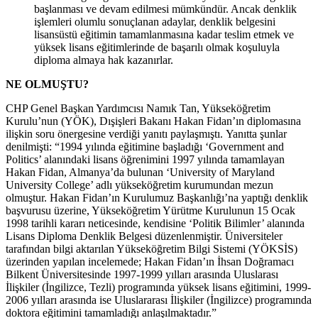
başlanması ve devam edilmesi mümkündür. Ancak denklik
işlemleri olumlu sonuçlanan adaylar, denklik belgesini
lisansüstü eğitimin tamamlanmasına kadar teslim etmek ve
yüksek lisans eğitimlerinde de başarılı olmak koşuluyla
diploma almaya hak kazanırlar.
NE OLMUŞTU?
CHP Genel Başkan Yardımcısı Namık Tan, Yükseköğretim
Kurulu’nun (YÖK), Dışişleri Bakanı Hakan Fidan’ın diplomasına
ilişkin soru önergesine verdiği yanıtı paylaşmıştı. Yanıtta şunlar
denilmişti: “1994 yılında eğitimine başladığı ‘Government and
Politics’ alanındaki lisans öğrenimini 1997 yılında tamamlayan
Hakan Fidan, Almanya’da bulunan ‘University of Maryland
University College’ adlı yükseköğretim kurumundan mezun
olmuştur. Hakan Fidan’ın Kurulumuz Başkanlığı’na yaptığı denklik
başvurusu üzerine, Yükseköğretim Yürütme Kurulunun 15 Ocak
1998 tarihli kararı neticesinde, kendisine ‘Politik Bilimler’ alanında
Lisans Diploma Denklik Belgesi düzenlenmiştir. Üniversiteler
tarafından bilgi aktarılan Yükseköğretim Bilgi Sistemi (YÖKSİS)
üzerinden yapılan incelemede; Hakan Fidan’ın İhsan Doğramacı
Bilkent Üniversitesinde 1997-1999 yılları arasında Uluslarası
İlişkiler (İngilizce, Tezli) programında yüksek lisans eğitimini, 1999-
2006 yılları arasında ise Uluslararası İlişkiler (İngilizce) programında
doktora eğitimini tamamladığı anlaşılmaktadır.”