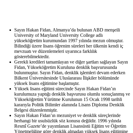
Sayın Hakan Fidan, Almanya’da bulunan ABD menşeili
University of Maryland University College adlı
yükseköğretim kurumundan 1997 yılında mezun olmuştur.
Bilindiği üzere lisans öğrenim süreleri her ülkenin kendi iç
mevzuatı ve düzenlemeleri uyarınca farklılık
gösterebilmektedir.
Gerekli kredileri tamamlayan ve diğer şartları sağlayan Sayın
Fidan, Yükseköğretim Kuruluna denklik başvurusunda
bulunmuştur. Sayın Fidan, denklik işlemleri devam ederken
Bilkent Üniversitesinde Uluslararası İlişkiler bölümünde
yüksek lisans eğitimine başlamıştır.
Yüksek lisans eğitimi sürecinde Sayın Hakan Fidan’ın
kurulumuza yaptığı denklik başvurusu olumlu sonuçlanmış ve
Yükseköğretim Yürütme Kurulunun 15 Ocak 1998 tarihli
kararıyla Politik Bilimler alanında Lisans Diploma Denklik
Belgesi düzenlenmiştir.
Sayın Hakan Fidan’ın mezuniyet ve denklik süreçlerinde
herhangi bir usulsüzlük söz konusu değildir. 1996 yılında
Resmî Gazete’de yayımlanan Lisansüstü Eğitim ve Öğretim
Yönetmeliğine göre denklik almadan yüksek lisans eğitimine