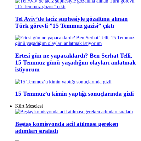
Tel Aviv’de taciz şüphesiyle gözaltına alınan
Türk görevli ”15 Temmuz gazisi” çıktı
Ertesi gün ne yapacaklardı? Ben Serhat Telli,
15 Temmuz günü yaşadığım olayları anlatmak
istiyorum
15 Temmuz’u kimin yaptığı sonuçlarında gizli
Kürt Meselesi
Beştaş komisyonda acil atılması gereken
adımları sıraladı