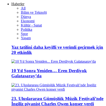
Haberler
All
Bilim ve Teknolji
Dünya
Ekonomi
Kültür - Sanat
Politika
Spor
Yaşam
Yaz tatilini daha keyifli ve verimli geçirmek için
20 etkinlik
10 Yıl Sonra Yeniden… Eren Derdiyok
Galatasaray’da
23. Uluslararası Gümüşlük Müzik Festivali’nde
İngiliz piyanist Charles Owen konser verdi