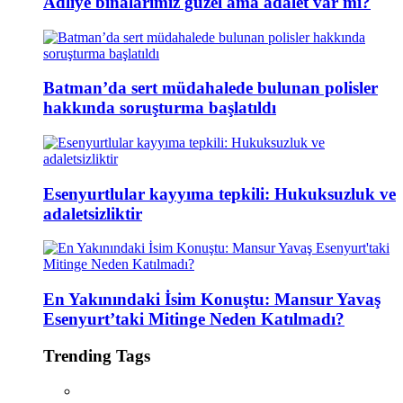
Adliye binalarımız güzel ama adalet var mı?
Batman’da sert müdahalede bulunan polisler
hakkında soruşturma başlatıldı
Esenyurtlular kayyıma tepkili: Hukuksuzluk ve
adaletsizliktir
En Yakınındaki İsim Konuştu: Mansur Yavaş
Esenyurt’taki Mitinge Neden Katılmadı?
Trending Tags