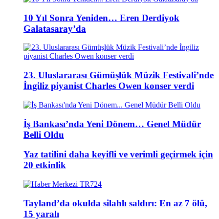
10 Yıl Sonra Yeniden… Eren Derdiyok
Galatasaray’da
23. Uluslararası Gümüşlük Müzik Festivali’nde
İngiliz piyanist Charles Owen konser verdi
İş Bankası’nda Yeni Dönem… Genel Müdür
Belli Oldu
Yaz tatilini daha keyifli ve verimli geçirmek için
20 etkinlik
Tayland’da okulda silahlı saldırı: En az 7 ölü,
15 yaralı