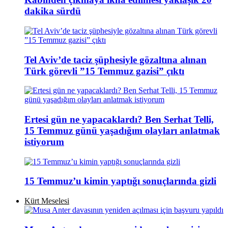
dakika sürdü
Tel Aviv’de taciz şüphesiyle gözaltına alınan
Türk görevli ”15 Temmuz gazisi” çıktı
Ertesi gün ne yapacaklardı? Ben Serhat Telli,
15 Temmuz günü yaşadığım olayları anlatmak
istiyorum
15 Temmuz’u kimin yaptığı sonuçlarında gizli
Kürt Meselesi