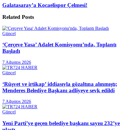
Galatasaray’a Kocaelispor Çelmesi!
Related
Posts
Güncel
‘Çerçeve Yasa’ Adalet Komisyonu’nda, Toplantı
Başladı
7 Ağustos 2026
Güncel
‘Rüşvet ve irtikap’ iddiasıyla gözaltına alınmıştı;
Menderes Belediye Başkanı adliyeye sevk edildi
7 Ağustos 2026
Güncel
Yeni Parti’ye geçen belediye başkanı sayısı 232’ye
ulaştı