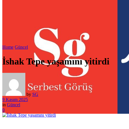
Home
Güncel
İshak Tepe yaşamını yitirdi
by
SG
9 Kasım 2025
in
Güncel
0