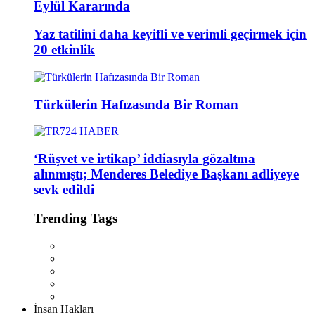
Eylül Kararında
Yaz tatilini daha keyifli ve verimli geçirmek için
20 etkinlik
Türkülerin Hafızasında Bir Roman
‘Rüşvet ve irtikap’ iddiasıyla gözaltına
alınmıştı; Menderes Belediye Başkanı adliyeye
sevk edildi
Trending Tags
İnsan Hakları