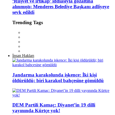
‘Rüşvet ve irtikap’ iddiasıyla gözaltına
alınmıştı; Menderes Belediye Başkanı adliyeye
sevk edildi
Trending Tags
İnsan Hakları
Jandarma karakolunda işkence: İki kişi
öldürüldü; biri karakol bahçesine gömüldü
DEM Partili Kamaç: Diyanet’in 19 dilli
yayınında Kürtçe yok!