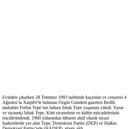
Evinden çıkarken 28 Temmuz 1993 tarihinde kaçırılan ve cenazesi 4
Ağustos’ta Xarpêrt’te bulunan Özgür Gündem gazetesi Bedlîs
muhabiri Ferhat Tepe’nin babası İshak Tepe yaşamını yitirdi. Yazar
ve siyasetçi İshak Tepe, Kürt siyasetinin ve kültür mücadelesinin
öncülerindendi. 1960 yıllarından itibaren aktif olarak siyasi
faaliyetlerde yer alan Tepe, Demokrasi Partisi (DEP) ve Halkın
Demokrasi Partisi’nde (HADEP) görev aldı.