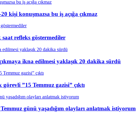
20 kişi konuşmazsa bu iş açığa çıkmaz
aat refleks göstermediler
çıkmaya ikna edilmesi yaklaşık 20 dakika sürdü
k görevli ”15 Temmuz gazisi” çıktı
15 Temmuz günü yaşadığım olayları anlatmak istiyorum