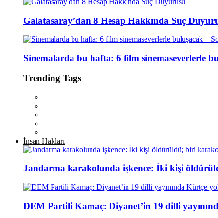
Galatasaray’dan 8 Hesap Hakkında Suç Duyur
Sinemalarda bu hafta: 6 film sinemaseverlerle 
Trending Tags
İnsan Hakları
Jandarma karakolunda işkence: İki kişi öldürül
DEM Partili Kamaç: Diyanet’in 19 dilli yayının