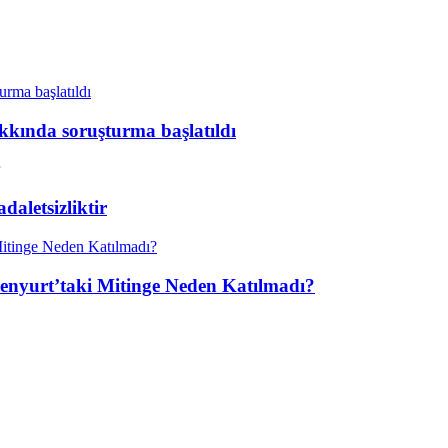
kkında soruşturma başlatıldı
aletsizliktir
enyurt’taki Mitinge Neden Katılmadı?