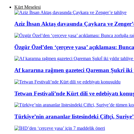
Kürt Meselesi
Aziz İhsan Aktaş davasında Çaykara ve Zenger’e
Özgür Özel’den ‘çerçeve yasa’ açıklaması: Bunc
Af kararına rağmen gazeteci Qareman Şukrî iki y
Tetwan Festivali’nde Kürt dili ve edebiyatı konu
Türkiye’nin arananlar listesindeki Çiftçi, Suri