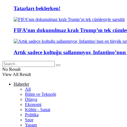
Tatarları beklerken!
FIFA’nın dokunulmaz kralı Trump’ın tek cümlesi
Artık sadece koltuğu sallanmıyor, Infantino’nun
No Result
View All Result
Haberler
All
Bilim ve Teknolji
Dünya
Ekonomi
Kültür - Sanat
Politika
Spor
Yaşam