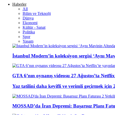
Haberler
All
Bilim ve Teknolji
Dünya
Ekonomi
Kültür - Sanat
Politika
Spor
Yaşam
İstanbul Modern’in koleksiyon sergisi ‘Aynı Mavi
GTA 6’nın oynanış videosu 27 Ağustos’ta Netflix
Yaz tatilini daha keyifli ve verimli geçirmek için 
MOSSAD’da İran Depremi: Başarısız Planı Fatura