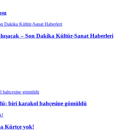
usu
buluşacak – Son Dakika Kültür-Sanat Haberleri
dü; biri karakol bahçesine gömüldü
da Kürtçe yok!