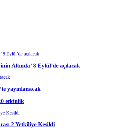
nin Altında’ 8 Eylül’de açılacak
’te yayınlanacak
20 etkinlik
sı 2 Yetkiliye Kesildi