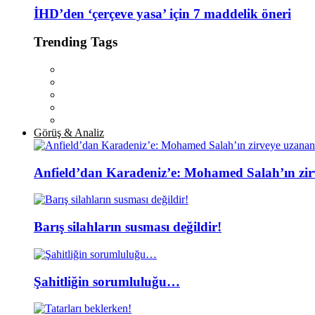
İHD’den ‘çerçeve yasa’ için 7 maddelik öneri
Trending Tags
Görüş & Analiz
Anfield’dan Karadeniz’e: Mohamed Salah’ın zir
Barış silahların susması değildir!
Şahitliğin sorumluluğu…