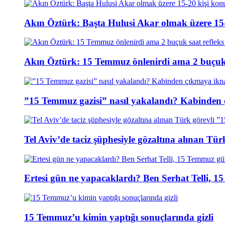
Akın Öztürk: Başta Hulusi Akar olmak üzere 15-
Akın Öztürk: 15 Temmuz önlenirdi ama 2 buçuk s
”15 Temmuz gazisi” nasıl yakalandı? Kabinden 
Tel Aviv’de taciz şüphesiyle gözaltına alınan Tür
Ertesi gün ne yapacaklardı? Ben Serhat Telli, 
15 Temmuz’u kimin yaptığı sonuçlarında gizli