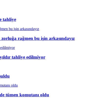
 tahliye
a zorluğa rağmen bu işin arkasındayız
ıldır tahliye edilmiyor
şuldu
ye’de tümen komutanı oldu