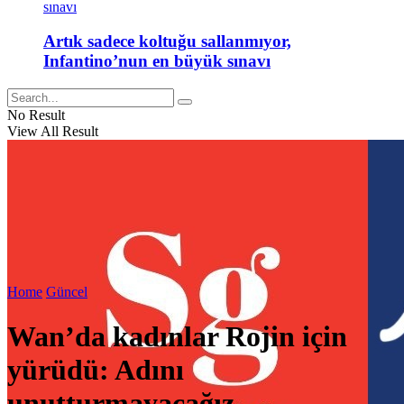
Artık sadece koltuğu sallanmıyor,
Infantino’nun en büyük sınavı
No Result
View All Result
Home
Güncel
Wan’da kadınlar Rojin için
yürüdü: Adını
unutturmayacağız