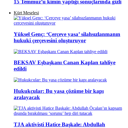
15 Temmuz’u kimin yaptığı sonuçlarında gizli
Kürt Meselesi
Yüksel Genç: ‘Çerçeve yasa’ silahsızlanmanın
hukuki çerçevesini oluşturuyor
BEKSAV Eşbaşkanı Canan Kaplan tahliye
edildi
Hukukçular: Bu yasa çözüme bir kapı
aralayacak
TJA aktivisti Hatice Başkale: Abdullah