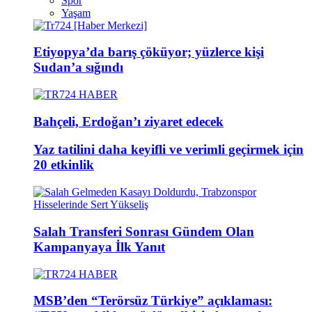
Spor
Yaşam
Etiyopya’da barış çöküyor; yüzlerce kişi
Sudan’a sığındı
Bahçeli, Erdoğan’ı ziyaret edecek
Yaz tatilini daha keyifli ve verimli geçirmek için
20 etkinlik
Salah Transferi Sonrası Gündem Olan
Kampanyaya İlk Yanıt
MSB’den “Terörsüz Türkiye” açıklaması: