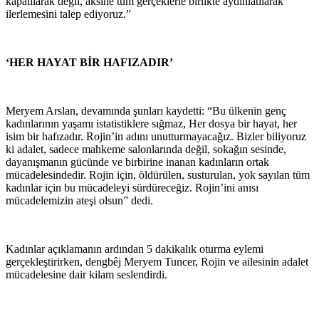
kapatılarak değil, aksine tüm gerçeklerle birlikte aydınlatılarak
ilerlemesini talep ediyoruz.”
‘HER HAYAT BİR HAFIZADIR’
Meryem Arslan, devamında şunları kaydetti: “Bu ülkenin genç
kadınlarının yaşamı istatistiklere sığmaz, Her dosya bir hayat, her
isim bir hafızadır. Rojin’in adını unutturmayacağız. Bizler biliyoruz
ki adalet, sadece mahkeme salonlarında değil, sokağın sesinde,
dayanışmanın gücünde ve birbirine inanan kadınların ortak
mücadelesindedir. Rojin için, öldürülen, susturulan, yok sayılan tüm
kadınlar için bu mücadeleyi sürdüreceğiz. Rojin’ini anısı
mücadelemizin ateşi olsun” dedi.
Kadınlar açıklamanın ardından 5 dakikalık oturma eylemi
gerçekleştirirken, dengbêj Meryem Tuncer, Rojin ve ailesinin adalet
mücadelesine dair kilam seslendirdi.