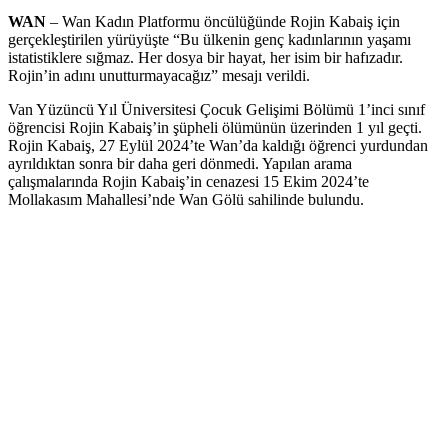
WAN
– Wan Kadın Platformu öncülüğünde Rojin Kabaiş için
gerçekleştirilen yürüyüşte “Bu ülkenin genç kadınlarının yaşamı
istatistiklere sığmaz. Her dosya bir hayat, her isim bir hafızadır.
Rojin’in adını unutturmayacağız” mesajı verildi.
Van Yüzüncü Yıl Üniversitesi Çocuk Gelişimi Bölümü 1’inci sınıf
öğrencisi Rojin Kabaiş’in şüpheli ölümünün üzerinden 1 yıl geçti.
Rojin Kabaiş, 27 Eylül 2024’te Wan’da kaldığı öğrenci yurdundan
ayrıldıktan sonra bir daha geri dönmedi. Yapılan arama
çalışmalarında Rojin Kabaiş’in cenazesi 15 Ekim 2024’te
Mollakasım Mahallesi’nde Wan Gölü sahilinde bulundu.