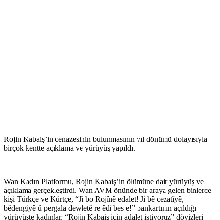
Rojin Kabaiş’in cenazesinin bulunmasının yıl dönümü dolayısıyla
birçok kentte açıklama ve yürüyüş yapıldı.
Wan Kadın Platformu, Rojin Kabaiş’in ölümüne dair yürüyüş ve
açıklama gerçekleştirdi. Wan AVM önünde bir araya gelen binlerce
kişi Türkçe ve Kürtçe, “Ji bo Rojînê edalet! Ji bê cezatîyê,
bêdengiyê û pergala dewletê re êdî bes e!” pankartının açıldığı
yürüyüşte kadınlar, “Rojin Kabaiş için adalet istiyoruz” dövizleri