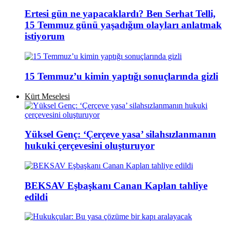
Ertesi gün ne yapacaklardı? Ben Serhat Telli,
15 Temmuz günü yaşadığım olayları anlatmak
istiyorum
15 Temmuz’u kimin yaptığı sonuçlarında gizli
Kürt Meselesi
Yüksel Genç: ‘Çerçeve yasa’ silahsızlanmanın
hukuki çerçevesini oluşturuyor
BEKSAV Eşbaşkanı Canan Kaplan tahliye
edildi