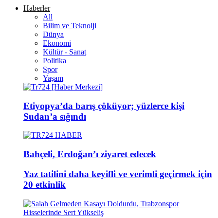
Haberler
All
Bilim ve Teknolji
Dünya
Ekonomi
Kültür - Sanat
Politika
Spor
Yaşam
Etiyopya’da barış çöküyor; yüzlerce kişi
Sudan’a sığındı
Bahçeli, Erdoğan’ı ziyaret edecek
Yaz tatilini daha keyifli ve verimli geçirmek için
20 etkinlik