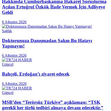
Hakkında Cumhurbaşkanına Hakaret Soruşturma
Açılan Ertuğrul Özkök İfade Vermek İçin Adliyeye
Geldi
6 Ağustos 2026
Sağlık
Doktorunuza Danışmadan Sakın Bu Hatayı
Yapmayın!
6 Ağustos 2026
Güncel
Bahçeli, Erdoğan’ı ziyaret edecek
6 Ağustos 2026
Güncel
MSB’den “Terörsüz Türkiye” açıklaması: “TSK
gerekli her türlü tedbiri almaya devam edecektir.”