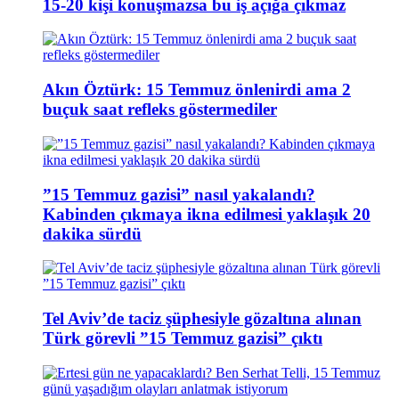
15-20 kişi konuşmazsa bu iş açığa çıkmaz
Akın Öztürk: 15 Temmuz önlenirdi ama 2
buçuk saat refleks göstermediler
”15 Temmuz gazisi” nasıl yakalandı?
Kabinden çıkmaya ikna edilmesi yaklaşık 20
dakika sürdü
Tel Aviv’de taciz şüphesiyle gözaltına alınan
Türk görevli ”15 Temmuz gazisi” çıktı