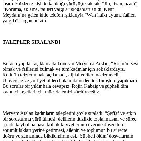
taşıdı. Yüzlerce kişinin katıldığı yürüyüşte sık sık, “Jin, jiyan, azadî”,
“Koruma, aklama, failleri yargıla” sloganları atıldı. Kent
Meydanı’na gelen kitle telefon ışıklarıyla “Wan halkı uyuma failleri
yargıla” sloganları attı.
TALEPLER SIRALANDI
Burada yapılan açıklamada konuşan Meryema Arslan, “Rojin’in sesi
olmak ve faillerini bulmak ve tüm kadınlar için sokaklardayız.
Rojin’in telefonu hala açılamadı, dijital veriler incelenmedi.
Üniversite ve yurt yetkilileri hakkında neden tek bir işlem yapılmadı.
Bu sorular bir yıldır hala cevapsız. Rojin Kabaiş ve şüpheli tüm
kadın cinayetleri için mücadelemizi sürdüreceğiz.
Meryem Arslan kadınların taleplerini şöyle sıraladı: “Şeffaf ve etkin
bir soruşturma yürütülmesi, delillerin titizlikle toplanmasını ve süreç
içinde kaybolmaması, kolluk kuvvetlerinin üzerine düşen tüm
sorumlulukları yerine getirmesi, ailenin ve toplumun bu süreçte
doğru ve zamanında bilgilendirilmesi, ‘Şüpheli ölüm’ dosyalarının