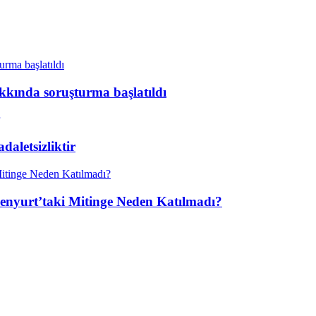
kkında soruşturma başlatıldı
aletsizliktir
enyurt’taki Mitinge Neden Katılmadı?