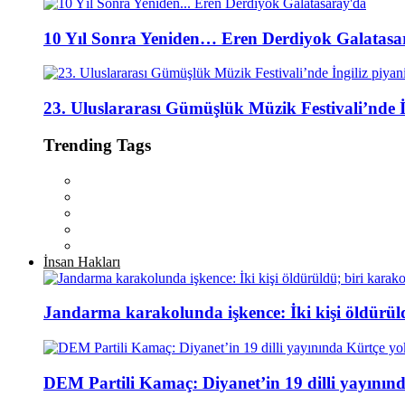
10 Yıl Sonra Yeniden… Eren Derdiyok Galatasa
23. Uluslararası Gümüşlük Müzik Festivali’nde İ
Trending Tags
İnsan Hakları
Jandarma karakolunda işkence: İki kişi öldürül
DEM Partili Kamaç: Diyanet’in 19 dilli yayının