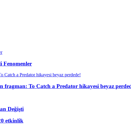
li Fenomenler
zun fragman: To Catch a Predator hikayesi beyaz perde
an Değişti
20 etkinlik