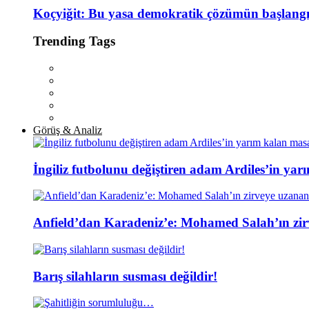
Koçyiğit: Bu yasa demokratik çözümün başlangı
Trending Tags
Görüş & Analiz
İngiliz futbolunu değiştiren adam Ardiles’in yar
Anfield’dan Karadeniz’e: Mohamed Salah’ın zir
Barış silahların susması değildir!