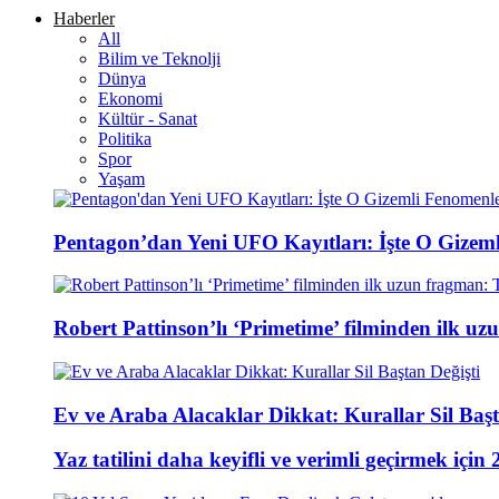
Haberler
All
Bilim ve Teknolji
Dünya
Ekonomi
Kültür - Sanat
Politika
Spor
Yaşam
Pentagon’dan Yeni UFO Kayıtları: İşte O Gizem
Robert Pattinson’lı ‘Primetime’ filminden ilk u
Ev ve Araba Alacaklar Dikkat: Kurallar Sil Başt
Yaz tatilini daha keyifli ve verimli geçirmek için 