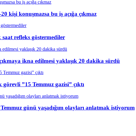
20 kişi konuşmazsa bu iş açığa çıkmaz
aat refleks göstermediler
çıkmaya ikna edilmesi yaklaşık 20 dakika sürdü
k görevli ”15 Temmuz gazisi” çıktı
15 Temmuz günü yaşadığım olayları anlatmak istiyorum