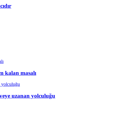
cıdır
ım kalan masalı
veye uzanan yolculuğu