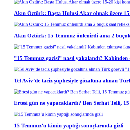
Akın Öztürk: Başta Hulusi Akar olmak üzere 15-
Akın Öztürk: 15 Temmuz önlenirdi ama 2 buçuk s
”15 Temmuz gazisi” nasıl yakalandı? Kabinden 
Tel Aviv’de taciz şüphesiyle gözaltına alınan Tür
Ertesi gün ne yapacaklardı? Ben Serhat Telli, 
15 Temmuz’u kimin yaptığı sonuçlarında gizli