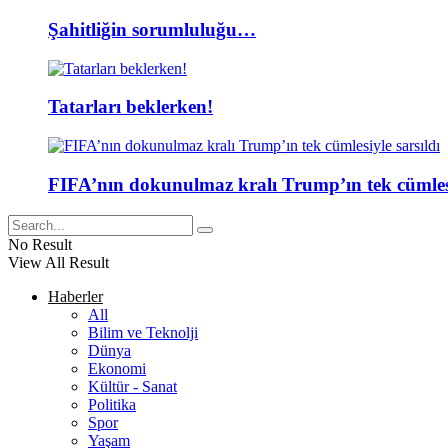
Şahitliğin sorumluluğu…
Tatarları beklerken!
FIFA’nın dokunulmaz kralı Trump’ın tek cümlesi
No Result
View All Result
Haberler
All
Bilim ve Teknolji
Dünya
Ekonomi
Kültür - Sanat
Politika
Spor
Yaşam