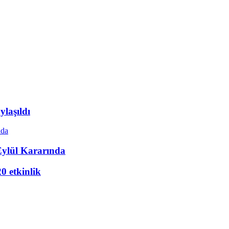
laşıldı
Eylül Kararında
20 etkinlik