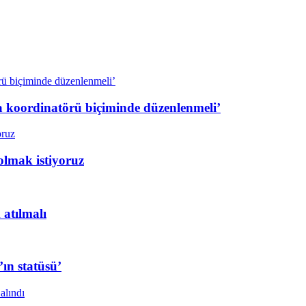
a koordinatörü biçiminde düzenlenmeli’
olmak istiyoruz
 atılmalı
ın statüsü’