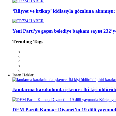
‘Rüşvet ve irtikap’ iddiasıyla gözaltına alınmışt
Yeni Parti’ye geçen belediye başkanı sayısı 232’ye
Trending Tags
İnsan Hakları
Jandarma karakolunda işkence: İki kişi öldürül
DEM Partili Kamaç: Diyanet’in 19 dilli yayının