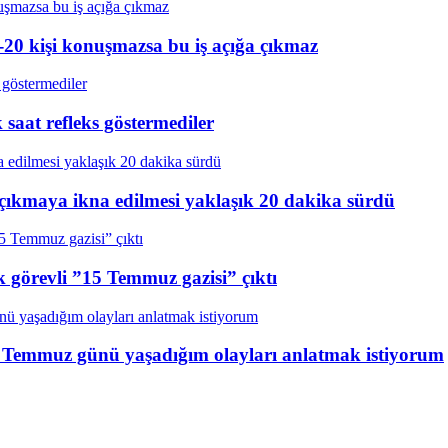
20 kişi konuşmazsa bu iş açığa çıkmaz
aat refleks göstermediler
çıkmaya ikna edilmesi yaklaşık 20 dakika sürdü
k görevli ”15 Temmuz gazisi” çıktı
15 Temmuz günü yaşadığım olayları anlatmak istiyorum