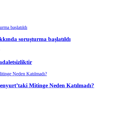
kkında soruşturma başlatıldı
aletsizliktir
enyurt’taki Mitinge Neden Katılmadı?