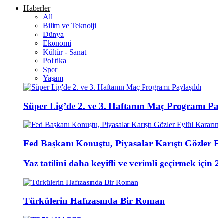
Haberler
All
Bilim ve Teknolji
Dünya
Ekonomi
Kültür - Sanat
Politika
Spor
Yaşam
Süper Lig’de 2. ve 3. Haftanın Maç Programı Pay
Fed Başkanı Konuştu, Piyasalar Karıştı Gözler 
Yaz tatilini daha keyifli ve verimli geçirmek için 
Türkülerin Hafızasında Bir Roman