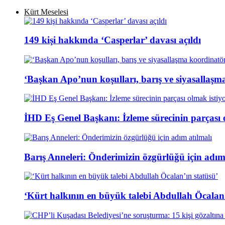
Kürt Meselesi
149 kişi hakkında ‘Casperlar’ davası açıldı
‘Başkan Apo’nun koşulları, barış ve siyasallaşm
İHD Eş Genel Başkanı: İzleme sürecinin parçası 
Barış Anneleri: Önderimizin özgürlüğü için adım
‘Kürt halkının en büyük talebi Abdullah Öcalan’