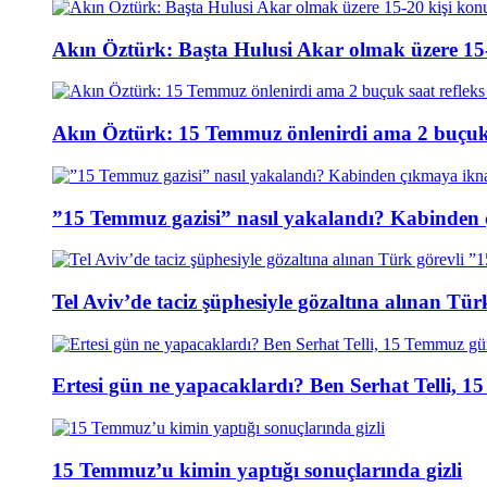
Akın Öztürk: Başta Hulusi Akar olmak üzere 15-
Akın Öztürk: 15 Temmuz önlenirdi ama 2 buçuk s
”15 Temmuz gazisi” nasıl yakalandı? Kabinden 
Tel Aviv’de taciz şüphesiyle gözaltına alınan Tür
Ertesi gün ne yapacaklardı? Ben Serhat Telli, 
15 Temmuz’u kimin yaptığı sonuçlarında gizli