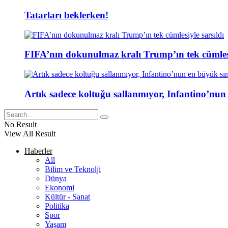
Tatarları beklerken!
FIFA’nın dokunulmaz kralı Trump’ın tek cümlesi
Artık sadece koltuğu sallanmıyor, Infantino’nun
No Result
View All Result
Haberler
All
Bilim ve Teknolji
Dünya
Ekonomi
Kültür - Sanat
Politika
Spor
Yaşam