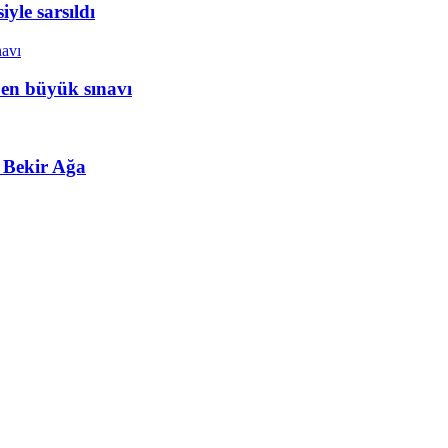
yle sarsıldı
 en büyük sınavı
 Bekir Ağa