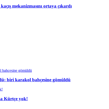
n kaçış mekanizmasını ortaya çıkardı
dü; biri karakol bahçesine gömüldü
da Kürtçe yok!