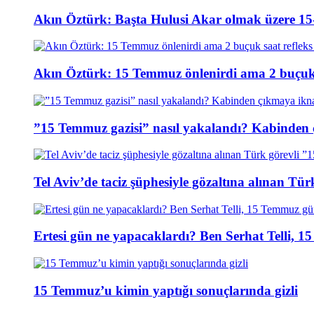
Akın Öztürk: Başta Hulusi Akar olmak üzere 15-
Akın Öztürk: 15 Temmuz önlenirdi ama 2 buçuk s
”15 Temmuz gazisi” nasıl yakalandı? Kabinden 
Tel Aviv’de taciz şüphesiyle gözaltına alınan Tür
Ertesi gün ne yapacaklardı? Ben Serhat Telli, 
15 Temmuz’u kimin yaptığı sonuçlarında gizli