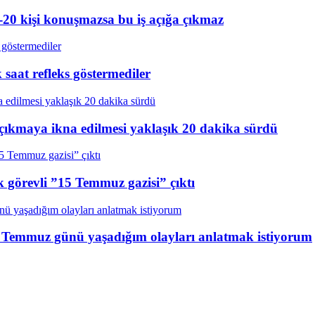
20 kişi konuşmazsa bu iş açığa çıkmaz
aat refleks göstermediler
çıkmaya ikna edilmesi yaklaşık 20 dakika sürdü
k görevli ”15 Temmuz gazisi” çıktı
15 Temmuz günü yaşadığım olayları anlatmak istiyorum