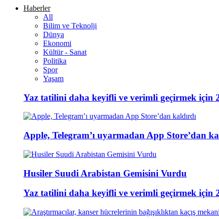
Haberler
All
Bilim ve Teknolji
Dünya
Ekonomi
Kültür - Sanat
Politika
Spor
Yaşam
Yaz tatilini daha keyifli ve verimli geçirmek için 
Apple, Telegram’ı uyarmadan App Store’dan ka
Husiler Suudi Arabistan Gemisini Vurdu
Yaz tatilini daha keyifli ve verimli geçirmek için 