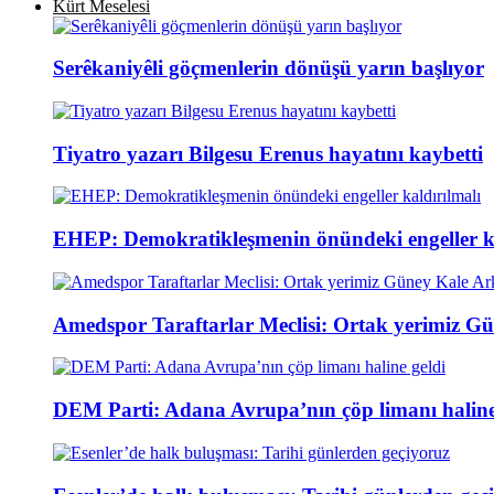
Kürt Meselesi
Serêkaniyêli göçmenlerin dönüşü yarın başlıyor
Tiyatro yazarı Bilgesu Erenus hayatını kaybetti
EHEP: Demokratikleşmenin önündeki engeller ka
Amedspor Taraftarlar Meclisi: Ortak yerimiz Gü
DEM Parti: Adana Avrupa’nın çöp limanı haline