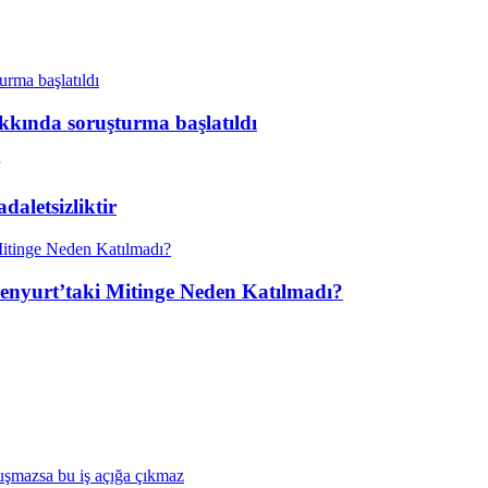
kkında soruşturma başlatıldı
aletsizliktir
enyurt’taki Mitinge Neden Katılmadı?