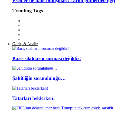
Esenler’de halk buluşması: Tarihi günlerden geç
Trending Tags
Görüş & Analiz
Barış silahların susması değildir!
Şahitliğin sorumluluğu…
Tatarları beklerken!