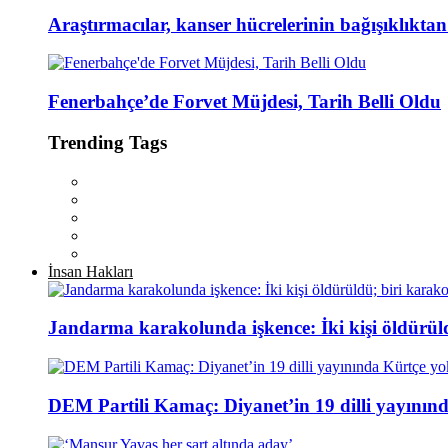
Araştırmacılar, kanser hücrelerinin bağışıklıkta
Fenerbahçe’de Forvet Müjdesi, Tarih Belli Oldu
Trending Tags
İnsan Hakları
Jandarma karakolunda işkence: İki kişi öldürül
DEM Partili Kamaç: Diyanet’in 19 dilli yayının