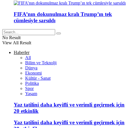
FIFA’nın dokunulmaz kralı Trump’ın tek
cümlesiyle sarsıldı
No Result
View All Result
Haberler
All
Bilim ve Teknolji
Dünya
Ekonomi
Kültür - Sanat
Politika
Spor
Yaşam
Yaz tatilini daha keyifli ve verimli geçirmek için
20 etkinlik
Yaz tatilini daha keyifli ve verimli geçirmek için