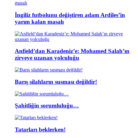
İngiliz futbolunu değiştiren adam Ardiles’in
yarım kalan masalı
Anfield’dan Karadeniz’e: Mohamed Salah’ın
zirveye uzanan yolculuğu
Barış silahların susması değildir!
Şahitliğin sorumluluğu…
Tatarları beklerken!