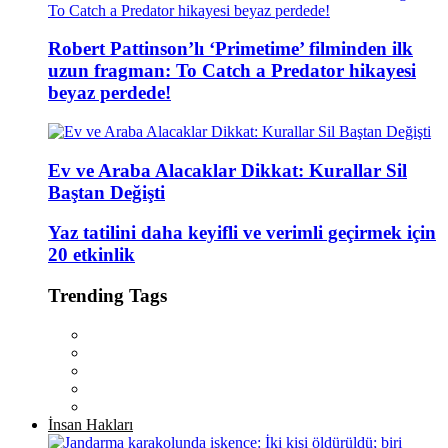
Robert Pattinson’lı ‘Primetime’ filminden ilk
uzun fragman: To Catch a Predator hikayesi
beyaz perdede!
Ev ve Araba Alacaklar Dikkat: Kurallar Sil
Baştan Değişti
Yaz tatilini daha keyifli ve verimli geçirmek için
20 etkinlik
Trending Tags
İnsan Hakları