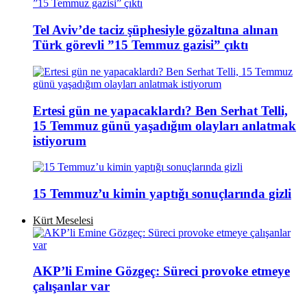
Tel Aviv’de taciz şüphesiyle gözaltına alınan
Türk görevli ”15 Temmuz gazisi” çıktı
Ertesi gün ne yapacaklardı? Ben Serhat Telli,
15 Temmuz günü yaşadığım olayları anlatmak
istiyorum
15 Temmuz’u kimin yaptığı sonuçlarında gizli
Kürt Meselesi
AKP’li Emine Gözgeç: Süreci provoke etmeye
çalışanlar var