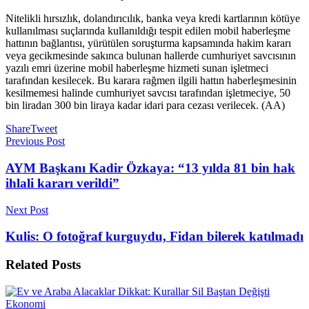
Nitelikli hırsızlık, dolandırıcılık, banka veya kredi kartlarının kötüye
kullanılması suçlarında kullanıldığı tespit edilen mobil haberleşme
hattının bağlantısı, yürütülen soruşturma kapsamında hakim kararı
veya gecikmesinde sakınca bulunan hallerde cumhuriyet savcısının
yazılı emri üzerine mobil haberleşme hizmeti sunan işletmeci
tarafından kesilecek. Bu karara rağmen ilgili hattın haberleşmesinin
kesilmemesi halinde cumhuriyet savcısı tarafından işletmeciye, 50
bin liradan 300 bin liraya kadar idari para cezası verilecek. (AA)
Share
Tweet
Previous Post
AYM Başkanı Kadir Özkaya: “13 yılda 81 bin hak
ihlali kararı verildi”
Next Post
Kulis: O fotoğraf kurguydu, Fidan bilerek katılmadı
Related
Posts
Ekonomi