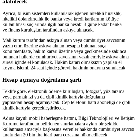
alabilecek
Ayrıca, bilişim sistemleri kullanılarak işlenen nitelikli hırsızlık,
nitelikli dolandırıcılık ile banka veya kredi kartlarının kötüye
kullanılması suçlarında ilgili banka hesabı 3 güne kadar banka
ve finans kuruluşları tarafından askıya alınacak.
Mali kurum tarafından askıya alınan veya cumhuriyet savcısının
yazılı emri üzerine askıya alınan hesapta bulunan suça
konu menfaate, hakim kararı üzerine veya gecikmesinde sakınca
bulunan hallerde cumhuriyet savcısının yazılı emriyle askıya alma
süresi içinde el konulacak. Hakim kararı olmaksızın yapılan el
koyma işlemi, 24 saat içinde görevli hakimin onayına sunulacak.
Hesap açmaya doğrulama şartı
Teklife göre, elektronik ödeme kuruluşları, fotoğraf, yüz tarama
veya parmak izi ya da çipli kimlik kartıyla doğrulama
yapmadan hesap açamayacak. Cep telefonu hattı aboneliği de çipli
kimlik kartıyla gerçekleştirilecek.
Adına kayıtlı mobil haberleşme hattını, Bilgi Teknolojileri ve İletişim
Kurumu tarafından belirlenen sınırlamalara aykırı bir şekilde
kullanması amacıyla başkasına verenler hakkında cumhuriyet savcısı
tarafından 20 bin lira idari para cezasına hükmedilecek.