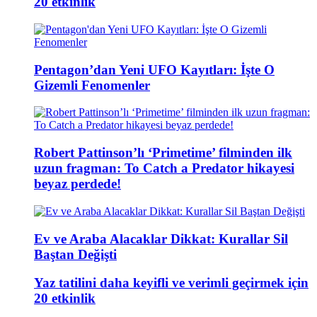
20 etkinlik
Pentagon’dan Yeni UFO Kayıtları: İşte O
Gizemli Fenomenler
Robert Pattinson’lı ‘Primetime’ filminden ilk
uzun fragman: To Catch a Predator hikayesi
beyaz perdede!
Ev ve Araba Alacaklar Dikkat: Kurallar Sil
Baştan Değişti
Yaz tatilini daha keyifli ve verimli geçirmek için
20 etkinlik