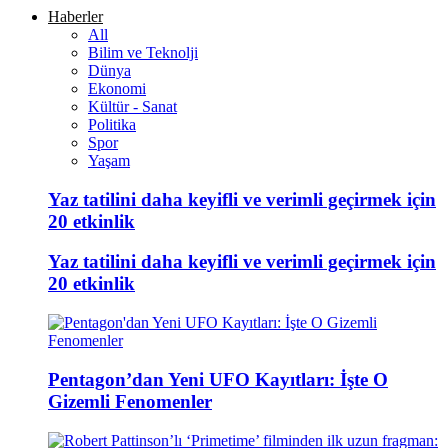
Haberler
All
Bilim ve Teknolji
Dünya
Ekonomi
Kültür - Sanat
Politika
Spor
Yaşam
Yaz tatilini daha keyifli ve verimli geçirmek için
20 etkinlik
Yaz tatilini daha keyifli ve verimli geçirmek için
20 etkinlik
Pentagon’dan Yeni UFO Kayıtları: İşte O
Gizemli Fenomenler