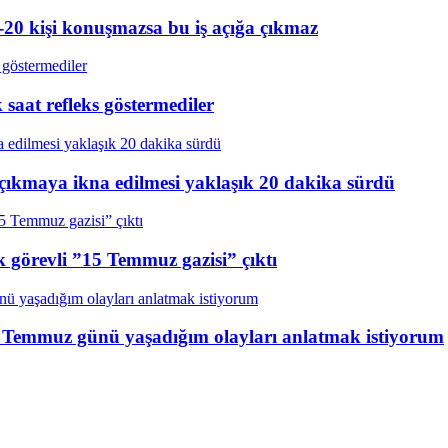
20 kişi konuşmazsa bu iş açığa çıkmaz
aat refleks göstermediler
çıkmaya ikna edilmesi yaklaşık 20 dakika sürdü
k görevli ”15 Temmuz gazisi” çıktı
15 Temmuz günü yaşadığım olayları anlatmak istiyorum