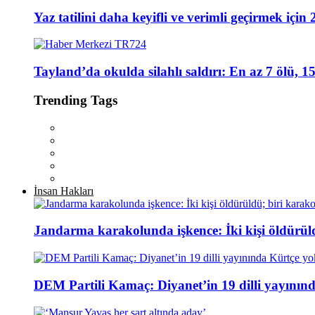
Yaz tatilini daha keyifli ve verimli geçirmek için 
Tayland’da okulda silahlı saldırı: En az 7 ölü, 15
Trending Tags
İnsan Hakları
Jandarma karakolunda işkence: İki kişi öldürül
DEM Partili Kamaç: Diyanet’in 19 dilli yayının