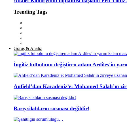
Adalet Komisyonu toplantısı başladı: Feti Yıldı
Trending Tags
Görüş & Analiz
İngiliz futbolunu değiştiren adam Ardiles’in yar
Anfield’dan Karadeniz’e: Mohamed Salah’ın zir
Barış silahların susması değildir!