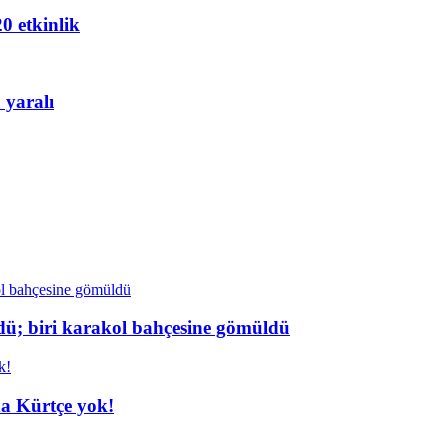
20 etkinlik
 yaralı
dü; biri karakol bahçesine gömüldü
da Kürtçe yok!