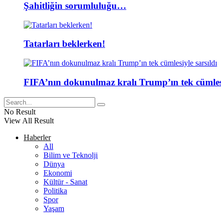
Şahitliğin sorumluluğu…
Tatarları beklerken!
FIFA’nın dokunulmaz kralı Trump’ın tek cümlesi
No Result
View All Result
Haberler
All
Bilim ve Teknolji
Dünya
Ekonomi
Kültür - Sanat
Politika
Spor
Yaşam