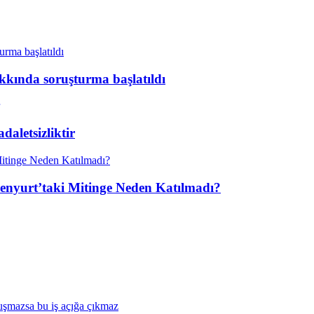
kkında soruşturma başlatıldı
aletsizliktir
enyurt’taki Mitinge Neden Katılmadı?