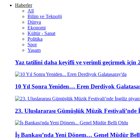
Haberler
All
Bilim ve Teknolji
Dünya
Ekonomi
Kültür - Sanat
Politika
Spor
Yaşam
Yaz tatilini daha keyifli ve verimli geçirmek için 
10 Yıl Sonra Yeniden… Eren Derdiyok Galatasa
23. Uluslararası Gümüşlük Müzik Festivali’nde İ
İş Bankası’nda Yeni Dönem… Genel Müdür Bell