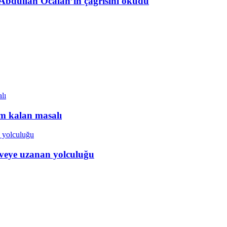
z Abdullah Öcalan’ın çağrısını okudu
ım kalan masalı
veye uzanan yolculuğu