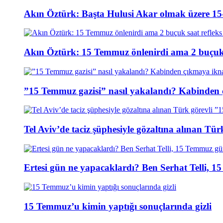
Akın Öztürk: Başta Hulusi Akar olmak üzere 15-
Akın Öztürk: 15 Temmuz önlenirdi ama 2 buçuk s
”15 Temmuz gazisi” nasıl yakalandı? Kabinden 
Tel Aviv’de taciz şüphesiyle gözaltına alınan Tür
Ertesi gün ne yapacaklardı? Ben Serhat Telli, 
15 Temmuz’u kimin yaptığı sonuçlarında gizli