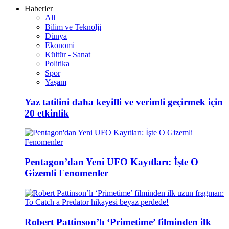
Haberler
All
Bilim ve Teknolji
Dünya
Ekonomi
Kültür - Sanat
Politika
Spor
Yaşam
Yaz tatilini daha keyifli ve verimli geçirmek için
20 etkinlik
Pentagon’dan Yeni UFO Kayıtları: İşte O
Gizemli Fenomenler
Robert Pattinson’lı ‘Primetime’ filminden ilk