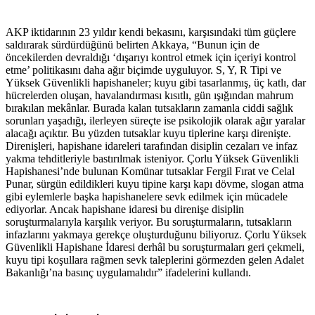
AKP iktidarının 23 yıldır kendi bekasını, karşısındaki tüm güçlere
saldırarak sürdürdüğünü belirten Akkaya, “Bunun için de
öncekilerden devraldığı ‘dışarıyı kontrol etmek için içeriyi kontrol
etme’ politikasını daha ağır biçimde uyguluyor. S, Y, R Tipi ve
Yüksek Güvenlikli hapishaneler; kuyu gibi tasarlanmış, üç katlı, dar
hücrelerden oluşan, havalandırması kısıtlı, gün ışığından mahrum
bırakılan mekânlar. Burada kalan tutsakların zamanla ciddi sağlık
sorunları yaşadığı, ilerleyen süreçte ise psikolojik olarak ağır yaralar
alacağı açıktır. Bu yüzden tutsaklar kuyu tiplerine karşı direnişte.
Direnişleri, hapishane idareleri tarafından disiplin cezaları ve infaz
yakma tehditleriyle bastırılmak isteniyor. Çorlu Yüksek Güvenlikli
Hapishanesi’nde bulunan Komünar tutsaklar Fergil Fırat ve Celal
Punar, sürgün edildikleri kuyu tipine karşı kapı dövme, slogan atma
gibi eylemlerle başka hapishanelere sevk edilmek için mücadele
ediyorlar. Ancak hapishane idaresi bu direnişe disiplin
soruşturmalarıyla karşılık veriyor. Bu soruşturmaların, tutsakların
infazlarını yakmaya gerekçe oluşturduğunu biliyoruz. Çorlu Yüksek
Güvenlikli Hapishane İdaresi derhâl bu soruşturmaları geri çekmeli,
kuyu tipi koşullara rağmen sevk taleplerini görmezden gelen Adalet
Bakanlığı’na basınç uygulamalıdır” ifadelerini kullandı.