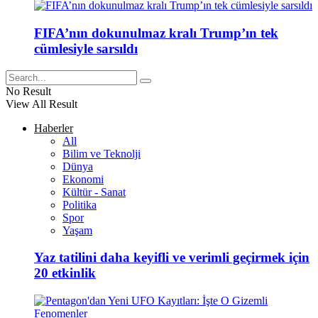
FIFA’nın dokunulmaz kralı Trump’ın tek
cümlesiyle sarsıldı
No Result
View All Result
Haberler
All
Bilim ve Teknolji
Dünya
Ekonomi
Kültür - Sanat
Politika
Spor
Yaşam
Yaz tatilini daha keyifli ve verimli geçirmek için
20 etkinlik