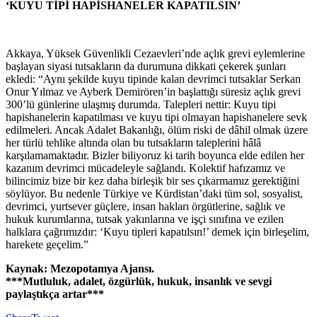
‘KUYU TİPİ HAPİSHANELER KAPATILSIN’
Akkaya, Yüksek Güvenlikli Cezaevleri’nde açlık grevi eylemlerine
başlayan siyasi tutsakların da durumuna dikkati çekerek şunları
ekledi: “Aynı şekilde kuyu tipinde kalan devrimci tutsaklar Serkan
Onur Yılmaz ve Ayberk Demirören’in başlattığı süresiz açlık grevi
300’lü günlerine ulaşmış durumda. Talepleri nettir: Kuyu tipi
hapishanelerin kapatılması ve kuyu tipi olmayan hapishanelere sevk
edilmeleri. Ancak Adalet Bakanlığı, ölüm riski de dâhil olmak üzere
her türlü tehlike altında olan bu tutsakların taleplerini hâlâ
karşılamamaktadır. Bizler biliyoruz ki tarih boyunca elde edilen her
kazanım devrimci mücadeleyle sağlandı. Kolektif hafızamız ve
bilincimiz bize bir kez daha birleşik bir ses çıkarmamız gerektiğini
söylüyor. Bu nedenle Türkiye ve Kürdistan’daki tüm sol, sosyalist,
devrimci, yurtsever güçlere, insan hakları örgütlerine, sağlık ve
hukuk kurumlarına, tutsak yakınlarına ve işçi sınıfına ve ezilen
halklara çağrımızdır: ‘Kuyu tipleri kapatılsın!’ demek için birleşelim,
harekete geçelim.”
Kaynak: Mezopotamya Ajansı.
***Mutluluk, adalet, özgürlük, hukuk, insanlık ve sevgi
paylaştıkça artar***