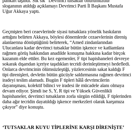
pankart taşındı. Sık sık “Devrimci tutsaklar onurumuzdur”
sloganının atıldığı açıklamayı Devrimci Parti İl Başkanı Mustafa
Uğur Akkaya yaptı.
Geçmişten beri ceaevlerinde siyasi tutsaklara yönelik baskıların
arttığını belirten Akkaya, böylesi dönemlerde cezaevlerinin direniş
alanlaerına dönüştüğünü belirterek, “Amed zindanlarından
Ulucanlara kadar devrimci tutsaklar bütün işkence ve katliamlara
rağmen görüş hakkından anadilde konuşma hakkına kadar birçok
kazanım elde ettiler. Bu kez egemenler, F tipi hapishaneleri devreye
sokarak dışarıdan içeriye taşıdıkları tecridi derinleştirmeyi hedefledi.
Onlarca devrimcinin ölümsüzleştiği, yüzlercesinin sakat kaldığı F
tipi direnişleri, devletin bütün gücüyle saldırmasına rağmen devrimci
iradeyi teslim alamadı. Bugün F tipleri hâlâ devrimcilerin
dayanışması, kolektif bilinci ve iradesi ile mücadele alanı olmaya
devam ediyor. Şimdi ise S, Y, R tipi ve Yüksek Güvenlikli
hapishaneler, devrimci tutsakların zorla sürgün edildiği, F tiplerinden
daha ağır tecridin dayatıldığı işkence merkezleri olarak karşımıza
çıkıyor” diye konuştu.
‘TUTSAKLAR KUYU TİPLERİNE KARŞI DİRENİŞTE’