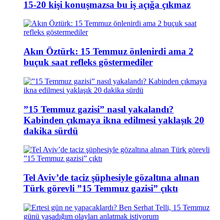
15-20 kişi konuşmazsa bu iş açığa çıkmaz
Akın Öztürk: 15 Temmuz önlenirdi ama 2
buçuk saat refleks göstermediler
”15 Temmuz gazisi” nasıl yakalandı?
Kabinden çıkmaya ikna edilmesi yaklaşık 20
dakika sürdü
Tel Aviv’de taciz şüphesiyle gözaltına alınan
Türk görevli ”15 Temmuz gazisi” çıktı