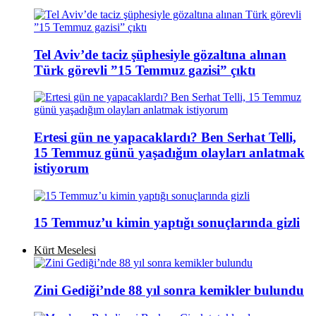
Tel Aviv’de taciz şüphesiyle gözaltına alınan
Türk görevli ”15 Temmuz gazisi” çıktı
Ertesi gün ne yapacaklardı? Ben Serhat Telli,
15 Temmuz günü yaşadığım olayları anlatmak
istiyorum
15 Temmuz’u kimin yaptığı sonuçlarında gizli
Kürt Meselesi
Zini Gediği’nde 88 yıl sonra kemikler bulundu