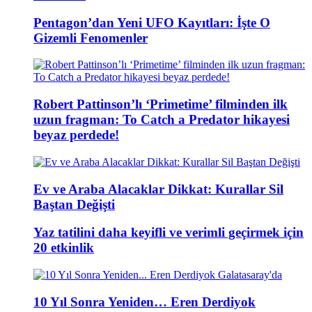
Pentagon’dan Yeni UFO Kayıtları: İşte O
Gizemli Fenomenler
Robert Pattinson’lı ‘Primetime’ filminden ilk
uzun fragman: To Catch a Predator hikayesi
beyaz perdede!
Ev ve Araba Alacaklar Dikkat: Kurallar Sil
Baştan Değişti
Yaz tatilini daha keyifli ve verimli geçirmek için
20 etkinlik
10 Yıl Sonra Yeniden… Eren Derdiyok