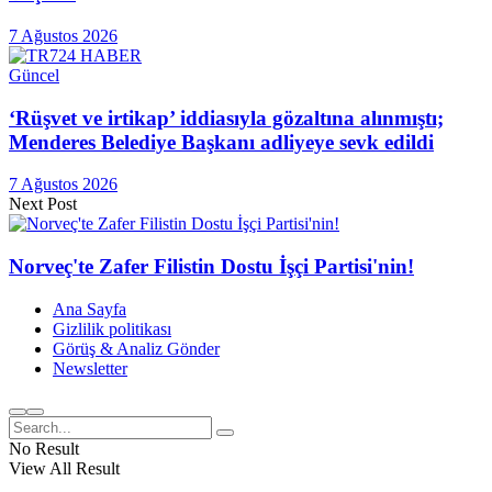
7 Ağustos 2026
Güncel
‘Rüşvet ve irtikap’ iddiasıyla gözaltına alınmıştı;
Menderes Belediye Başkanı adliyeye sevk edildi
7 Ağustos 2026
Next Post
Norveç'te Zafer Filistin Dostu İşçi Partisi'nin!
Ana Sayfa
Gizlilik politikası
Görüş & Analiz Gönder
Newsletter
No Result
View All Result