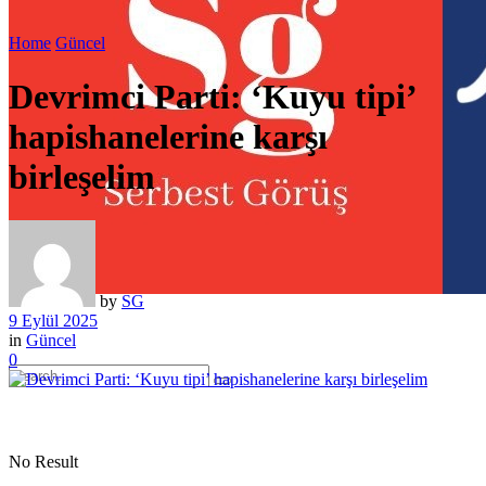
Home
Güncel
Devrimci Parti: ‘Kuyu tipi’
hapishanelerine karşı
birleşelim
by
SG
9 Eylül 2025
in
Güncel
0
No Result