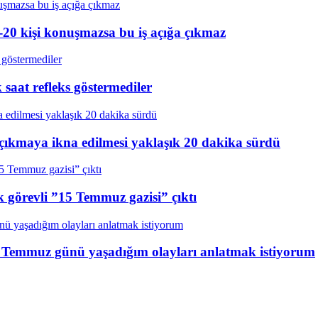
20 kişi konuşmazsa bu iş açığa çıkmaz
aat refleks göstermediler
çıkmaya ikna edilmesi yaklaşık 20 dakika sürdü
k görevli ”15 Temmuz gazisi” çıktı
15 Temmuz günü yaşadığım olayları anlatmak istiyorum