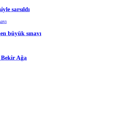
yle sarsıldı
 en büyük sınavı
 Bekir Ağa