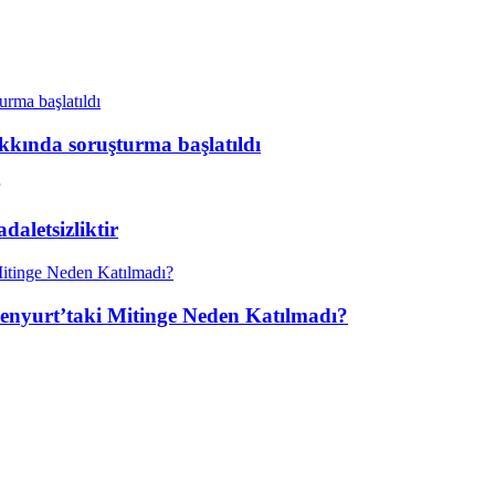
kkında soruşturma başlatıldı
aletsizliktir
enyurt’taki Mitinge Neden Katılmadı?