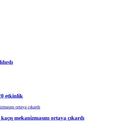
ldırdı
20 etkinlik
n kaçış mekanizmasını ortaya çıkardı