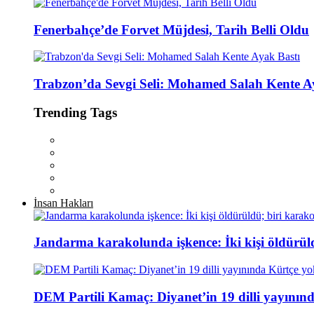
Fenerbahçe’de Forvet Müjdesi, Tarih Belli Oldu
Trabzon’da Sevgi Seli: Mohamed Salah Kente A
Trending Tags
İnsan Hakları
Jandarma karakolunda işkence: İki kişi öldürül
DEM Partili Kamaç: Diyanet’in 19 dilli yayının