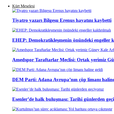
Kürt Meselesi
Tiyatro yazarı Bilgesu Erenus hayatını kaybetti
EHEP: Demokratikleşmenin önündeki engeller ka
Amedspor Taraftarlar Meclisi: Ortak yerimiz Gü
DEM Parti: Adana Avrupa’nın çöp limanı haline
Esenler’de halk buluşması: Tarihi günlerden geç