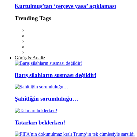
Kurtulmuş’tan ‘çerçeve yasa’ açıklaması
Trending Tags
Görüş & Analiz
Barış silahların susması değildir!
Şahitliğin sorumluluğu…
Tatarları beklerken!