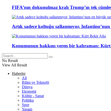
FIFA’nın dokunulmaz kralı Trump’ın tek cümlesi
Artık sadece koltuğu sallanmıyor, Infantino’nun
Konumunun hakkını veren bir kahraman: Kürt
No Result
View All Result
Haberler
All
Bilim ve Teknolji
Dünya
Ekonomi
Kültür - Sanat
Politika
Spor
Yaşam