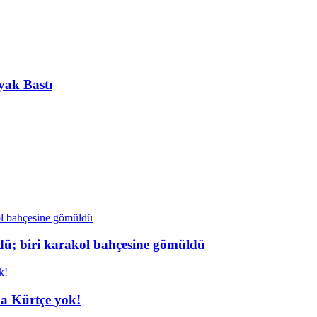
yak Bastı
dü; biri karakol bahçesine gömüldü
da Kürtçe yok!