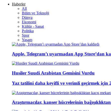
Haberler
All
Bilim ve Teknolji
Dünya
Ekonomi
Kültür - Sanat
Politika
Spor
Yaşam
Apple, Telegram’ı uyarmadan App Store’dan ka
Husiler Suudi Arabistan Gemisini Vurdu
Yaz tatilini daha keyifli ve verimli geçirmek için 
Araştırmacılar, kanser hücrelerinin bağışıklıkta