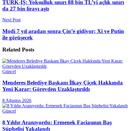
TÜRK-İŞ: Yoksulluk sınırı 88 bin TL’yi açlık sınırı
da 27 bin lirayı aştı
Next Post
Modi 7 yıl aradan sonra Çin’e gidiyor; Xi ve Putin
ile görüşecek
Related
Posts
Güncel
Menderes Belediye Başkanı İlkay Çiçek Hakkında
Yeni Karar: Görevden Uzaklaştırıldı
8 Ağustos 2026
Güncel
8 Yıldır Aranıyordu: Ermenek Faciasının Baş
Şüphelisi Yakalandı