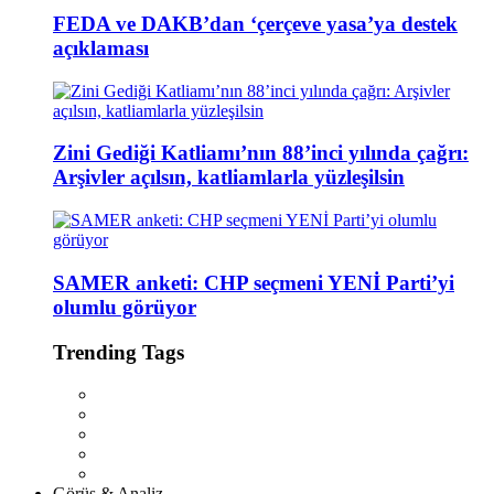
FEDA ve DAKB’dan ‘çerçeve yasa’ya destek
açıklaması
Zini Gediği Katliamı’nın 88’inci yılında çağrı:
Arşivler açılsın, katliamlarla yüzleşilsin
SAMER anketi: CHP seçmeni YENİ Parti’yi
olumlu görüyor
Trending Tags
Görüş & Analiz