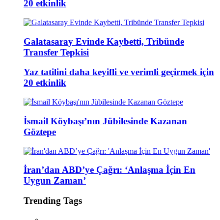
20 etkinlik
Galatasaray Evinde Kaybetti, Tribünde
Transfer Tepkisi
Yaz tatilini daha keyifli ve verimli geçirmek için
20 etkinlik
İsmail Köybaşı’nın Jübilesinde Kazanan
Göztepe
İran’dan ABD’ye Çağrı: ‘Anlaşma İçin En
Uygun Zaman’
Trending Tags