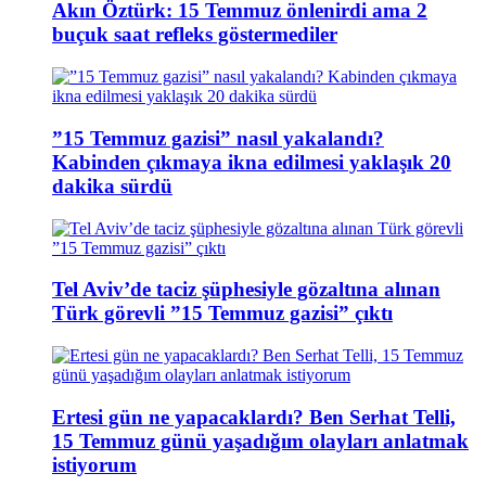
Akın Öztürk: 15 Temmuz önlenirdi ama 2
buçuk saat refleks göstermediler
”15 Temmuz gazisi” nasıl yakalandı?
Kabinden çıkmaya ikna edilmesi yaklaşık 20
dakika sürdü
Tel Aviv’de taciz şüphesiyle gözaltına alınan
Türk görevli ”15 Temmuz gazisi” çıktı
Ertesi gün ne yapacaklardı? Ben Serhat Telli,
15 Temmuz günü yaşadığım olayları anlatmak
istiyorum