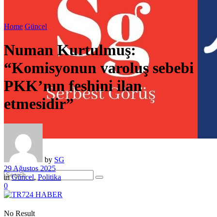
Home
Güncel
Numan Kurtulmuş:
“Komisyonun varoluş sebebi
PKK’nın feshini ilan
etmesidir”
by
SG
29 Ağustos 2025
in
Güncel
,
Politika
0
No Result