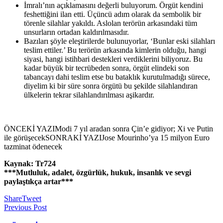
İmralı’nın açıklamasını değerli buluyorum. Örgüt kendini
feshettiğini ilan etti. Üçüncü adım olarak da sembolik bir
törenle silahlar yakıldı. Aslolan terörün arkasındaki tüm
unsurların ortadan kaldırılmasıdır.
Bazıları şöyle eleştirilerde bulunuyorlar, ‘Bunlar eski silahları
teslim ettiler.’ Bu terörün arkasında kimlerin olduğu, hangi
siyasi, hangi istihbari destekleri verdiklerini biliyoruz. Bu
kadar büyük bir tecrübeden sonra, örgüt elindeki son
tabancayı dahi teslim etse bu bataklık kurutulmadığı sürece,
diyelim ki bir süre sonra örgütü bu şekilde silahlandıran
ülkelerin tekrar silahlandırılması aşikardır.
ÖNCEKİ YAZIModi 7 yıl aradan sonra Çin’e gidiyor; Xi ve Putin
ile görüşecekSONRAKİ YAZIJose Mourinho’ya 15 milyon Euro
tazminat ödenecek
Kaynak: Tr724
***Mutluluk, adalet, özgürlük, hukuk, insanlık ve sevgi
paylaştıkça artar***
Share
Tweet
Previous Post