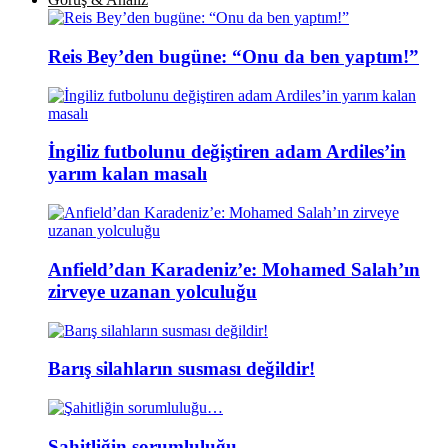
Reis Bey’den bugüne: “Onu da ben yaptım!”
İngiliz futbolunu değiştiren adam Ardiles’in
yarım kalan masalı
Anfield’dan Karadeniz’e: Mohamed Salah’ın
zirveye uzanan yolculuğu
Barış silahların susması değildir!
Şahitliğin sorumluluğu…