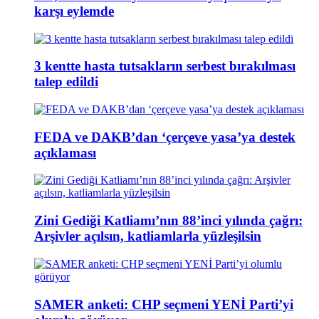
karşı eylemde
3 kentte hasta tutsakların serbest bırakılması
talep edildi
FEDA ve DAKB’dan ‘çerçeve yasa’ya destek
açıklaması
Zini Gediği Katliamı’nın 88’inci yılında çağrı:
Arşivler açılsın, katliamlarla yüzleşilsin
SAMER anketi: CHP seçmeni YENİ Parti’yi