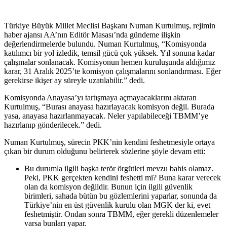
Türkiye Büyük Millet Meclisi Başkanı Numan Kurtulmuş, rejimin
haber ajansı AA’nın Editör Masası’nda gündeme ilişkin
değerlendirmelerde bulundu. Numan Kurtulmuş, “Komisyonda
katılımcı bir yol izledik, temsil gücü çok yüksek. Yıl sonuna kadar
çalışmalar sonlanacak. Komisyonun hemen kuruluşunda aldığımız
karar, 31 Aralık 2025’te komisyon çalışmalarını sonlandırması. Eğer
gerekirse ikişer ay süreyle uzatılabilir.” dedi.
Komisyonda Anayasa’yı tartışmaya açmayacaklarını aktaran
Kurtulmuş, “Burası anayasa hazırlayacak komisyon değil. Burada
yasa, anayasa hazırlanmayacak. Neler yapılabileceği TBMM’ye
hazırlanıp gönderilecek.” dedi.
Numan Kurtulmuş, sürecin PKK’nin kendini feshetmesiyle ortaya
çıkan bir durum olduğunu belirterek sözlerine şöyle devam etti:
Bu durumla ilgili başka terör örgütleri mevzu bahis olamaz.
Peki, PKK gerçekten kendini feshetti mi? Buna karar verecek
olan da komisyon değildir. Bunun için ilgili güvenlik
birimleri, sahada bütün bu gözlemlerini yaparlar, sonunda da
Türkiye’nin en üst güvenlik kurulu olan MGK der ki, evet
feshetmiştir. Ondan sonra TBMM, eğer gerekli düzenlemeler
varsa bunları yapar.