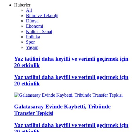
Haberler
All
Bilim ve Teknolji
Dünya
Ekonomi
Kültür - Sanat
Politika
Spor
Yaşam
Yaz tatilini daha keyifli ve verimli geçirmek için
20 etkinlik
Yaz tatilini daha keyifli ve verimli geçirmek için
20 etkinlik
Galatasaray Evinde Kaybetti, Tribünde
Transfer Tepkisi
Yaz tatilini daha keyifli ve verimli geçirmek için
20 etkinlik