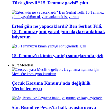
Türk görevli ”15 Temmuz gazisi” çıktı
Ertesi gün ne yapacaklardı? Ben Serhat Telli,
15 Temmuz günü yaşadığım olayları anlatmak
istiyorum
15 Temmuz’u kimin yaptığı sonuçlarında gizli
Kürt Meselesi
Çocuk Koruma Kanunu’nda değişiklik
Meclis’ten geçti
Sûr, Bismil ve Peyas’ta halk uyuşturucuya