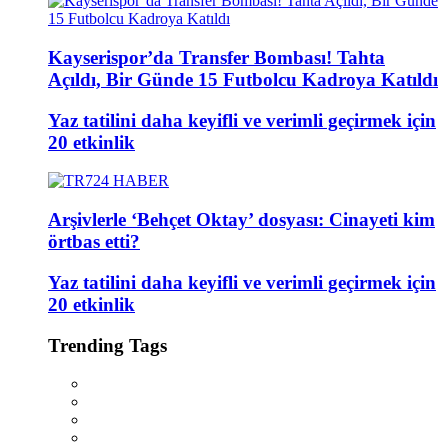
Kayserispor’da Transfer Bombası! Tahta
Açıldı, Bir Günde 15 Futbolcu Kadroya Katıldı
Yaz tatilini daha keyifli ve verimli geçirmek için
20 etkinlik
Arşivlerle ‘Behçet Oktay’ dosyası: Cinayeti kim
örtbas etti?
Yaz tatilini daha keyifli ve verimli geçirmek için
20 etkinlik
Trending Tags