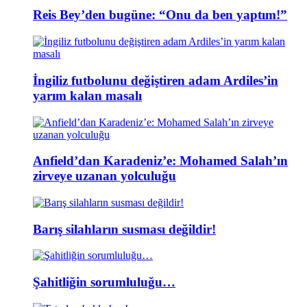
Reis Bey’den bugüne: “Onu da ben yaptım!”
İngiliz futbolunu değiştiren adam Ardiles’in
yarım kalan masalı
Anfield’dan Karadeniz’e: Mohamed Salah’ın
zirveye uzanan yolculuğu
Barış silahların susması değildir!
Şahitliğin sorumluluğu…