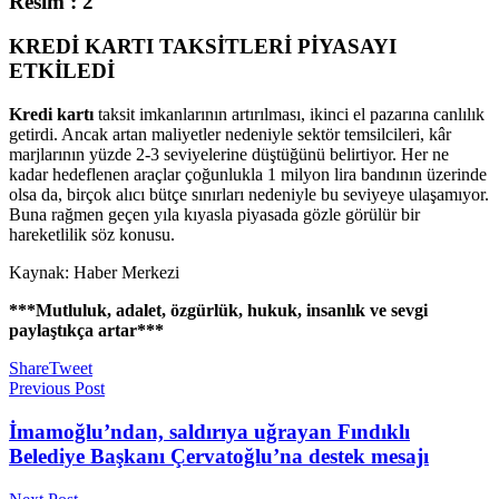
KREDİ KARTI TAKSİTLERİ PİYASAYI
ETKİLEDİ
Kredi kartı
taksit imkanlarının artırılması, ikinci el pazarına canlılık
getirdi. Ancak artan maliyetler nedeniyle sektör temsilcileri, kâr
marjlarının yüzde 2-3 seviyelerine düştüğünü belirtiyor. Her ne
kadar hedeflenen araçlar çoğunlukla 1 milyon lira bandının üzerinde
olsa da, birçok alıcı bütçe sınırları nedeniyle bu seviyeye ulaşamıyor.
Buna rağmen geçen yıla kıyasla piyasada gözle görülür bir
hareketlilik söz konusu.
Kaynak: Haber Merkezi
***Mutluluk, adalet, özgürlük, hukuk, insanlık ve sevgi
paylaştıkça artar***
Share
Tweet
Previous Post
İmamoğlu’ndan, saldırıya uğrayan Fındıklı
Belediye Başkanı Çervatoğlu’na destek mesajı