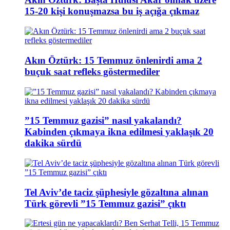
15-20 kişi konuşmazsa bu iş açığa çıkmaz
Akın Öztürk: 15 Temmuz önlenirdi ama 2
buçuk saat refleks göstermediler
”15 Temmuz gazisi” nasıl yakalandı?
Kabinden çıkmaya ikna edilmesi yaklaşık 20
dakika sürdü
Tel Aviv’de taciz şüphesiyle gözaltına alınan
Türk görevli ”15 Temmuz gazisi” çıktı