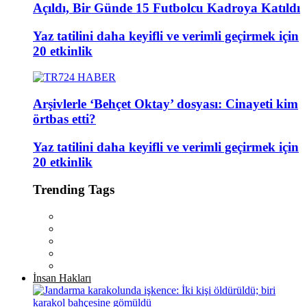
Açıldı, Bir Günde 15 Futbolcu Kadroya Katıldı
Yaz tatilini daha keyifli ve verimli geçirmek için
20 etkinlik
Arşivlerle ‘Behçet Oktay’ dosyası: Cinayeti kim
örtbas etti?
Yaz tatilini daha keyifli ve verimli geçirmek için
20 etkinlik
Trending Tags
İnsan Hakları