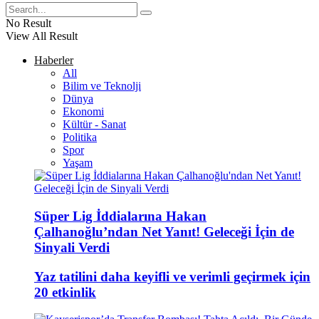
No Result
View All Result
Haberler
All
Bilim ve Teknolji
Dünya
Ekonomi
Kültür - Sanat
Politika
Spor
Yaşam
Süper Lig İddialarına Hakan
Çalhanoğlu’ndan Net Yanıt! Geleceği İçin de
Sinyali Verdi
Yaz tatilini daha keyifli ve verimli geçirmek için
20 etkinlik