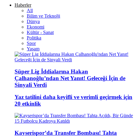
Haberler
All
Bilim ve Teknolji
Dünya
Ekonomi
Kültür - Sanat
Politika
Spor
Yaşam
Süper Lig İddialarına Hakan
Çalhanoğlu’ndan Net Yanıt! Geleceği İçin de
Sinyali Verdi
Yaz tatilini daha keyifli ve verimli geçirmek için
20 etkinlik
Kayserispor’da Transfer Bombası! Tahta