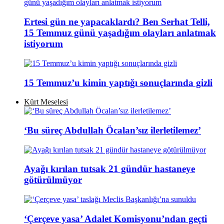
Ertesi gün ne yapacaklardı? Ben Serhat Telli,
15 Temmuz günü yaşadığım olayları anlatmak
istiyorum
15 Temmuz’u kimin yaptığı sonuçlarında gizli
Kürt Meselesi
‘Bu süreç Abdullah Öcalan’sız ilerletilemez’
Ayağı kırılan tutsak 21 gündür hastaneye
götürülmüyor
‘Çerçeve yasa’ Adalet Komisyonu’ndan geçti