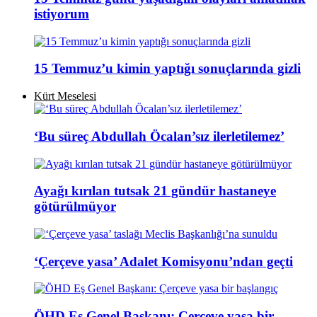
istiyorum
15 Temmuz’u kimin yaptığı sonuçlarında gizli
Kürt Meselesi
‘Bu süreç Abdullah Öcalan’sız ilerletilemez’
Ayağı kırılan tutsak 21 gündür hastaneye
götürülmüyor
‘Çerçeve yasa’ Adalet Komisyonu’ndan geçti
ÖHD Eş Genel Başkanı: Çerçeve yasa bir