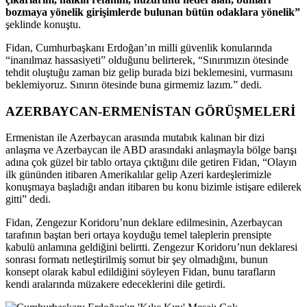
bozmaya yönelik girişimlerde bulunan bütün odaklara yönelik”
şeklinde konuştu.
Fidan, Cumhurbaşkanı Erdoğan’ın milli güvenlik konularında
“inanılmaz hassasiyeti” olduğunu belirterek, “Sınırımızın ötesinde
tehdit oluştuğu zaman biz gelip burada bizi beklemesini, vurmasını
beklemiyoruz. Sınırın ötesinde buna girmemiz lazım.” dedi.
AZERBAYCAN-ERMENİSTAN GÖRÜŞMELERİ
Ermenistan ile Azerbaycan arasında mutabık kalınan bir dizi
anlaşma ve Azerbaycan ile ABD arasındaki anlaşmayla bölge barışı
adına çok güzel bir tablo ortaya çıktığını dile getiren Fidan, “Olayın
ilk gününden itibaren Amerikalılar gelip Azeri kardeşlerimizle
konuşmaya başladığı andan itibaren bu konu bizimle istişare edilerek
gitti” dedi.
Fidan, Zengezur Koridoru’nun deklare edilmesinin, Azerbaycan
tarafının baştan beri ortaya koyduğu temel taleplerin prensipte
kabulü anlamına geldiğini belirtti. Zengezur Koridoru’nun deklaresi
sonrası formatı netleştirilmiş somut bir şey olmadığını, bunun
konsept olarak kabul edildiğini söyleyen Fidan, bunu tarafların
kendi aralarında müzakere edeceklerini dile getirdi.