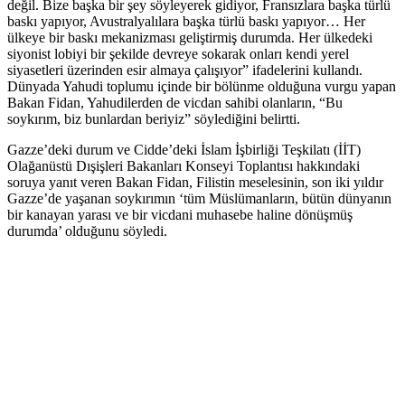
değil. Bize başka bir şey söyleyerek gidiyor, Fransızlara başka türlü
baskı yapıyor, Avustralyalılara başka türlü baskı yapıyor… Her
ülkeye bir baskı mekanizması geliştirmiş durumda. Her ülkedeki
siyonist lobiyi bir şekilde devreye sokarak onları kendi yerel
siyasetleri üzerinden esir almaya çalışıyor” ifadelerini kullandı.
Dünyada Yahudi toplumu içinde bir bölünme olduğuna vurgu yapan
Bakan Fidan, Yahudilerden de vicdan sahibi olanların, “Bu
soykırım, biz bunlardan beriyiz” söylediğini belirtti.
Gazze’deki durum ve Cidde’deki İslam İşbirliği Teşkilatı (İİT)
Olağanüstü Dışişleri Bakanları Konseyi Toplantısı hakkındaki
soruya yanıt veren Bakan Fidan, Filistin meselesinin, son iki yıldır
Gazze’de yaşanan soykırımın ‘tüm Müslümanların, bütün dünyanın
bir kanayan yarası ve bir vicdani muhasebe haline dönüşmüş
durumda’ olduğunu söyledi.