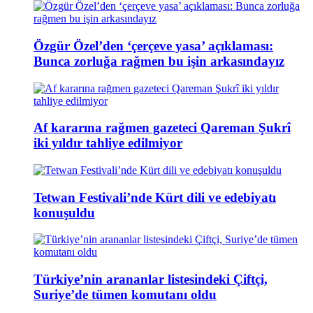
Özgür Özel’den ‘çerçeve yasa’ açıklaması:
Bunca zorluğa rağmen bu işin arkasındayız
Af kararına rağmen gazeteci Qareman Şukrî
iki yıldır tahliye edilmiyor
Tetwan Festivali’nde Kürt dili ve edebiyatı
konuşuldu
Türkiye’nin arananlar listesindeki Çiftçi,
Suriye’de tümen komutanı oldu