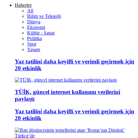
Haberler
All
Bilim ve Teknolji
Dünya
Ekonomi
Kültür - Sanat
Politika
Spor
Yaşam
Yaz tatilini daha keyifli ve verimli geçirmek için
20 etkinlik
TÜİK, güncel internet kullanımı verilerini
paylaştı
Yaz tatilini daha keyifli ve verimli geçirmek için
20 etkinlik