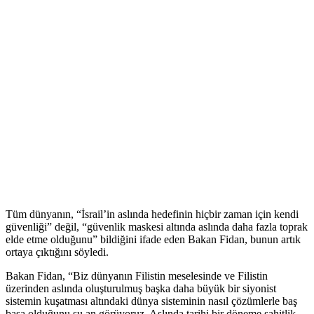
Tüm dünyanın, “İsrail’in aslında hedefinin hiçbir zaman için kendi
güvenliği” değil, “güvenlik maskesi altında aslında daha fazla toprak
elde etme olduğunu” bildiğini ifade eden Bakan Fidan, bunun artık
ortaya çıktığını söyledi.
Bakan Fidan, “Biz dünyanın Filistin meselesinde ve Filistin
üzerinden aslında oluşturulmuş başka daha büyük bir siyonist
sistemin kuşatması altındaki dünya sisteminin nasıl çözümlerle baş
başa olduğunu şu an görüyoruz. Aslında tarihi bir döneme şahitlik