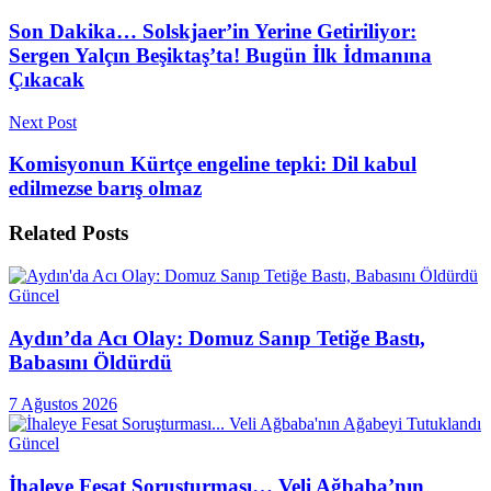
Son Dakika… Solskjaer’in Yerine Getiriliyor:
Sergen Yalçın Beşiktaş’ta! Bugün İlk İdmanına
Çıkacak
Next Post
Komisyonun Kürtçe engeline tepki: Dil kabul
edilmezse barış olmaz
Related
Posts
Güncel
Aydın’da Acı Olay: Domuz Sanıp Tetiğe Bastı,
Babasını Öldürdü
7 Ağustos 2026
Güncel
İhaleye Fesat Soruşturması… Veli Ağbaba’nın