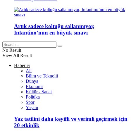
Artık sadece koltuğu sallanmıyor,
Infantino’nun en büyük sınavı
No Result
View All Result
Haberler
All
Bilim ve Teknolji
Dünya
Ekonomi
Kültür - Sanat
Politika
Spor
Yaşam
Yaz tatilini daha keyifli ve verimli geçirmek için
20 etkinlik