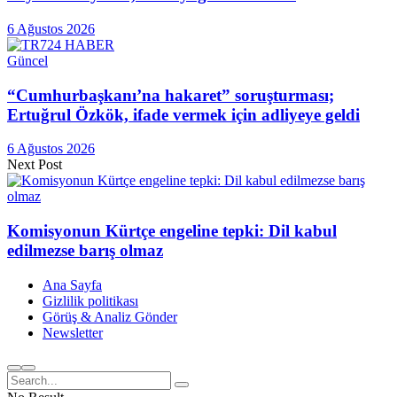
6 Ağustos 2026
Güncel
“Cumhurbaşkanı’na hakaret” soruşturması;
Ertuğrul Özkök, ifade vermek için adliyeye geldi
6 Ağustos 2026
Next Post
Komisyonun Kürtçe engeline tepki: Dil kabul
edilmezse barış olmaz
Ana Sayfa
Gizlilik politikası
Görüş & Analiz Gönder
Newsletter