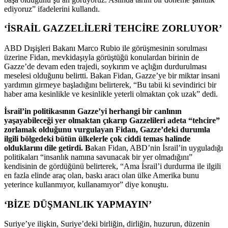
ediyoruz” ifadelerini kullandı.
‘İSRAİL GAZZELİLERİ TEHCİRE ZORLUYOR’
ABD Dışişleri Bakanı Marco Rubio ile görüşmesinin sorulması
üzerine Fidan, mevkidaşıyla görüştüğü konulardan birinin de
Gazze’de devam eden trajedi, soykırım ve açlığın durdurulması
meselesi olduğunu belirtti. Bakan Fidan, Gazze’ye bir miktar insani
yardımın girmeye başladığını belirterek, “Bu tabii ki sevindirici bir
haber ama kesinlikle ve kesinlikle yeterli olmaktan çok uzak” dedi.
İsrail’in politikasının Gazze’yi herhangi bir canlının
yaşayabileceği yer olmaktan çıkarıp Gazzelileri adeta “tehcire”
zorlamak olduğunu vurgulayan Fidan, Gazze’deki durumla
ilgili bölgedeki bütün ülkelerle çok ciddi temas halinde
olduklarını dile getirdi. B
akan Fidan, ABD’nin İsrail’in uyguladığı
politikaları “insanlık namına savunacak bir yer olmadığını”
kendisinin de gördüğünü belirterek, “Ama İsrail’i durdurma ile ilgili
en fazla elinde araç olan, baskı aracı olan ülke Amerika bunu
yeterince kullanmıyor, kullanamıyor” diye konuştu.
‘BİZE DÜŞMANLIK YAPMAYIN’
Suriye’ye ilişkin, Suriye’deki birliğin, dirliğin, huzurun, düzenin