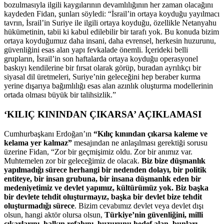
bozulmasıyla ilgili kaygılarının devamlılığının her zaman olacağını
kaydeden Fidan, şunları söyledi: “İsrail’in ortaya koyduğu yayılmacı
tavrın, İsrail’in Suriye ile ilgili ortaya koyduğu, özellikle Netanyahu
hükümetinin, tabii ki kabul edilebilir bir tarafı yok. Bu konuda bizim
ortaya koyduğumuz daha insani, daha evrensel, herkesin huzurunu,
güvenliğini esas alan yapı fevkalade önemli. İçerideki belli
grupların, İsrail’in son haftalarda ortaya koyduğu operasyonel
baskıyı kendilerine bir fırsat olarak görüp, buradan ayrılıkçı bir
siyasal dil üretmeleri, Suriye’nin geleceğini hep beraber kurma
yerine dışarıya bağımlılığı esas alan azınlık oluşturma modellerinin
ortada olması büyük bir talihsizlik.”
‘KILIÇ KININDAN ÇIKARSA’ AÇIKLAMASI
Cumhurbaşkanı Erdoğan’ın
“Kılıç kınından çıkarsa kaleme ve
kelama yer kalmaz”
mesajından ne anlaşılması gerektiği sorusu
üzerine Fidan, “Zor bir geçmişimiz oldu. Zor bir anımız var.
Muhtemelen zor bir geleceğimiz de olacak.
Biz bize düşmanlık
yapılmadığı sürece herhangi bir nedenden dolayı, bir politik
entiteye, bir insan grubuna, bir insana düşmanlık eden bir
medeniyetimiz ve devlet yapımız, kültürümüz yok. Biz başka
bir devlete tehdit oluşturmayız, başka bir devlet bize tehdit
oluşturmadığı sürece
. Bizim cevabımız devlet veya devlet dışı
olsun, hangi aktör olursa olsun,
Türkiye’nin güvenliğini, milli
çıkarlarını, halkın refahını, huzurunu hedef alan, bunları