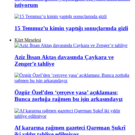
istiyorum
15 Temmuz’u kimin yaptığı sonuçlarında gizli
Kürt Meselesi
Aziz İhsan Aktaş davasında Çaykara ve
Zenger’e tahliye
Özgür Özel’den ‘çerçeve yasa’ açıklaması:
Bunca zorluğa rağmen bu işin arkasındayız
Af kararına rağmen gazeteci Qareman Şukrî
iki yıldır tahliye edilmiyor