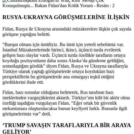
RUSYA-UKRAYNA GÖRÜŞMELERİNE İLİŞKİN
Fidan, Rusya ile Ukrayna arasındaki müzakerelere ilişkin çok sayıda
görüşme yaptığını belirtti.
“Barışın olması için ümitliyiz. Bu ümit için yeterli sebebimiz var.
İstanbul Müzakerelerinde birinci, ikinci, üçüncü turda evrilerek
gelişen bazı olaylar vardı. Üçüncü turda özellikle tarafların ortaya
koyduğu pozisyonların daha sonra Alaska’da gündeme geldiğini,
somutlaştığını gördük” diyen Fidan, Rusya ve Ukrayna taraflarıyla
Türkiye olarak yaptığı görüşmelerde ortaya koydukları bazı
perspektiflerin bu görüşmelerde ana omurgayı teşkil ettiğini
gördüklerini ifade etti.
Fidan, bazı sorunlar olduğunu belirterek, Rus tarafının bazı
isteklerinden vazgeçtiklerini aktardı. Türkiye’nin kilit bir aktör olma
özelliği taşıdığını vurgulayan Fidan, “Eğer ortak bir güvenlik
mekanizması oluşturulacaksa bunun keyfiyeti farklı. Bununla ilgili
görüşmelerimiz var” dedi.
‘TRUMP SAVAŞIN TARAFLARIYLA BİR ARAYA
GELİYOR’