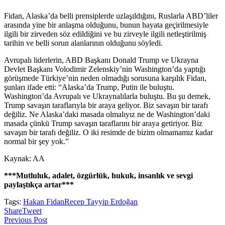
Fidan, Alaska’da belli prensiplerde uzlaşıldığını, Ruslarla ABD’liler
arasında yine bir anlaşma olduğunu, bunun hayata geçirilmesiyle
ilgili bir zirveden söz edildiğini ve bu zirveyle ilgili netleştirilmiş
tarihin ve belli sorun alanlarının olduğunu söyledi.
Avrupalı liderlerin, ABD Başkanı Donald Trump ve Ukrayna
Devlet Başkanı Volodimir Zelenskiy’nin Washington’da yaptığı
görüşmede Türkiye’nin neden olmadığı sorusuna karşılık Fidan,
şunları ifade etti: “Alaska’da Trump, Putin ile buluştu.
Washington’da Avrupalı ve Ukraynalılarla buluştu. Bu şu demek,
Trump savaşın taraflarıyla bir araya geliyor. Biz savaşın bir tarafı
değiliz. Ne Alaska’daki masada olmalıyız ne de Washington’daki
masada çünkü Trump savaşın taraflarını bir araya getiriyor. Biz
savaşın bir tarafı değiliz. O iki resimde de bizim olmamamız kadar
normal bir şey yok.”
Kaynak: AA
***Mutluluk, adalet, özgürlük, hukuk, insanlık ve sevgi
paylaştıkça artar***
Tags:
Hakan Fidan
Recep Tayyip Erdoğan
Share
Tweet
Previous Post