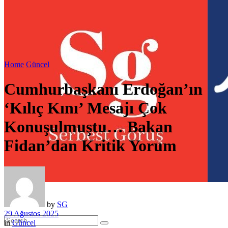
Home
Güncel
Cumhurbaşkanı Erdoğan’ın
‘Kılıç Kını’ Mesajı Çok
Konuşulmuştu… Bakan
Fidan’dan Kritik Yorum
by
SG
29 Ağustos 2025
in
Güncel