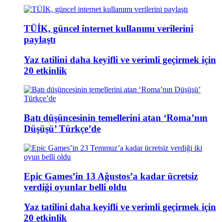
TÜİK, güncel internet kullanımı verilerini
paylaştı
Yaz tatilini daha keyifli ve verimli geçirmek için
20 etkinlik
Batı düşüncesinin temellerini atan ‘Roma’nın
Düşüşü’ Türkçe’de
Epic Games’in 13 Ağustos’a kadar ücretsiz
verdiği oyunlar belli oldu
Yaz tatilini daha keyifli ve verimli geçirmek için
20 etkinlik