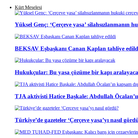
Kürt Meselesi
Yüksel Genç: ‘Çerçeve yasa’ silahsızlanmanın hu
BEKSAV Eşbaşkanı Canan Kaplan tahliye edild
Hukukçular: Bu yasa çözüme bir kapı aralayac
TJA aktivisti Hatice Başkale: Abdullah Öcalan’ı
Türkiye’de gazeteler ‘Çerçeve yasa’yı nasıl görd