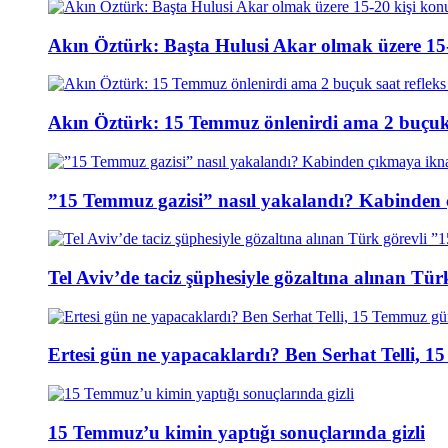
Akın Öztürk: Başta Hulusi Akar olmak üzere 15-
Akın Öztürk: 15 Temmuz önlenirdi ama 2 buçuk s
”15 Temmuz gazisi” nasıl yakalandı? Kabinden 
Tel Aviv’de taciz şüphesiyle gözaltına alınan Tür
Ertesi gün ne yapacaklardı? Ben Serhat Telli, 
15 Temmuz’u kimin yaptığı sonuçlarında gizli