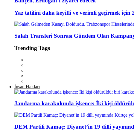
Bahçeli, Erdoğan’ı ziyaret edecek
Yaz tatilini daha keyifli ve verimli geçirmek için 
Salah Transferi Sonrası Gündem Olan Kampany
Trending Tags
İnsan Hakları
Jandarma karakolunda işkence: İki kişi öldürül
DEM Partili Kamaç: Diyanet’in 19 dilli yayının