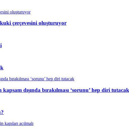
kuki çerçevesini oluşturuyor
i
ak
n kapsam dışında bırakılması ‘sorunu’ hep diri tutaca
ü?