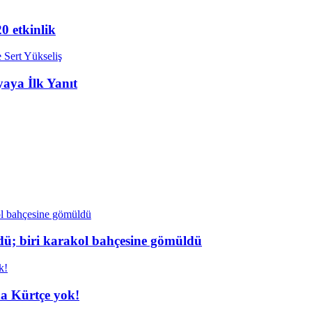
20 etkinlik
aya İlk Yanıt
dü; biri karakol bahçesine gömüldü
da Kürtçe yok!