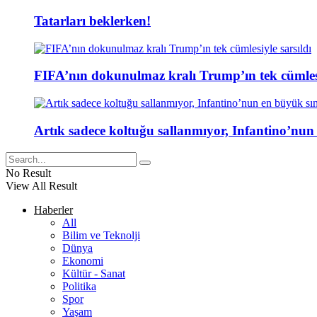
Tatarları beklerken!
FIFA’nın dokunulmaz kralı Trump’ın tek cümlesi
Artık sadece koltuğu sallanmıyor, Infantino’nun
No Result
View All Result
Haberler
All
Bilim ve Teknolji
Dünya
Ekonomi
Kültür - Sanat
Politika
Spor
Yaşam