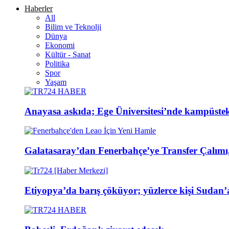
Haberler
All
Bilim ve Teknolji
Dünya
Ekonomi
Kültür - Sanat
Politika
Spor
Yaşam
Anayasa askıda; Ege Üniversitesi’nde kampüsteki
Galatasaray’dan Fenerbahçe’ye Transfer Çalımı,
Etiyopya’da barış çöküyor; yüzlerce kişi Sudan’a