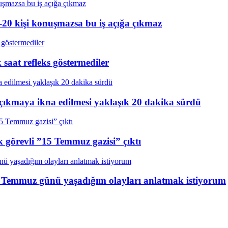
20 kişi konuşmazsa bu iş açığa çıkmaz
aat refleks göstermediler
çıkmaya ikna edilmesi yaklaşık 20 dakika sürdü
k görevli ”15 Temmuz gazisi” çıktı
15 Temmuz günü yaşadığım olayları anlatmak istiyorum