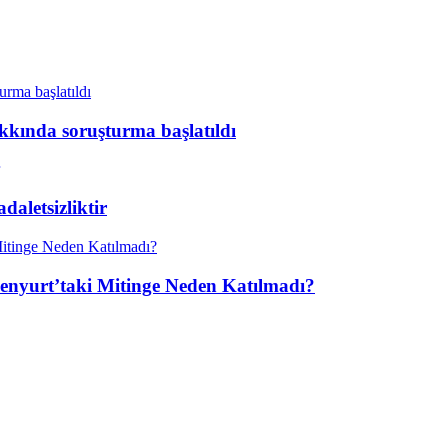
kkında soruşturma başlatıldı
aletsizliktir
enyurt’taki Mitinge Neden Katılmadı?