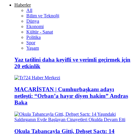
Haberler
All
Bilim ve Teknolji
Dünya
Ekonomi
Kültür - Sanat
Politika
Spor
Yaşam
Yaz tatilini daha keyifli ve verimli geçirmek için
20 etkinlik
MACARİSTAN | Cumhurbaşkanı adayı
netleşti: “Orban’a hayır diyen hakim” Andras
Baka
Okula Tabancayla Gitti, Dehşet Saçtı: 14