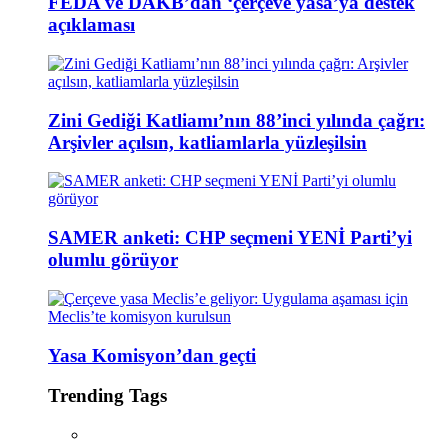
FEDA ve DAKB’dan ‘çerçeve yasa’ya destek
açıklaması
Zini Gediği Katliamı’nın 88’inci yılında çağrı:
Arşivler açılsın, katliamlarla yüzleşilsin
SAMER anketi: CHP seçmeni YENİ Parti’yi
olumlu görüyor
Yasa Komisyon’dan geçti
Trending Tags