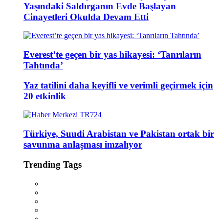
Yaşındaki Saldırganın Evde Başlayan
Cinayetleri Okulda Devam Etti
Everest’te geçen bir yas hikayesi: ‘Tanrıların
Tahtında’
Yaz tatilini daha keyifli ve verimli geçirmek için
20 etkinlik
Türkiye, Suudi Arabistan ve Pakistan ortak bir
savunma anlaşması imzalıyor
Trending Tags