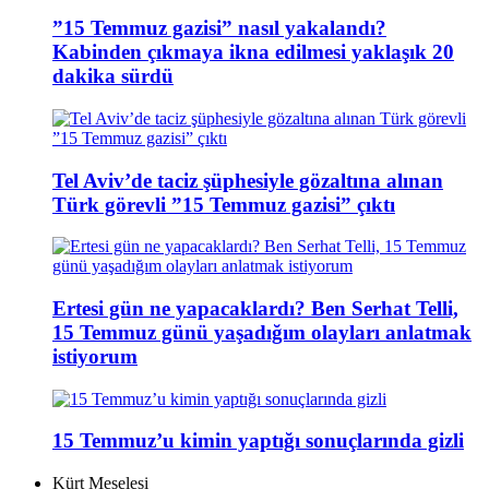
”15 Temmuz gazisi” nasıl yakalandı?
Kabinden çıkmaya ikna edilmesi yaklaşık 20
dakika sürdü
Tel Aviv’de taciz şüphesiyle gözaltına alınan
Türk görevli ”15 Temmuz gazisi” çıktı
Ertesi gün ne yapacaklardı? Ben Serhat Telli,
15 Temmuz günü yaşadığım olayları anlatmak
istiyorum
15 Temmuz’u kimin yaptığı sonuçlarında gizli
Kürt Meselesi