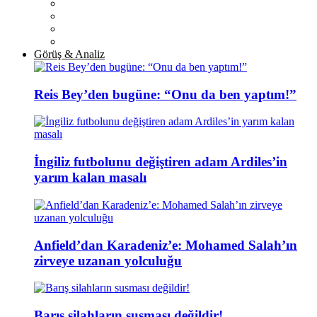
Görüş & Analiz
Reis Bey’den bugüne: “Onu da ben yaptım!”
İngiliz futbolunu değiştiren adam Ardiles’in
yarım kalan masalı
Anfield’dan Karadeniz’e: Mohamed Salah’ın
zirveye uzanan yolculuğu
Barış silahların susması değildir!