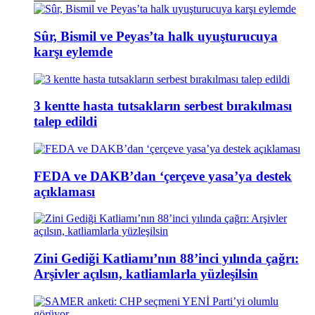
Sûr, Bismil ve Peyas’ta halk uyuşturucuya
karşı eylemde
3 kentte hasta tutsakların serbest bırakılması
talep edildi
FEDA ve DAKB’dan ‘çerçeve yasa’ya destek
açıklaması
Zini Gediği Katliamı’nın 88’inci yılında çağrı:
Arşivler açılsın, katliamlarla yüzleşilsin