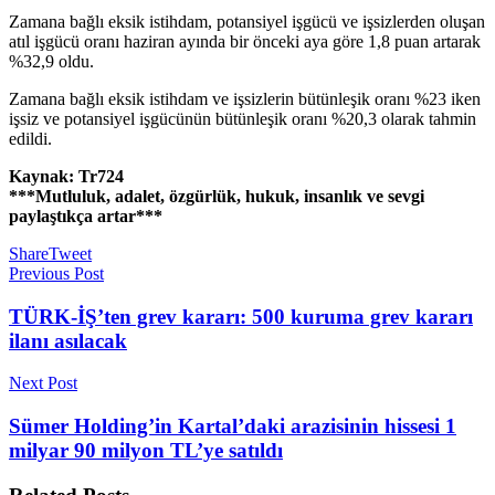
Zamana bağlı eksik istihdam, potansiyel işgücü ve işsizlerden oluşan
atıl işgücü oranı haziran ayında bir önceki aya göre 1,8 puan artarak
%32,9 oldu.
Zamana bağlı eksik istihdam ve işsizlerin bütünleşik oranı %23 iken
işsiz ve potansiyel işgücünün bütünleşik oranı %20,3 olarak tahmin
edildi.
Kaynak: Tr724
***Mutluluk, adalet, özgürlük, hukuk, insanlık ve sevgi
paylaştıkça artar***
Share
Tweet
Previous Post
TÜRK-İŞ’ten grev kararı: 500 kuruma grev kararı
ilanı asılacak
Next Post
Sümer Holding’in Kartal’daki arazisinin hissesi 1
milyar 90 milyon TL’ye satıldı