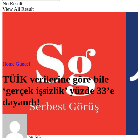
No Result
View All Result
Home
Güncel
TÜİK verilerine göre bile
‘gerçek işsizlik’ yüzde 33’e
dayandı!
by
SG