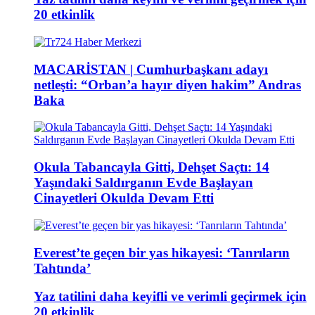
20 etkinlik
MACARİSTAN | Cumhurbaşkanı adayı
netleşti: “Orban’a hayır diyen hakim” Andras
Baka
Okula Tabancayla Gitti, Dehşet Saçtı: 14
Yaşındaki Saldırganın Evde Başlayan
Cinayetleri Okulda Devam Etti
Everest’te geçen bir yas hikayesi: ‘Tanrıların
Tahtında’
Yaz tatilini daha keyifli ve verimli geçirmek için
20 etkinlik