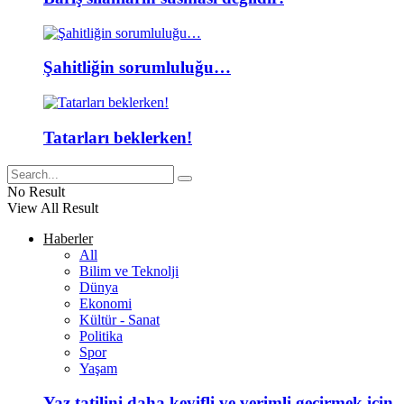
Şahitliğin sorumluluğu…
Tatarları beklerken!
No Result
View All Result
Haberler
All
Bilim ve Teknolji
Dünya
Ekonomi
Kültür - Sanat
Politika
Spor
Yaşam
Yaz tatilini daha keyifli ve verimli geçirmek için