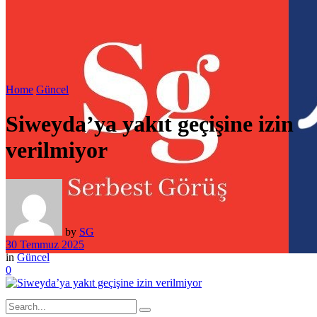
Home
Güncel
Siweyda’ya yakıt geçişine izin
verilmiyor
by
SG
30 Temmuz 2025
in
Güncel
0