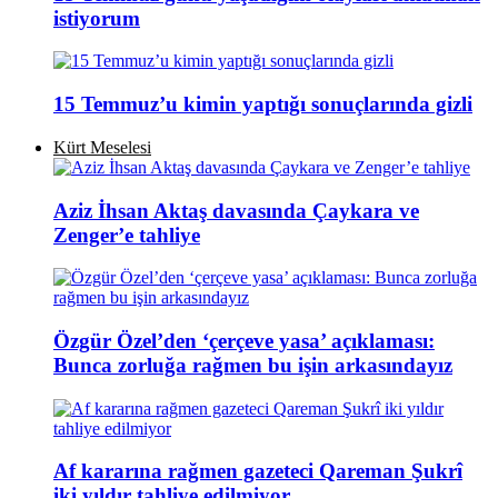
istiyorum
15 Temmuz’u kimin yaptığı sonuçlarında gizli
Kürt Meselesi
Aziz İhsan Aktaş davasında Çaykara ve
Zenger’e tahliye
Özgür Özel’den ‘çerçeve yasa’ açıklaması:
Bunca zorluğa rağmen bu işin arkasındayız
Af kararına rağmen gazeteci Qareman Şukrî
iki yıldır tahliye edilmiyor