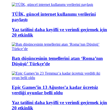
TÜİK, güncel internet kullanımı verilerini
paylaştı
Yaz tatilini daha keyifli ve verimli geçirmek için
20 etkinlik
Batı düşüncesinin temellerini atan ‘Roma’nın
Düşüşü’ Türkçe’de
Epic Games’in 13 Ağustos’a kadar ücretsiz
verdiği oyunlar belli oldu
Yaz tatilini daha keyifli ve verimli geçirmek için
20 etkinlik