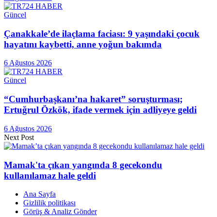
Güncel
Çanakkale’de ilaçlama faciası: 9 yaşındaki çocuk
hayatını kaybetti, anne yoğun bakımda
6 Ağustos 2026
Güncel
“Cumhurbaşkanı’na hakaret” soruşturması;
Ertuğrul Özkök, ifade vermek için adliyeye geldi
6 Ağustos 2026
Next Post
Mamak'ta çıkan yangında 8 gecekondu
kullanılamaz hale geldi
Ana Sayfa
Gizlilik politikası
Görüş & Analiz Gönder