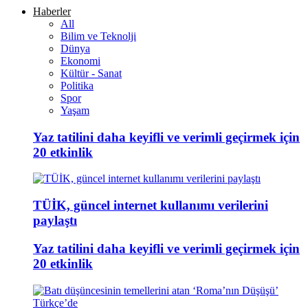
Haberler
All
Bilim ve Teknolji
Dünya
Ekonomi
Kültür - Sanat
Politika
Spor
Yaşam
Yaz tatilini daha keyifli ve verimli geçirmek için
20 etkinlik
TÜİK, güncel internet kullanımı verilerini
paylaştı
Yaz tatilini daha keyifli ve verimli geçirmek için
20 etkinlik