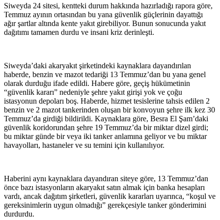
Siweyda 24 sitesi, kentteki durum hakkında hazırladığı rapora göre,
Temmuz ayının ortasından bu yana güvenlik güçlerinin dayattığı
ağır şartlar altında kente yakıt girebiliyor. Bunun sonucunda yakıt
dağıtımı tamamen durdu ve insani kriz derinleşti.
Siweyda’daki akaryakıt şirketindeki kaynaklara dayandırılan
haberde, benzin ve mazot tedariği 13 Temmuz’dan bu yana genel
olarak durduğu ifade edildi. Habere göre, geçiş hükümetinin
“güvenlik kararı” nedeniyle şehre yakıt girişi yok ve çoğu
istasyonun depoları boş. Haberde, hizmet tesislerine tahsis edilen 2
benzin ve 2 mazot tankerinden oluşan bir konvoyun şehre ilk kez 30
Temmuz’da girdiği bildirildi. Kaynaklara göre, Besra El Şam’daki
güvenlik koridorundan şehre 19 Temmuz’da bir miktar dizel girdi;
bu miktar günde bir veya iki tanker anlamına geliyor ve bu miktar
havayolları, hastaneler ve su temini için kullanılıyor.
Haberini aynı kaynaklara dayandıran siteye göre, 13 Temmuz’dan
önce bazı istasyonların akaryakıt satın almak için banka hesapları
vardı, ancak dağıtım şirketleri, güvenlik kararları uyarınca, “koşul ve
gereksinimlerin uygun olmadığı” gerekçesiyle tanker gönderimini
durdurdu.