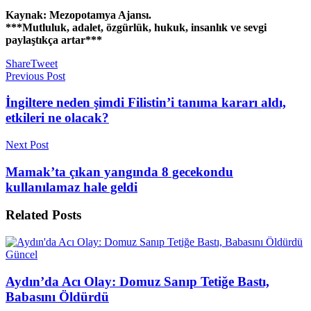
Kaynak: Mezopotamya Ajansı.
***Mutluluk, adalet, özgürlük, hukuk, insanlık ve sevgi
paylaştıkça artar***
Share
Tweet
Previous Post
İngiltere neden şimdi Filistin’i tanıma kararı aldı,
etkileri ne olacak?
Next Post
Mamak’ta çıkan yangında 8 gecekondu
kullanılamaz hale geldi
Related
Posts
Güncel
Aydın’da Acı Olay: Domuz Sanıp Tetiğe Bastı,
Babasını Öldürdü