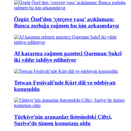
Özgür Özel’den ‘çerçeve yasa’ açıklaması:
Bunca zorluğa rağmen bu işin arkasındayız
Af kararına rağmen gazeteci Qareman Şukrî
iki yıldır tahliye edilmiyor
Tetwan Festivali’nde Kürt dili ve edebiyatı
konuşuldu
Türkiye’nin arananlar listesindeki Çiftçi,
Suriye’de tümen komutanı oldu