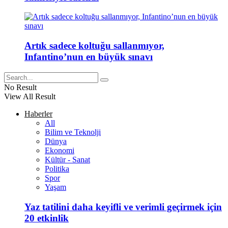
Artık sadece koltuğu sallanmıyor,
Infantino’nun en büyük sınavı
No Result
View All Result
Haberler
All
Bilim ve Teknolji
Dünya
Ekonomi
Kültür - Sanat
Politika
Spor
Yaşam
Yaz tatilini daha keyifli ve verimli geçirmek için
20 etkinlik