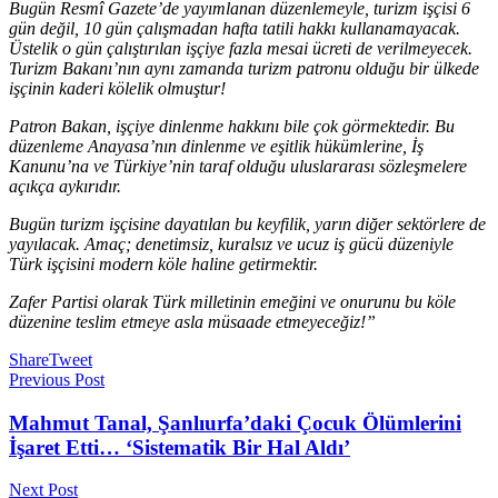
Bugün Resmî Gazete’de yayımlanan düzenlemeyle, turizm işçisi 6
gün değil, 10 gün çalışmadan hafta tatili hakkı kullanamayacak.
Üstelik o gün çalıştırılan işçiye fazla mesai ücreti de verilmeyecek.
Turizm Bakanı’nın aynı zamanda turizm patronu olduğu bir ülkede
işçinin kaderi kölelik olmuştur!
Patron Bakan, işçiye dinlenme hakkını bile çok görmektedir. Bu
düzenleme Anayasa’nın dinlenme ve eşitlik hükümlerine, İş
Kanunu’na ve Türkiye’nin taraf olduğu uluslararası sözleşmelere
açıkça aykırıdır.
Bugün turizm işçisine dayatılan bu keyfilik, yarın diğer sektörlere de
yayılacak. Amaç; denetimsiz, kuralsız ve ucuz iş gücü düzeniyle
Türk işçisini modern köle haline getirmektir.
Zafer Partisi olarak Türk milletinin emeğini ve onurunu bu köle
düzenine teslim etmeye asla müsaade etmeyeceğiz!”
Share
Tweet
Previous Post
Mahmut Tanal, Şanlıurfa’daki Çocuk Ölümlerini
İşaret Etti… ‘Sistematik Bir Hal Aldı’
Next Post