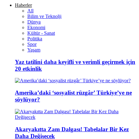
Haberler
All
Bilim ve Teknolji
Dünya
Ekonomi
Kültür - Sanat
Politika
Spor
Yaşam
Yaz tatilini daha keyifli ve verimli geçirmek için
20 etkinlik
Amerika’daki ‘sosyalist rüzgâr’ Türkiye’ye ne
söylüyor?
Akaryakıtta Zam Dalgası! Tabelalar Bir Kez
Daha Değişecek