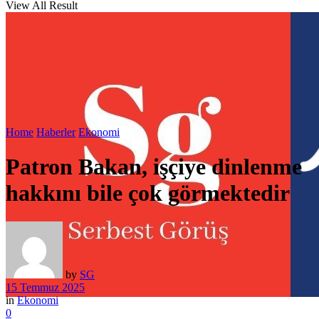
View All Result
Home
Haberler
Ekonomi
Patron Bakan, işçiye dinlenme
hakkını bile çok görmektedir
by
SG
15 Temmuz 2025
in
Ekonomi
0