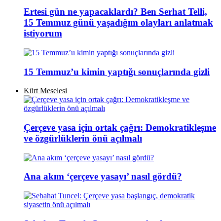
Ertesi gün ne yapacaklardı? Ben Serhat Telli,
15 Temmuz günü yaşadığım olayları anlatmak
istiyorum
15 Temmuz’u kimin yaptığı sonuçlarında gizli
Kürt Meselesi
Çerçeve yasa için ortak çağrı: Demokratikleşme
ve özgürlüklerin önü açılmalı
Ana akım ‘çerçeve yasayı’ nasıl gördü?