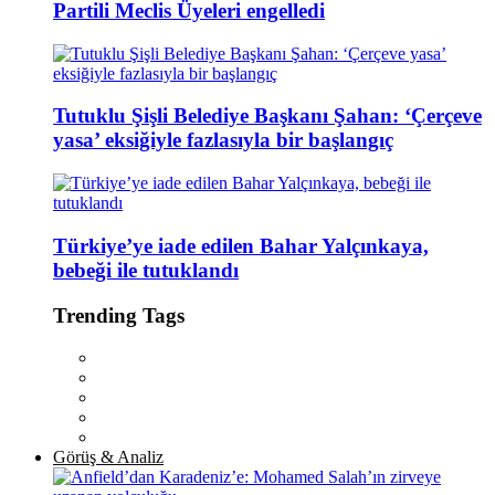
Partili Meclis Üyeleri engelledi
Tutuklu Şişli Belediye Başkanı Şahan: ‘Çerçeve
yasa’ eksiğiyle fazlasıyla bir başlangıç
Türkiye’ye iade edilen Bahar Yalçınkaya,
bebeği ile tutuklandı
Trending Tags
Görüş & Analiz