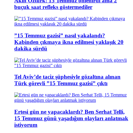
Akın Öztürk: 15 Temmuz önlenirdi ama 2
buçuk saat refleks göstermediler
”15 Temmuz gazisi” nasıl yakalandı?
Kabinden çıkmaya ikna edilmesi yaklaşık 20
dakika sürdü
Tel Aviv’de taciz şüphesiyle gözaltına alınan
Türk görevli ”15 Temmuz gazisi” çıktı
Ertesi gün ne yapacaklardı? Ben Serhat Telli,
15 Temmuz günü yaşadığım olayları anlatmak
istiyorum