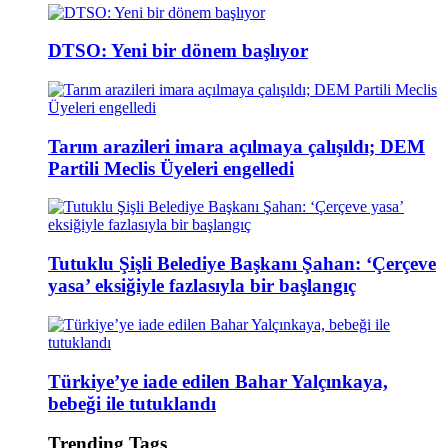
DTSO: Yeni bir dönem başlıyor
Tarım arazileri imara açılmaya çalışıldı; DEM
Partili Meclis Üyeleri engelledi
Tutuklu Şişli Belediye Başkanı Şahan: ‘Çerçeve
yasa’ eksiğiyle fazlasıyla bir başlangıç
Türkiye’ye iade edilen Bahar Yalçınkaya,
bebeği ile tutuklandı
Trending Tags