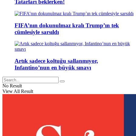
Tatarları beklerken!
FIFA’nın dokunulmaz kralı Trump’ın tek
cümlesiyle sarsıldı
Artık sadece koltuğu sallanmıyor,
Infantino’nun en büyük sınavı
No Result
View All Result