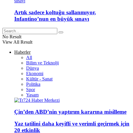
Artık sadece koltuğu sallanmıyor,
Infantino’nun en büyük sınavı
No Result
View All Result
Haberler
All
Bilim ve Teknolji
Dünya
Ekonomi
Kültür - Sanat
Politika
Spor
Yaşam
Çin’den ABD’nin yaptırım kararına misilleme
Yaz tatilini daha keyifli ve verimli geçirmek için
20 etkinlik