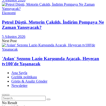
5 Ağustos 2026
Ekonomi
Petrol Düştü, Motorin Çakıldı, İndirim Pompaya Ne
Zaman Yansıyacak?
5 Ağustos 2026
Next Post
'Aslan' Sezonu Lazio Karşısında Açacak, Heyecan
tv100'de Yaşanacak
Ana Sayfa
Gizlilik politikası
Görüş & Analiz Gönder
Newsletter
No Result