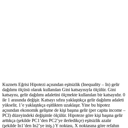
Kuznets Eğrisi Hipotezi açısından eşitsizlik (Inequality – In) gelir
dağılımı ölçüsü olarak kullanılan Gini katsayısıyla ölçülür. Gini
katsayısı, gelir dağılımı adaletini ölçmekte kullanılan bir katsayıdır. 0
ile 1 arasında değişir. Katsayı sıfıra yaklaştıkça gelir dağılımı adaleti
yükselir, 1’e yaklaştıkça eşitlikten uzaklaşır. Yine bu hipotez
açısından ekonomik gelişme de kişi başına gelir (per capita income –
PCI) düzeyindeki değişimle ölçülür. Hipoteze göre kişi başına gelir
arttıkça (şekilde PC1’den PC2’ye ilerledikçe) eşitsizlik azalır
(şekilde In1’den In2’ye iniş.) Y noktası, X noktasına göre refahın