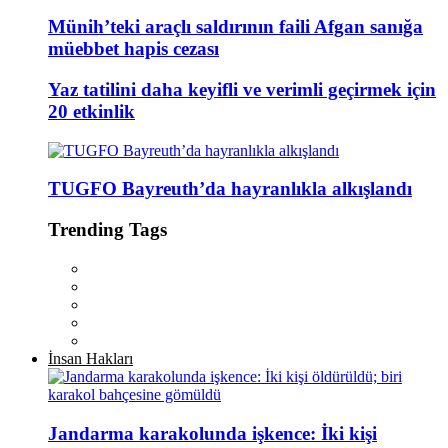
Münih’teki araçlı saldırının faili Afgan sanığa
müebbet hapis cezası
Yaz tatilini daha keyifli ve verimli geçirmek için
20 etkinlik
TUGFO Bayreuth’da hayranlıkla alkışlandı
Trending Tags
İnsan Hakları
Jandarma karakolunda işkence: İki kişi