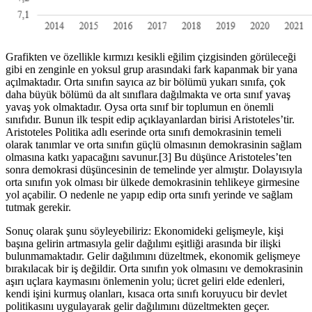
Grafikten ve özellikle kırmızı kesikli eğilim çizgisinden görüleceği
gibi en zenginle en yoksul grup arasındaki fark kapanmak bir yana
açılmaktadır. Orta sınıfın sayıca az bir bölümü yukarı sınıfa, çok
daha büyük bölümü da alt sınıflara dağılmakta ve orta sınıf yavaş
yavaş yok olmaktadır. Oysa orta sınıf bir toplumun en önemli
sınıfıdır. Bunun ilk tespit edip açıklayanlardan birisi Aristoteles’tir.
Aristoteles Politika adlı eserinde orta sınıfı demokrasinin temeli
olarak tanımlar ve orta sınıfın güçlü olmasının demokrasinin sağlam
olmasına katkı yapacağını savunur.[3] Bu düşünce Aristoteles’ten
sonra demokrasi düşüncesinin de temelinde yer almıştır. Dolayısıyla
orta sınıfın yok olması bir ülkede demokrasinin tehlikeye girmesine
yol açabilir. O nedenle ne yapıp edip orta sınıfı yerinde ve sağlam
tutmak gerekir.
Sonuç olarak şunu söyleyebiliriz: Ekonomideki gelişmeyle, kişi
başına gelirin artmasıyla gelir dağılımı eşitliği arasında bir ilişki
bulunmamaktadır. Gelir dağılımını düzeltmek, ekonomik gelişmeye
bırakılacak bir iş değildir. Orta sınıfın yok olmasını ve demokrasinin
aşırı uçlara kaymasını önlemenin yolu; ücret geliri elde edenleri,
kendi işini kurmuş olanları, kısaca orta sınıfı koruyucu bir devlet
politikasını uygulayarak gelir dağılımını düzeltmekten geçer.