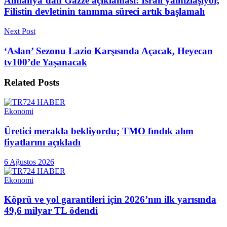
Almanya’dan Gazze açıklaması: İsrail yalnızlaşıyor,
Filistin devletinin tanınma süreci artık başlamalı
Next Post
‘Aslan’ Sezonu Lazio Karşısında Açacak, Heyecan
tv100’de Yaşanacak
Related
Posts
Ekonomi
Üretici merakla bekliyordu; TMO fındık alım
fiyatlarını açıkladı
6 Ağustos 2026
Ekonomi
Köprü ve yol garantileri için 2026’nın ilk yarısında
49,6 milyar TL ödendi