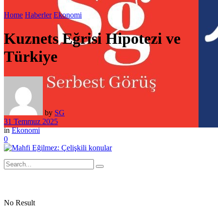
Home
Haberler
Ekonomi
Kuznets Eğrisi Hipotezi ve
Türkiye
by
SG
31 Temmuz 2025
in
Ekonomi
0
No Result