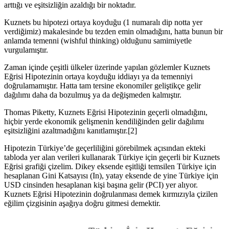
arttığı ve eşitsizliğin azaldığı bir noktadır.
Kuznets bu hipotezi ortaya koyduğu (1 numaralı dip notta yer
verdiğimiz) makalesinde bu tezden emin olmadığını, hatta bunun bir
anlamda temenni (wishful thinking) olduğunu samimiyetle
vurgulamıştır.
Zaman içinde çeşitli ülkeler üzerinde yapılan gözlemler Kuznets
Eğrisi Hipotezinin ortaya koyduğu iddiayı ya da temenniyi
doğrulamamıştır. Hatta tam tersine ekonomiler geliştikçe gelir
dağılımı daha da bozulmuş ya da değişmeden kalmıştır.
Thomas Piketty, Kuznets Eğrisi Hipotezinin geçerli olmadığını,
hiçbir yerde ekonomik gelişmenin kendiliğinden gelir dağılımı
eşitsizliğini azaltmadığını kanıtlamıştır.[2]
Hipotezin Türkiye’de geçerliliğini görebilmek açısından ekteki
tabloda yer alan verileri kullanarak Türkiye için geçerli bir Kuznets
Eğrisi grafiği çizelim. Dikey eksende eşitliği temsilen Türkiye için
hesaplanan Gini Katsayısı (In), yatay eksende de yine Türkiye için
USD cinsinden hesaplanan kişi başına gelir (PCI) yer alıyor.
Kuznets Eğrisi Hipotezinin doğrulanması demek kırmızıyla çizilen
eğilim çizgisinin aşağıya doğru gitmesi demektir.