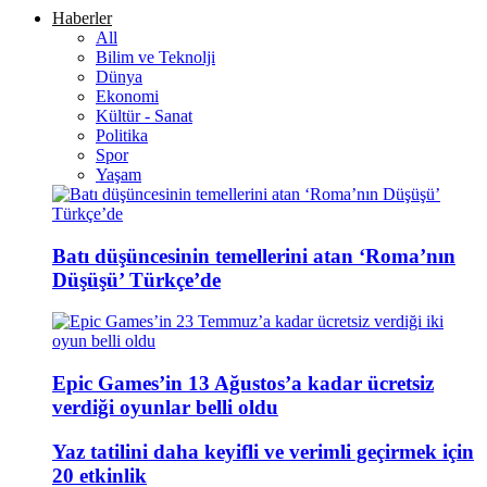
Haberler
All
Bilim ve Teknolji
Dünya
Ekonomi
Kültür - Sanat
Politika
Spor
Yaşam
Batı düşüncesinin temellerini atan ‘Roma’nın
Düşüşü’ Türkçe’de
Epic Games’in 13 Ağustos’a kadar ücretsiz
verdiği oyunlar belli oldu
Yaz tatilini daha keyifli ve verimli geçirmek için
20 etkinlik