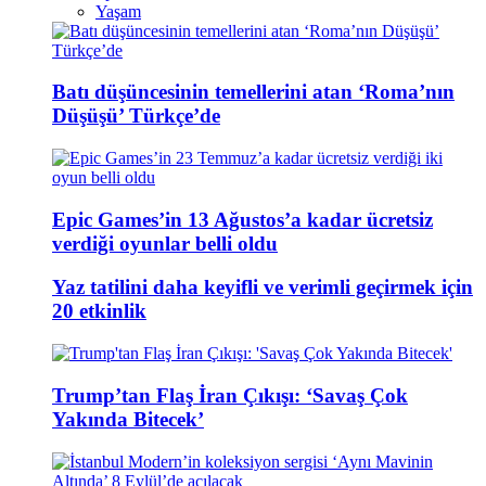
Yaşam
Batı düşüncesinin temellerini atan ‘Roma’nın
Düşüşü’ Türkçe’de
Epic Games’in 13 Ağustos’a kadar ücretsiz
verdiği oyunlar belli oldu
Yaz tatilini daha keyifli ve verimli geçirmek için
20 etkinlik
Trump’tan Flaş İran Çıkışı: ‘Savaş Çok
Yakında Bitecek’