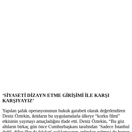
‘SİYASETİ DİZAYN ETME GİRİŞİMİ İLE KARŞI
KARŞIYAYIZ’
Yapılan şafak operasyonunun hukuk garabeti olarak değerlendiren
Deniz Öztekin, iktidarın bu uygulamalarla ülkeye “korku filmi”
etkisinin yaymayı amaçladığını ifade etti. Deniz Öztekin, “Bu göz
altıların birkaç gün önce Cumhurbaşkanı tarafından ‘Sadece İstanbul
değil, diğer iller de felaket’ açıklamasının ardından gelmesi de bunun