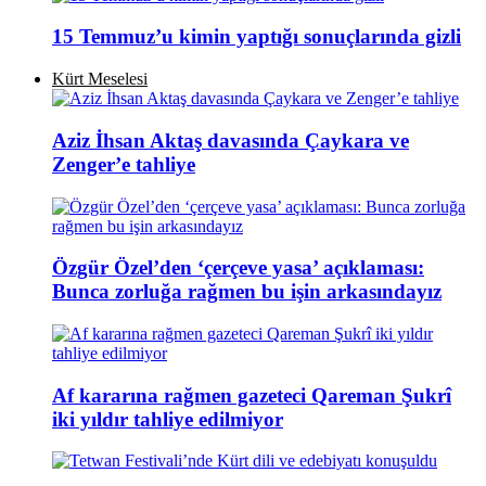
15 Temmuz’u kimin yaptığı sonuçlarında gizli
Kürt Meselesi
Aziz İhsan Aktaş davasında Çaykara ve
Zenger’e tahliye
Özgür Özel’den ‘çerçeve yasa’ açıklaması:
Bunca zorluğa rağmen bu işin arkasındayız
Af kararına rağmen gazeteci Qareman Şukrî
iki yıldır tahliye edilmiyor