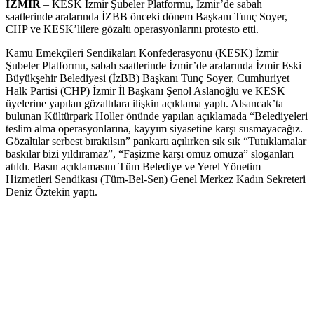
İZMİR
– KESK İzmir Şubeler Platformu, İzmir’de sabah
saatlerinde aralarında İZBB önceki dönem Başkanı Tunç Soyer,
CHP ve KESK’lilere gözaltı operasyonlarını protesto etti.
Kamu Emekçileri Sendikaları Konfederasyonu (KESK) İzmir
Şubeler Platformu, sabah saatlerinde İzmir’de aralarında İzmir Eski
Büyükşehir Belediyesi (İzBB) Başkanı Tunç Soyer, Cumhuriyet
Halk Partisi (CHP) İzmir İl Başkanı Şenol Aslanoğlu ve KESK
üyelerine yapılan gözaltılara ilişkin açıklama yaptı. Alsancak’ta
bulunan Kültürpark Holler önünde yapılan açıklamada “Belediyeleri
teslim alma operasyonlarına, kayyım siyasetine karşı susmayacağız.
Gözaltılar serbest bırakılsın” pankartı açılırken sık sık “Tutuklamalar
baskılar bizi yıldıramaz”, “Faşizme karşı omuz omuza” sloganları
atıldı. Basın açıklamasını Tüm Belediye ve Yerel Yönetim
Hizmetleri Sendikası (Tüm-Bel-Sen) Genel Merkez Kadın Sekreteri
Deniz Öztekin yaptı.