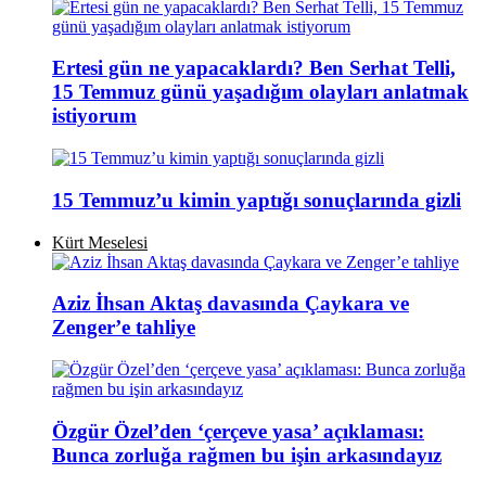
Ertesi gün ne yapacaklardı? Ben Serhat Telli,
15 Temmuz günü yaşadığım olayları anlatmak
istiyorum
15 Temmuz’u kimin yaptığı sonuçlarında gizli
Kürt Meselesi
Aziz İhsan Aktaş davasında Çaykara ve
Zenger’e tahliye
Özgür Özel’den ‘çerçeve yasa’ açıklaması:
Bunca zorluğa rağmen bu işin arkasındayız