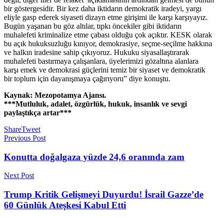
bir göstergesidir. Bir kez daha iktidarın demokratik iradeyi, yargı
eliyle gasp ederek siyaseti dizayn etme girişimi ile karşı karşıyayız.
Bugün yaşanan bu göz altılar, tıpkı öncekiler gibi iktidarın
muhalefeti kriminalize etme çabası olduğu çok açıktır. KESK olarak
bu açık hukuksuzluğu kınıyor, demokrasiye, seçme-seçilme hakkına
ve halkın iradesine sahip çıkıyoruz. Hukuku siyasallaştırarak
muhalefeti bastırmaya çalışanlara, üyelerimizi gözaltına alanlara
karşı emek ve demokrasi güçlerini temiz bir siyaset ve demokratik
bir toplum için dayanışmaya çağırıyoru” diye konuştu.
Kaynak: Mezopotamya Ajansı.
***Mutluluk, adalet, özgürlük, hukuk, insanlık ve sevgi
paylaştıkça artar***
Share
Tweet
Previous Post
Konutta doğalgaza yüzde 24,6 oranında zam
Next Post
Trump Kritik Gelişmeyi Duyurdu! İsrail Gazze’de
60 Günlük Ateşkesi Kabul Etti