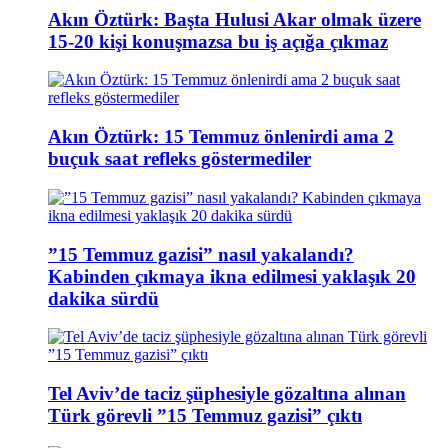
Akın Öztürk: Başta Hulusi Akar olmak üzere
15-20 kişi konuşmazsa bu iş açığa çıkmaz
Akın Öztürk: 15 Temmuz önlenirdi ama 2
buçuk saat refleks göstermediler
”15 Temmuz gazisi” nasıl yakalandı?
Kabinden çıkmaya ikna edilmesi yaklaşık 20
dakika sürdü
Tel Aviv’de taciz şüphesiyle gözaltına alınan
Türk görevli ”15 Temmuz gazisi” çıktı