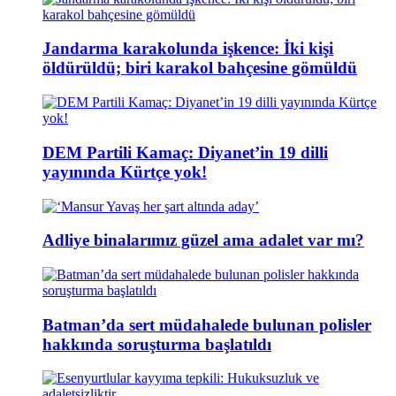
Jandarma karakolunda işkence: İki kişi
öldürüldü; biri karakol bahçesine gömüldü
DEM Partili Kamaç: Diyanet’in 19 dilli
yayınında Kürtçe yok!
Adliye binalarımız güzel ama adalet var mı?
Batman’da sert müdahalede bulunan polisler
hakkında soruşturma başlatıldı