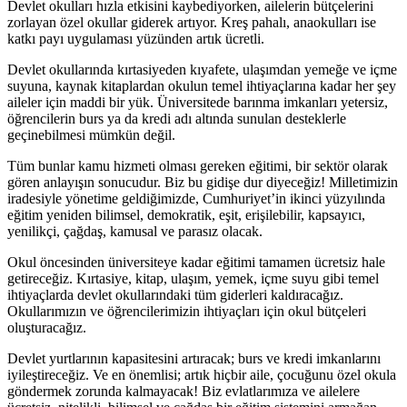
Devlet okulları hızla etkisini kaybediyorken, ailelerin bütçelerini
zorlayan özel okullar giderek artıyor. Kreş pahalı, anaokulları ise
katkı payı uygulaması yüzünden artık ücretli.
Devlet okullarında kırtasiyeden kıyafete, ulaşımdan yemeğe ve içme
suyuna, kaynak kitaplardan okulun temel ihtiyaçlarına kadar her şey
aileler için maddi bir yük. Üniversitede barınma imkanları yetersiz,
öğrencilerin burs ya da kredi adı altında sunulan desteklerle
geçinebilmesi mümkün değil.
Tüm bunlar kamu hizmeti olması gereken eğitimi, bir sektör olarak
gören anlayışın sonucudur. Biz bu gidişe dur diyeceğiz! Milletimizin
iradesiyle yönetime geldiğimizde, Cumhuriyet’in ikinci yüzyılında
eğitim yeniden bilimsel, demokratik, eşit, erişilebilir, kapsayıcı,
yenilikçi, çağdaş, kamusal ve parasız olacak.
Okul öncesinden üniversiteye kadar eğitimi tamamen ücretsiz hale
getireceğiz. Kırtasiye, kitap, ulaşım, yemek, içme suyu gibi temel
ihtiyaçlarda devlet okullarındaki tüm giderleri kaldıracağız.
Okullarımızın ve öğrencilerimizin ihtiyaçları için okul bütçeleri
oluşturacağız.
Devlet yurtlarının kapasitesini artıracak; burs ve kredi imkanlarını
iyileştireceğiz. Ve en önemlisi; artık hiçbir aile, çocuğunu özel okula
göndermek zorunda kalmayacak! Biz evlatlarımıza ve ailelere