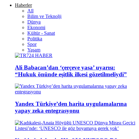
Haberler
All
Bilim ve Teknolji
Dünya
Ekonomi
Kültür - Sanat
Politika
Spor
Yaşam
Ali Babacan’dan ‘çerçeve yasa’ uyarısı:
“Hukuk önünde eşitlik ilkesi gözetilmeliydi”
Yandex Türkiye’den harita uygulamalarına
yapay zeka entegrasyonu