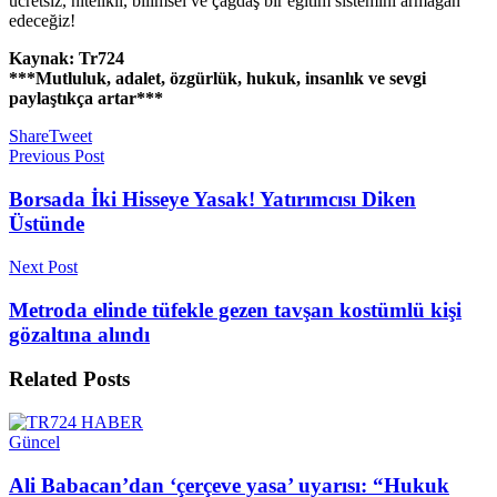
ücretsiz, nitelikli, bilimsel ve çağdaş bir eğitim sistemini armağan
edeceğiz!
Kaynak: Tr724
***Mutluluk, adalet, özgürlük, hukuk, insanlık ve sevgi
paylaştıkça artar***
Share
Tweet
Previous Post
Borsada İki Hisseye Yasak! Yatırımcısı Diken
Üstünde
Next Post
Metroda elinde tüfekle gezen tavşan kostümlü kişi
gözaltına alındı
Related
Posts
Güncel
Ali Babacan’dan ‘çerçeve yasa’ uyarısı: “Hukuk