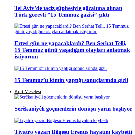
Tel Aviv’de taciz şüphesiyle gözaltına alınan
Türk görevli ”15 Temmuz gazisi” çıktı
Ertesi gün ne yapacaklardı? Ben Serhat Telli,
15 Temmuz günü yaşadığım olayları anlatmak
istiyorum
15 Temmuz’u kimin yaptığı sonuçlarında gizli
Kürt Meselesi
Serêkaniyêli göçmenlerin dönüşü yarın başlıyor
Tiyatro yazarı Bilgesu Erenus hayatını kaybetti