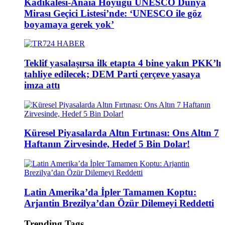
Kadıkalesi-Anaia Höyüğü UNESCO Dünya
Mirası Geçici Listesi’nde: ‘UNESCO ile göz
boyamaya gerek yok’
Teklif yasalaşırsa ilk etapta 4 bine yakın PKK’lı
tahliye edilecek; DEM Parti çerçeve yasaya
imza attı
Küresel Piyasalarda Altın Fırtınası: Ons Altın 7
Haftanın Zirvesinde, Hedef 5 Bin Dolar!
Latin Amerika’da İpler Tamamen Koptu:
Arjantin Brezilya’dan Özür Dilemeyi Reddetti
Trending Tags