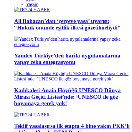
Yaşam
Ali Babacan’dan ‘çerçeve yasa’ uyarısı:
“Hukuk önünde eşitlik ilkesi gözetilmeliydi”
Yandex Türkiye’den harita uygulamalarına
yapay zeka entegrasyonu
Kadıkalesi-Anaia Höyüğü UNESCO Dünya
Mirası Geçici Listesi’nde: ‘UNESCO ile göz
boyamaya gerek yok’
Teklif yasalaşırsa ilk etapta 4 bine yakın PKK’lı