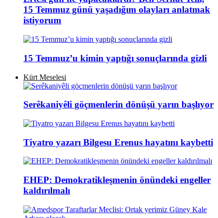
15 Temmuz günü yaşadığım olayları anlatmak
istiyorum
15 Temmuz’u kimin yaptığı sonuçlarında gizli
Kürt Meselesi
Serêkaniyêli göçmenlerin dönüşü yarın başlıyor
Tiyatro yazarı Bilgesu Erenus hayatını kaybetti
EHEP: Demokratikleşmenin önündeki engeller
kaldırılmalı