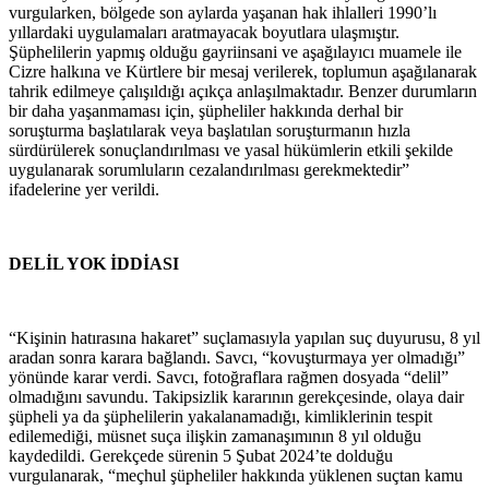
vurgularken, bölgede son aylarda yaşanan hak ihlalleri 1990’lı
yıllardaki uygulamaları aratmayacak boyutlara ulaşmıştır.
Şüphelilerin yapmış olduğu gayriinsani ve aşağılayıcı muamele ile
Cizre halkına ve Kürtlere bir mesaj verilerek, toplumun aşağılanarak
tahrik edilmeye çalışıldığı açıkça anlaşılmaktadır. Benzer durumların
bir daha yaşanmaması için, şüpheliler hakkında derhal bir
soruşturma başlatılarak veya başlatılan soruşturmanın hızla
sürdürülerek sonuçlandırılması ve yasal hükümlerin etkili şekilde
uygulanarak sorumluların cezalandırılması gerekmektedir”
ifadelerine yer verildi.
DELİL YOK İDDİASI
“Kişinin hatırasına hakaret” suçlamasıyla yapılan suç duyurusu, 8 yıl
aradan sonra karara bağlandı. Savcı, “kovuşturmaya yer olmadığı”
yönünde karar verdi. Savcı, fotoğraflara rağmen dosyada “delil”
olmadığını savundu. Takipsizlik kararının gerekçesinde, olaya dair
şüpheli ya da şüphelilerin yakalanamadığı, kimliklerinin tespit
edilemediği, müsnet suça ilişkin zamanaşımının 8 yıl olduğu
kaydedildi. Gerekçede sürenin 5 Şubat 2024’te dolduğu
vurgulanarak, “meçhul şüpheliler hakkında yüklenen suçtan kamu