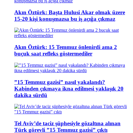
Akın Öztürk: Başta Hulusi Akar olmak üzere
15-20 kişi konuşmazsa bu iş açığa çıkmaz
Akın Öztürk: 15 Temmuz önlenirdi ama 2
buçuk saat refleks göstermediler
”15 Temmuz gazisi” nasıl yakalandı?
Kabinden çıkmaya ikna edilmesi yaklaşık 20
dakika sürdü
Tel Aviv’de taciz şüphesiyle gözaltına alınan
Türk görevli ”15 Temmuz gazisi” çıktı