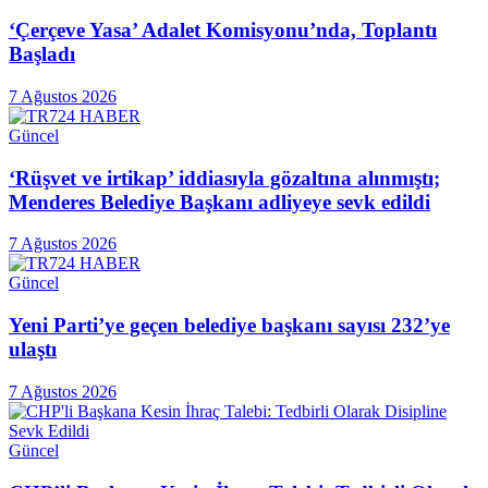
‘Çerçeve Yasa’ Adalet Komisyonu’nda, Toplantı
Başladı
7 Ağustos 2026
Güncel
‘Rüşvet ve irtikap’ iddiasıyla gözaltına alınmıştı;
Menderes Belediye Başkanı adliyeye sevk edildi
7 Ağustos 2026
Güncel
Yeni Parti’ye geçen belediye başkanı sayısı 232’ye
ulaştı
7 Ağustos 2026
Güncel