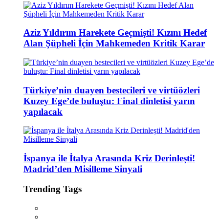
Aziz Yıldırım Harekete Geçmişti! Kızını Hedef
Alan Şüpheli İçin Mahkemeden Kritik Karar
Türkiye’nin duayen bestecileri ve virtüözleri
Kuzey Ege’de buluştu: Final dinletisi yarın
yapılacak
İspanya ile İtalya Arasında Kriz Derinleşti!
Madrid’den Misilleme Sinyali
Trending Tags