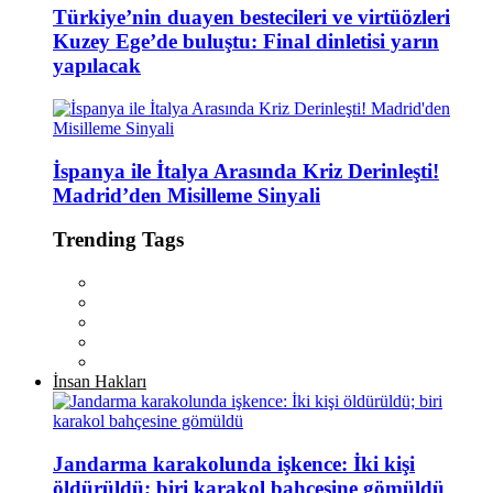
Türkiye’nin duayen bestecileri ve virtüözleri
Kuzey Ege’de buluştu: Final dinletisi yarın
yapılacak
İspanya ile İtalya Arasında Kriz Derinleşti!
Madrid’den Misilleme Sinyali
Trending Tags
İnsan Hakları
Jandarma karakolunda işkence: İki kişi
öldürüldü; biri karakol bahçesine gömüldü