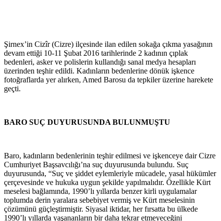
Şirnex’in Cizîr (Cizre) ilçesinde ilan edilen sokağa çıkma yasağının
devam ettiği 10-11 Şubat 2016 tarihlerinde 2 kadının çıplak
bedenleri, asker ve polislerin kullandığı sanal medya hesapları
üzerinden teşhir edildi. Kadınların bedenlerine dönük işkence
fotoğraflarda yer alırken, Amed Barosu da tepkiler üzerine harekete
geçti.
BARO SUÇ DUYURUSUNDA BULUNMUŞTU
Baro, kadınların bedenlerinin teşhir edilmesi ve işkenceye dair Cizre
Cumhuriyet Başsavcılığı’na suç duyurusunda bulundu. Suç
duyurusunda, “Suç ve şiddet eylemleriyle mücadele, yasal hükümler
çerçevesinde ve hukuka uygun şekilde yapılmalıdır. Özellikle Kürt
meselesi bağlamında, 1990’lı yıllarda benzer kirli uygulamalar
toplumda derin yaralara sebebiyet vermiş ve Kürt meselesinin
çözümünü güçleştirmiştir. Siyasal iktidar, her fırsatta bu ülkede
1990’lı yıllarda yaşananların bir daha tekrar etmeyeceğini