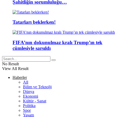
Şahitliğin sorumluluğu…
Tatarları beklerken!
FIFA’nın dokunulmaz kralı Trump’ın tek
cümlesiyle sarsıldı
No Result
View All Result
Haberler
All
Bilim ve Teknolji
Dünya
Ekonomi
Kültür - Sanat
Politika
Spor
Yaşam