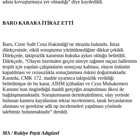
adına kovuşturmaya yer olmadığı” diye kaydedildi.
BARO KARARA İTİRAZ ETTİ
Baro, Cizre Sulh Ceza Hakimliği’ne itirazda bulundu. İtiraz
dilekçesinde, etkili soruşturma yürütülmediğine dikkat çekildi.
Dilekçede, takipsizlik kararının hukuka aykırı olduğu belirtildi.
Dilekçede, “Olayın üzerinden geçen süreye rağmen suçun faillerinin
tespiti için yapılan çalışmaların sonuçsuz kalması, olayın üstünün
kapatılması ve cezasızlıkla sonuçlanması riskini doğurmaktadır.
Kararda, CMK 172. madde uyarınca takipsizlik verildiği
belirtilmişse de bu karar, AİHM içtihatları ve Ceza Muhakemesi
Kanunu’nun öngördüğü maddi gerçeğin araştırılması ilkesi ile
bağdaşmamaktadır. Soruşturmanın derinleştirilmesi, olay yerinde
bulunan kamera kayıtlarının tekrar incelenmesi, tanık beyanlarının
alınması ve gerekirse adli tıp incelemeleri yapılması yönünde
talebimiz bulunmaktadır” denildi.
MA / Rukiye Payiz Adıgüzel