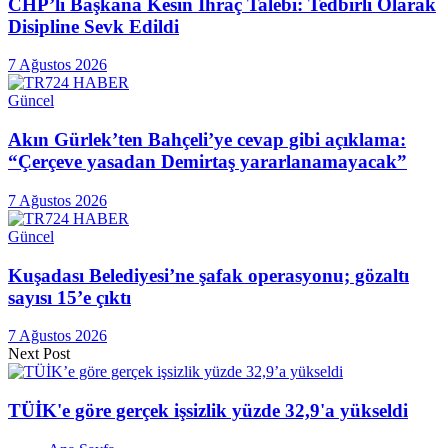
CHP’li Başkana Kesin İhraç Talebi: Tedbirli Olarak
Disipline Sevk Edildi
7 Ağustos 2026
Güncel
Akın Gürlek’ten Bahçeli’ye cevap gibi açıklama:
“Çerçeve yasadan Demirtaş yararlanamayacak”
7 Ağustos 2026
Güncel
Kuşadası Belediyesi’ne şafak operasyonu; gözaltı
sayısı 15’e çıktı
7 Ağustos 2026
Next Post
TÜİK'e göre gerçek işsizlik yüzde 32,9'a yükseldi