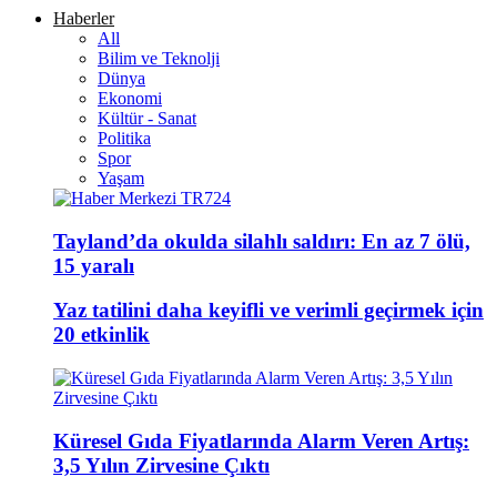
Haberler
All
Bilim ve Teknolji
Dünya
Ekonomi
Kültür - Sanat
Politika
Spor
Yaşam
Tayland’da okulda silahlı saldırı: En az 7 ölü,
15 yaralı
Yaz tatilini daha keyifli ve verimli geçirmek için
20 etkinlik
Küresel Gıda Fiyatlarında Alarm Veren Artış:
3,5 Yılın Zirvesine Çıktı