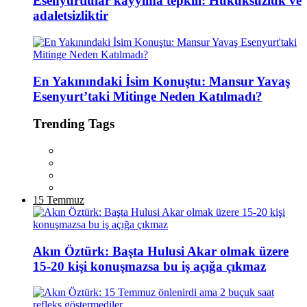
Esenyurtlular kayyıma tepkili: Hukuksuzluk ve
adaletsizliktir
En Yakınındaki İsim Konuştu: Mansur Yavaş
Esenyurt’taki Mitinge Neden Katılmadı?
Trending Tags
15 Temmuz
Akın Öztürk: Başta Hulusi Akar olmak üzere
15-20 kişi konuşmazsa bu iş açığa çıkmaz