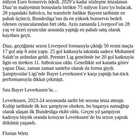
milyon Euro bonservis ödedi. 2029’a kadar sözleşme imzalanan
Diaz’ın maliyetinin bonuslarla birlikte 75 milyon Euro’yu bulacak.
28 yaşındaki futbolcu, bu transferle birlikte Bayern tarihinin en
pahalı üçüncü, Bundesliga’nın da en yüksek bonservis bedeli
ödenen oyuncularından biri oldu. Aynı zamanda Liverpool’un 28
yaş ve üzeri oyuncular arasında yaptığı en pahalı satış olarak
kayıtlara geçti.
Diaz, geçtiğimiz sezon Liverpool formasıyla çıktığı 50 resmi maçta
17 gol atıp 8 asist yaptı. 25 gol katkısıyla takımda sadece Mohamed
Salah’ın ardından geldi. Premier Lig genelinde ise 20 gol katkısıyla
ligin en üretken 11. futbolcusu oldu. Genellikle sol kanatta görev
yapan Diaz, zaman zaman santrfor olarak da forma giydi.
Şampiyonlar Ligi’nde Bayer Leverkusen’e karşı yaptığı hat-trick
performansıyla dikkat çekmişti.
Sıra Bayer Leverkusen’in…
Leverkusen, 2023-24 sezonunda tarihi bir sezona imza atmıştı.
Kulüp tarihinde ilk kez şampiyon olurken, bu başarıya namağlup
olarak ulaşan ilk Bundesliga ekibi oldu. Geçen yıl şampiyon
kadroyu büyük oranda koruyan Leverkusen’de bu sezon yaprak
dökümü yaşandı.
Florian Wirtz