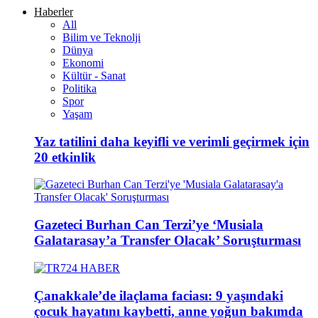
Haberler
All
Bilim ve Teknolji
Dünya
Ekonomi
Kültür - Sanat
Politika
Spor
Yaşam
Yaz tatilini daha keyifli ve verimli geçirmek için
20 etkinlik
Gazeteci Burhan Can Terzi’ye ‘Musiala
Galatarasay’a Transfer Olacak’ Soruşturması
Çanakkale’de ilaçlama faciası: 9 yaşındaki
çocuk hayatını kaybetti, anne yoğun bakımda