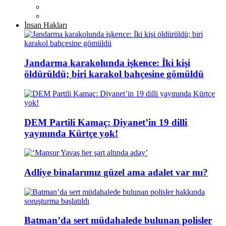
İnsan Hakları
Jandarma karakolunda işkence: İki kişi
öldürüldü; biri karakol bahçesine gömüldü
DEM Partili Kamaç: Diyanet’in 19 dilli
yayınında Kürtçe yok!
Adliye binalarımız güzel ama adalet var mı?
Batman’da sert müdahalede bulunan polisler