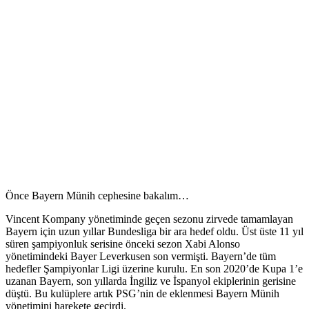
Önce Bayern Münih cephesine bakalım…
Vincent Kompany yönetiminde geçen sezonu zirvede tamamlayan
Bayern için uzun yıllar Bundesliga bir ara hedef oldu. Üst üste 11 yıl
süren şampiyonluk serisine önceki sezon Xabi Alonso
yönetimindeki Bayer Leverkusen son vermişti. Bayern’de tüm
hedefler Şampiyonlar Ligi üzerine kurulu. En son 2020’de Kupa 1’e
uzanan Bayern, son yıllarda İngiliz ve İspanyol ekiplerinin gerisine
düştü. Bu kulüplere artık PSG’nin de eklenmesi Bayern Münih
yönetimini harekete geçirdi.