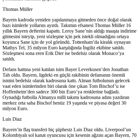
Thomas Müller
Bayern kadroda yeniden yapılanmaya gitmeden önce doğal olarak
bazı isimlerle yollarını ayırdı. Takımın efsanesi Thomas Müller 16
yıllık Bayern defterini kapattı. Leroy Sane’nin aldığı maaşta indirime
gitmesini isteyip, yeni sözleşme için pek istekli olmadığını ortaya
koyunca Sane için de yol göründü. Tottenham’da kiralık oynayan
Mathys Tel, 35 milyon Euro karşılığında İngiliz ekibine satıldı.
Sözleşmesi sona eren Erik Dier ise bedelsiz olarak Monaco’ya
satıldı.
Defans hattına yeni katılan isim Bayer Leverkusen’den Jonathan
Tah oldu. Bayern, ligdeki en güçlü rakibinin defansının önemli
ismini bedelsiz olarak kadrosuna kattı. Alman futbolunun gelecek
vaat eden isimlerinden biri olarak öne çıkan Tom Bischof’u ise
Hoffenheim’den sadece 300 bin Euro’ya renklerine bağladı.
Oynadığı futbolla Almanya milli takımı kadrosuna adını yazdıran
merkez orta saha Bischof henüz 19 yaşında ve piyasa değeri 30
milyon Euro.
Luis Diaz
Bayern’in flaş transferi hiç şüphesiz Luis Diaz oldu. Liverpool’un
Kolombiyalı sol kanat oyuncusu için kesenin ağzını açan Bayern, 70