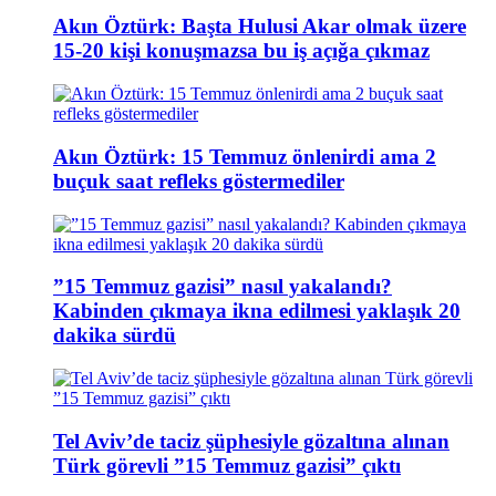
Akın Öztürk: Başta Hulusi Akar olmak üzere
15-20 kişi konuşmazsa bu iş açığa çıkmaz
Akın Öztürk: 15 Temmuz önlenirdi ama 2
buçuk saat refleks göstermediler
”15 Temmuz gazisi” nasıl yakalandı?
Kabinden çıkmaya ikna edilmesi yaklaşık 20
dakika sürdü
Tel Aviv’de taciz şüphesiyle gözaltına alınan
Türk görevli ”15 Temmuz gazisi” çıktı