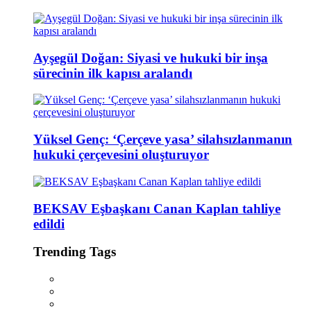
Ayşegül Doğan: Siyasi ve hukuki bir inşa
sürecinin ilk kapısı aralandı
Yüksel Genç: ‘Çerçeve yasa’ silahsızlanmanın
hukuki çerçevesini oluşturuyor
BEKSAV Eşbaşkanı Canan Kaplan tahliye
edildi
Trending Tags