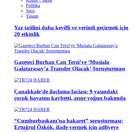
Kültür - Sanat
Politika
Spor
Yaşam
Yaz tatilini daha keyifli ve verimli geçirmek için
20 etkinlik
Gazeteci Burhan Can Terzi’ye ‘Musiala
Galatarasay’a Transfer Olacak’ Soruşturması
Çanakkale’de ilaçlama faciası: 9 yaşındaki
çocuk hayatını kaybetti, anne yoğun bakımda
“Cumhurbaşkanı’na hakaret” soruşturması;
Ertuğrul Özkök, ifade vermek için adliyeye