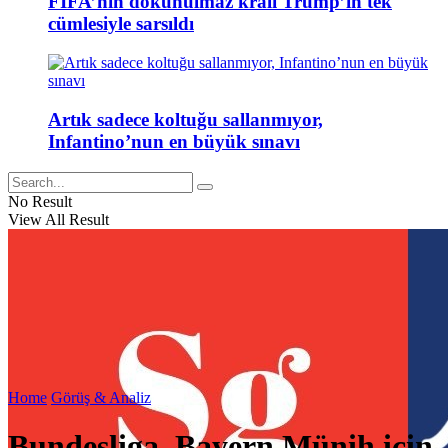
FIFA’nın dokunulmaz kralı Trump’ın tek
cümlesiyle sarsıldı
Artık sadece koltuğu sallanmıyor,
Infantino’nun en büyük sınavı
No Result
View All Result
Home
Görüş & Analiz
Bundesliga, Bayern Münih için