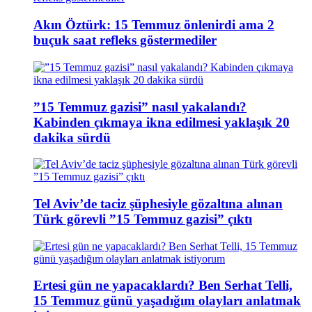
Akın Öztürk: 15 Temmuz önlenirdi ama 2
buçuk saat refleks göstermediler
”15 Temmuz gazisi” nasıl yakalandı?
Kabinden çıkmaya ikna edilmesi yaklaşık 20
dakika sürdü
Tel Aviv’de taciz şüphesiyle gözaltına alınan
Türk görevli ”15 Temmuz gazisi” çıktı
Ertesi gün ne yapacaklardı? Ben Serhat Telli,
15 Temmuz günü yaşadığım olayları anlatmak