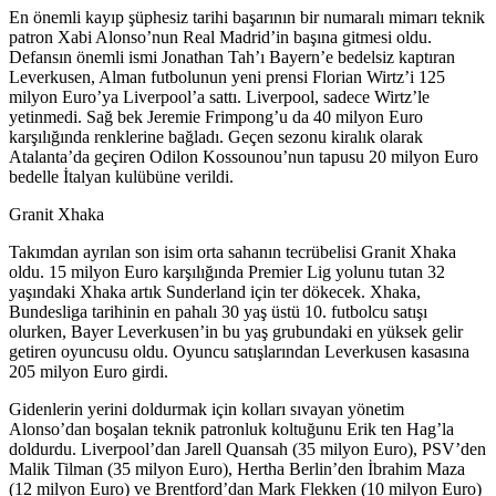
En önemli kayıp şüphesiz tarihi başarının bir numaralı mimarı teknik
patron Xabi Alonso’nun Real Madrid’in başına gitmesi oldu.
Defansın önemli ismi Jonathan Tah’ı Bayern’e bedelsiz kaptıran
Leverkusen, Alman futbolunun yeni prensi Florian Wirtz’i 125
milyon Euro’ya Liverpool’a sattı. Liverpool, sadece Wirtz’le
yetinmedi. Sağ bek Jeremie Frimpong’u da 40 milyon Euro
karşılığında renklerine bağladı. Geçen sezonu kiralık olarak
Atalanta’da geçiren Odilon Kossounou’nun tapusu 20 milyon Euro
bedelle İtalyan kulübüne verildi.
Granit Xhaka
Takımdan ayrılan son isim orta sahanın tecrübelisi Granit Xhaka
oldu. 15 milyon Euro karşılığında Premier Lig yolunu tutan 32
yaşındaki Xhaka artık Sunderland için ter dökecek. Xhaka,
Bundesliga tarihinin en pahalı 30 yaş üstü 10. futbolcu satışı
olurken, Bayer Leverkusen’in bu yaş grubundaki en yüksek gelir
getiren oyuncusu oldu. Oyuncu satışlarından Leverkusen kasasına
205 milyon Euro girdi.
Gidenlerin yerini doldurmak için kolları sıvayan yönetim
Alonso’dan boşalan teknik patronluk koltuğunu Erik ten Hag’la
doldurdu. Liverpool’dan Jarell Quansah (35 milyon Euro), PSV’den
Malik Tilman (35 milyon Euro), Hertha Berlin’den İbrahim Maza
(12 milyon Euro) ve Brentford’dan Mark Flekken (10 milyon Euro)