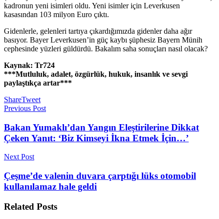
kadronun yeni isimleri oldu. Yeni isimler için Leverkusen
kasasından 103 milyon Euro çıktı.
Gidenlerle, gelenleri tartıya çıkardığımızda gidenler daha ağır
basıyor. Bayer Leverkusen’in güç kaybı şüphesiz Bayern Münih
cephesinde yüzleri güldürdü. Bakalım saha sonuçları nasıl olacak?
Kaynak: Tr724
***Mutluluk, adalet, özgürlük, hukuk, insanlık ve sevgi
paylaştıkça artar***
Share
Tweet
Previous Post
Bakan Yumaklı’dan Yangın Eleştirilerine Dikkat
Çeken Yanıt: ‘Biz Kimseyi İkna Etmek İçin…’
Next Post
Çeşme’de valenin duvara çarptığı lüks otomobil
kullanılamaz hale geldi
Related
Posts