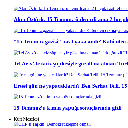
Akın Öztürk: 15 Temmuz önlenirdi ama 2 buçuk s
”15 Temmuz gazisi” nasıl yakalandı? Kabinden 
Tel Aviv’de taciz şüphesiyle gözaltına alınan Tür
Ertesi gün ne yapacaklardı? Ben Serhat Telli, 
15 Temmuz’u kimin yaptığı sonuçlarında gizli
Kürt Meselesi