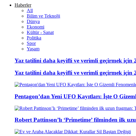
Haberler
All
Bilim ve Teknolji
Dünya
Ekonomi
Kültür - Sanat
Politika
Spor
Yaşam
Yaz tatilini daha keyifli ve verimli geçirmek için 
Yaz tatilini daha keyifli ve verimli geçirmek için 
Pentagon’dan Yeni UFO Kayıtları: İşte O Gizem
Robert Pattinson’lı ‘Primetime’ filminden ilk u