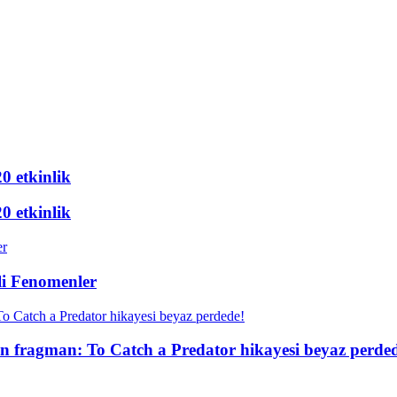
20 etkinlik
20 etkinlik
li Fenomenler
zun fragman: To Catch a Predator hikayesi beyaz perde