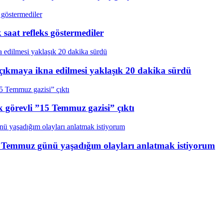
aat refleks göstermediler
çıkmaya ikna edilmesi yaklaşık 20 dakika sürdü
k görevli ”15 Temmuz gazisi” çıktı
15 Temmuz günü yaşadığım olayları anlatmak istiyorum