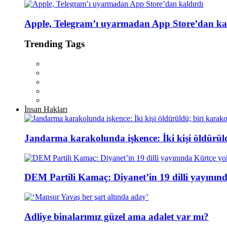
Apple, Telegram’ı uyarmadan App Store’dan ka
Trending Tags
İnsan Hakları
Jandarma karakolunda işkence: İki kişi öldürül
DEM Partili Kamaç: Diyanet’in 19 dilli yayının
Adliye binalarımız güzel ama adalet var mı?