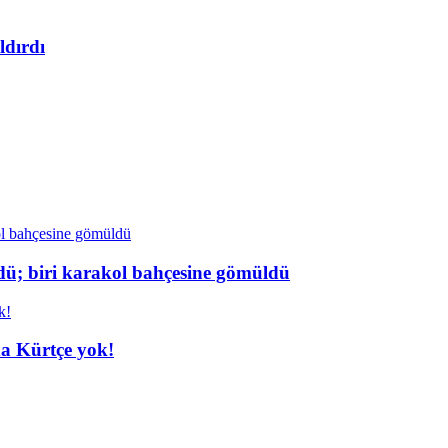
ldırdı
dü; biri karakol bahçesine gömüldü
da Kürtçe yok!