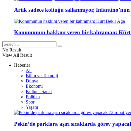
Artık sadece koltuğu sallanmıyor, Infantino’nun
Konumunun hakkını veren bir kahraman: Kürt
No Result
View All Result
Haberler
All
Bilim ve Teknolji
Dünya
Ekonomi
Kültür - Sanat
Politika
Spor
Yaşam
Pekin’de parklara aşırı sıcaklarda görev yapacak 