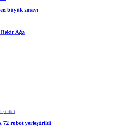
 en büyük sınavı
 Bekir Ağa
72 robot yerleştirildi