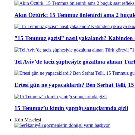
Akın Öztürk: 15 Temmuz önlenirdi ama 2 buçuk s
”15 Temmuz gazisi” nasıl yakalandı? Kabinden 
Tel Aviv’de taciz şüphesiyle gözaltına alınan Tür
Ertesi gün ne yapacaklardı? Ben Serhat Telli, 
15 Temmuz’u kimin yaptığı sonuçlarında gizli
Kürt Meselesi