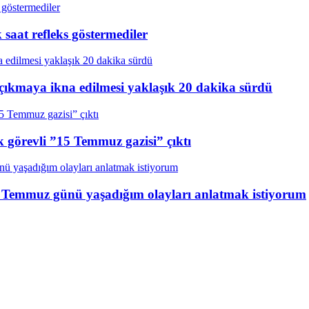
aat refleks göstermediler
çıkmaya ikna edilmesi yaklaşık 20 dakika sürdü
k görevli ”15 Temmuz gazisi” çıktı
15 Temmuz günü yaşadığım olayları anlatmak istiyorum