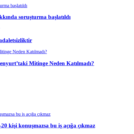
kkında soruşturma başlatıldı
aletsizliktir
enyurt’taki Mitinge Neden Katılmadı?
20 kişi konuşmazsa bu iş açığa çıkmaz