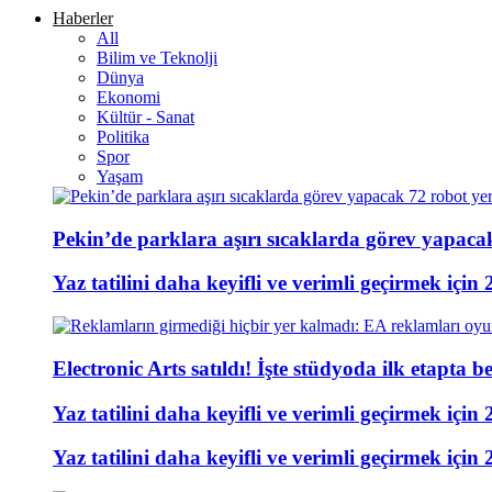
Haberler
All
Bilim ve Teknolji
Dünya
Ekonomi
Kültür - Sanat
Politika
Spor
Yaşam
Pekin’de parklara aşırı sıcaklarda görev yapacak 
Yaz tatilini daha keyifli ve verimli geçirmek için 
Electronic Arts satıldı! İşte stüdyoda ilk etapta b
Yaz tatilini daha keyifli ve verimli geçirmek için 
Yaz tatilini daha keyifli ve verimli geçirmek için 