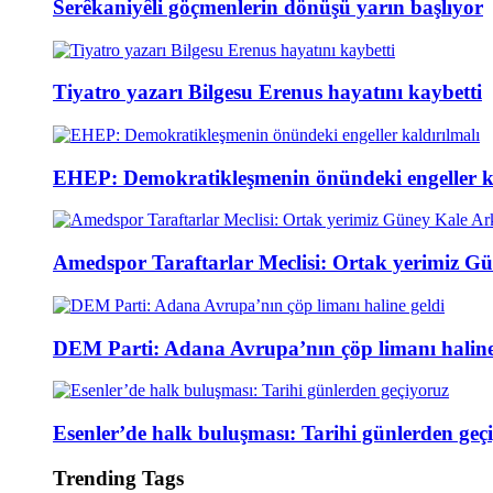
Serêkaniyêli göçmenlerin dönüşü yarın başlıyor
Tiyatro yazarı Bilgesu Erenus hayatını kaybetti
EHEP: Demokratikleşmenin önündeki engeller ka
Amedspor Taraftarlar Meclisi: Ortak yerimiz Gü
DEM Parti: Adana Avrupa’nın çöp limanı haline
Esenler’de halk buluşması: Tarihi günlerden geç
Trending Tags