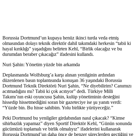
Borussia Dortmund’un kupaya henüz ikinci turda veda etmiş
olmasından dolayı teknik direktör dahil takımdaki herkesin “tabii ki
hayal kırıklığı” yaşadığını belirten Kehl, “Birlik olacağız ve bu
durumdan beraber çıkacağız” ifadesini kullandı.
Nuri Şahin: Yönetim yüzde bin arkamda
Deplasmanda Wolfsburg’a karşı alınan yenilginin ardından
düzenlenen basın toplantısında konuşan 36 yaşındaki Borussia
Dortmund Teknik Direktörü Nuri Şahin, “Ne diyebilirim? Canımızı
acıtmadığını mı? Tabii ki çok acıtıyor” dedi. Türkiye Milli
Takımı’nın eski oyuncusu Şahin, kulüp yönetiminin desteğini
hissedip hissetmediğini soran bir gazeteciye ise şu yanıtı verdi:
“Yüzde bin. Bu hisse sahibim. Yolu birlikte yürüyeceğiz.”
Peki Dortmund bu yenilgiler girdabından nasıl çıkacak? “Kimse
sihirbazlık yapamaz” diyen Sportif Direktör Kehl, “Günün sonunda
gücümüzü toplamalı ve birlik olmalıyız” ifadelerini kullanarak
Borussia Dortmund’un daha önce de benzer süreçlerden geçtiğini ve