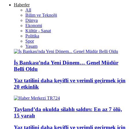
Haberler
All
Bilim ve Teknolji
Dünya
Ekonomi
Kültür - Sanat
Politika
Spor
Yaşam
İş Bankası’nda Yeni Dönem… Genel Müdür
Belli Oldu
Yaz tatilini daha keyifli ve verimli geçirmek için
20 etkinlik
Tayland’da okulda silahlı saldırı: En az 7 ölü,
15 yaralı
Yaz tatilini daha keyifli ve verimli geçirmek için