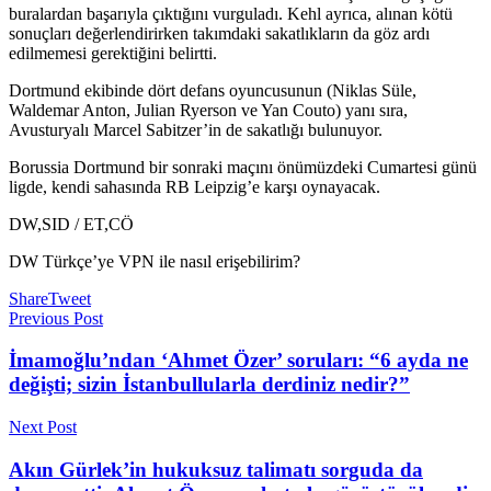
buralardan başarıyla çıktığını vurguladı. Kehl ayrıca, alınan kötü
sonuçları değerlendirirken takımdaki sakatlıkların da göz ardı
edilmemesi gerektiğini belirtti.
Dortmund ekibinde dört defans oyuncusunun (Niklas Süle,
Waldemar Anton, Julian Ryerson ve Yan Couto) yanı sıra,
Avusturyalı Marcel Sabitzer’in de sakatlığı bulunuyor.
Borussia Dortmund bir sonraki maçını önümüzdeki Cumartesi günü
ligde, kendi sahasında RB Leipzig’e karşı oynayacak.
DW,SID / ET,CÖ
DW Türkçe’ye VPN ile nasıl erişebilirim?
Share
Tweet
Previous Post
İmamoğlu’ndan ‘Ahmet Özer’ soruları: “6 ayda ne
değişti; sizin İstanbullularla derdiniz nedir?”
Next Post
Akın Gürlek’in hukuksuz talimatı sorguda da