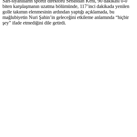
Sarı-siyahlıların sportif direktörü Sebastian Kehl, 90 dakikası 0-0
biten karşılaşmanın uzatma bölümünde, 117’inci dakikada yenilen
golle takımın elenmesinin ardından yaptığı açıklamada, bu
mağlubiyetin Nuri Şahin’in geleceğini etkileme anlamında “hiçbir
şey” ifade etmediğini dile getirdi.