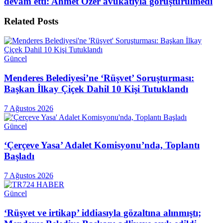
devam etti: Ahmet Özer avukatıyla görüştürülmedi
Related
Posts
Güncel
Menderes Belediyesi’ne ‘Rüşvet’ Soruşturması:
Başkan İlkay Çiçek Dahil 10 Kişi Tutuklandı
7 Ağustos 2026
Güncel
‘Çerçeve Yasa’ Adalet Komisyonu’nda, Toplantı
Başladı
7 Ağustos 2026
Güncel
‘Rüşvet ve irtikap’ iddiasıyla gözaltına alınmıştı;