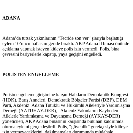
ADANA
Adana’da tutsak yakınlarının “Tecride son ver” şiarıyla başlattığı
eylem 10’uncu haftasını geride bıraktı. AKP Adana İl binası önünde
açıklama yapmak isteyen kitleye polis izin vermedi. Polis, bina
çevresini bariyerlerle kapatıp, yaya geçişini engelledi.
POLİSTEN ENGELLEME
Polisin engelleme girişimine karşın Halkların Demokratik Kongresi
(HDK), Barış Anneleri, Demokratik Bölgeler Partisi (DBP), DEM
Parti, Akdeniz Adana Tutuklu ve Hükümlü Aileleriyle Yardımlaşma
Derneği (AATUHAY-DER), Akdeniz Yakınlarını Kaybeden
Ailelerle Yardımlaşma ve Dayanışma Derneği (AYKAY-DER)
yöneticileri, AKP Adana binasının karşısında bulunan kaldırımda
oturma eylemi gerçekleştirdi. Polis, “güvenlik” gerekçesiyle kitleye
izin vermeyeceklerini, dağılmamaları durumunda müdahale