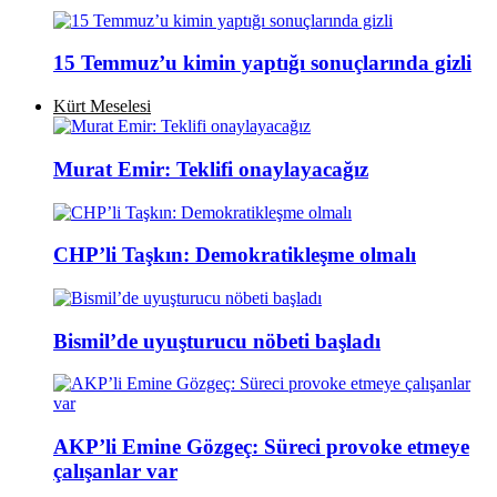
15 Temmuz’u kimin yaptığı sonuçlarında gizli
Kürt Meselesi
Murat Emir: Teklifi onaylayacağız
CHP’li Taşkın: Demokratikleşme olmalı
Bismil’de uyuşturucu nöbeti başladı
AKP’li Emine Gözgeç: Süreci provoke etmeye
çalışanlar var