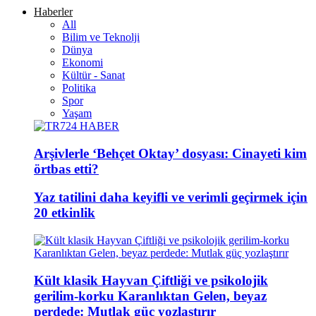
Haberler
All
Bilim ve Teknolji
Dünya
Ekonomi
Kültür - Sanat
Politika
Spor
Yaşam
Arşivlerle ‘Behçet Oktay’ dosyası: Cinayeti kim
örtbas etti?
Yaz tatilini daha keyifli ve verimli geçirmek için
20 etkinlik
Kült klasik Hayvan Çiftliği ve psikolojik
gerilim-korku Karanlıktan Gelen, beyaz
perdede: Mutlak güç yozlaştırır