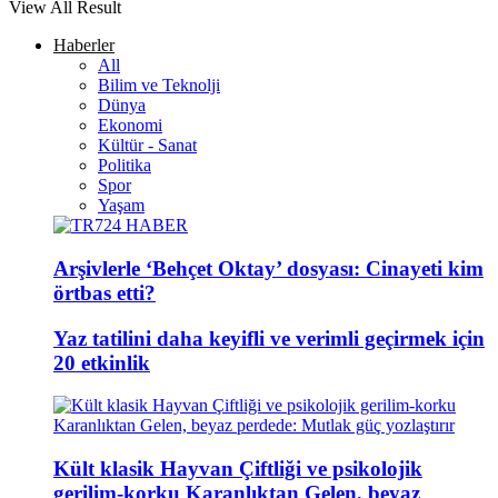
View All Result
Haberler
All
Bilim ve Teknolji
Dünya
Ekonomi
Kültür - Sanat
Politika
Spor
Yaşam
Arşivlerle ‘Behçet Oktay’ dosyası: Cinayeti kim
örtbas etti?
Yaz tatilini daha keyifli ve verimli geçirmek için
20 etkinlik
Kült klasik Hayvan Çiftliği ve psikolojik
gerilim-korku Karanlıktan Gelen, beyaz