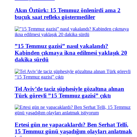
Akın Öztürk: 15 Temmuz önlenirdi ama 2
buçuk saat refleks göstermediler
”15 Temmuz gazisi” nasıl yakalandı?
Kabinden çıkmaya ikna edilmesi yaklaşık 20
dakika sürdü
Tel Aviv’de taciz şüphesiyle gözaltına alınan
Türk görevli ”15 Temmuz gazisi” çıktı
Ertesi gün ne yapacaklardı? Ben Serhat Telli,
15 Temmuz günü yaşadığım olayları anlatmak