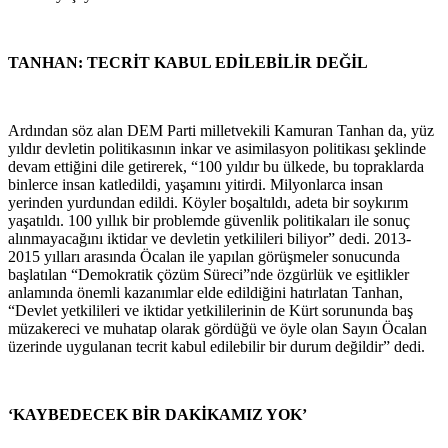
TANHAN: TECRİT KABUL EDİLEBİLİR DEĞİL
Ardından söz alan DEM Parti milletvekili Kamuran Tanhan da, yüz
yıldır devletin politikasının inkar ve asimilasyon politikası şeklinde
devam ettiğini dile getirerek, “100 yıldır bu ülkede, bu topraklarda
binlerce insan katledildi, yaşamını yitirdi. Milyonlarca insan
yerinden yurdundan edildi. Köyler boşaltıldı, adeta bir soykırım
yaşatıldı. 100 yıllık bir problemde güvenlik politikaları ile sonuç
alınmayacağını iktidar ve devletin yetkilileri biliyor” dedi. 2013-
2015 yılları arasında Öcalan ile yapılan görüşmeler sonucunda
başlatılan “Demokratik çözüm Süreci”nde özgürlük ve eşitlikler
anlamında önemli kazanımlar elde edildiğini hatırlatan Tanhan,
“Devlet yetkilileri ve iktidar yetkililerinin de Kürt sorununda baş
müzakereci ve muhatap olarak gördüğü ve öyle olan Sayın Öcalan
üzerinde uygulanan tecrit kabul edilebilir bir durum değildir” dedi.
‘KAYBEDECEK BİR DAKİKAMIZ YOK’