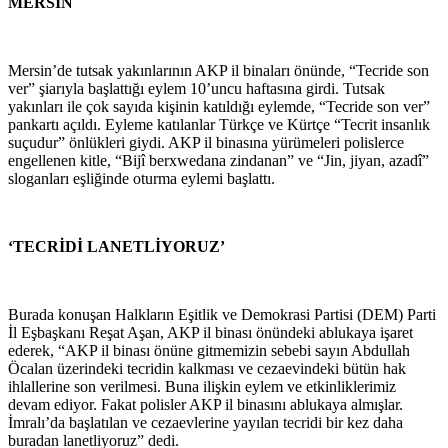
MERSİN
Mersin’de tutsak yakınlarının AKP il binaları önünde, “Tecride son
ver” şiarıyla başlattığı eylem 10’uncu haftasına girdi. Tutsak
yakınları ile çok sayıda kişinin katıldığı eylemde, “Tecride son ver”
pankartı açıldı. Eyleme katılanlar Türkçe ve Kürtçe “Tecrit insanlık
suçudur” önlükleri giydi. AKP il binasına yürümeleri polislerce
engellenen kitle, “Bijî berxwedana zindanan” ve “Jin, jiyan, azadî”
sloganları eşliğinde oturma eylemi başlattı.
‘TECRİDİ LANETLİYORUZ’
Burada konuşan Halkların Eşitlik ve Demokrasi Partisi (DEM) Parti
İl Eşbaşkanı Reşat Aşan, AKP il binası önündeki ablukaya işaret
ederek, “AKP il binası önüne gitmemizin sebebi sayın Abdullah
Öcalan üzerindeki tecridin kalkması ve cezaevindeki bütün hak
ihlallerine son verilmesi. Buna ilişkin eylem ve etkinliklerimiz
devam ediyor. Fakat polisler AKP il binasını ablukaya almışlar.
İmralı’da başlatılan ve cezaevlerine yayılan tecridi bir kez daha
buradan lanetliyoruz” dedi.