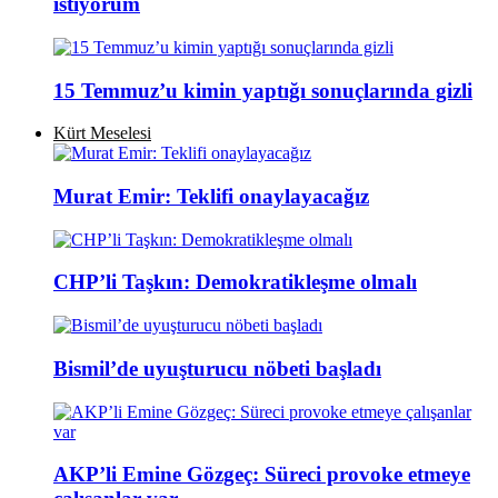
istiyorum
15 Temmuz’u kimin yaptığı sonuçlarında gizli
Kürt Meselesi
Murat Emir: Teklifi onaylayacağız
CHP’li Taşkın: Demokratikleşme olmalı
Bismil’de uyuşturucu nöbeti başladı
AKP’li Emine Gözgeç: Süreci provoke etmeye