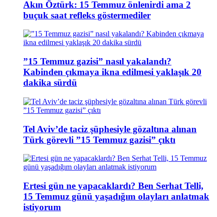
Akın Öztürk: 15 Temmuz önlenirdi ama 2
buçuk saat refleks göstermediler
”15 Temmuz gazisi” nasıl yakalandı?
Kabinden çıkmaya ikna edilmesi yaklaşık 20
dakika sürdü
Tel Aviv’de taciz şüphesiyle gözaltına alınan
Türk görevli ”15 Temmuz gazisi” çıktı
Ertesi gün ne yapacaklardı? Ben Serhat Telli,
15 Temmuz günü yaşadığım olayları anlatmak
istiyorum