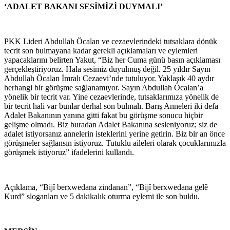
‘ADALET BAKANI SESİMİZİ DUYMALI’
PKK Lideri Abdullah Öcalan ve cezaevlerindeki tutsaklara dönük
tecrit son bulmayana kadar gerekli açıklamaları ve eylemleri
yapacaklarını belirten Yakut, “Biz her Cuma günü basın açıklaması
gerçekleştiriyoruz. Hala sesimiz duyulmuş değil. 25 yıldır Sayın
Abdullah Öcalan İmralı Cezaevi’nde tutuluyor. Yaklaşık 40 aydır
herhangi bir görüşme sağlanamıyor. Sayın Abdullah Öcalan’a
yönelik bir tecrit var. Yine cezaevlerinde, tutsaklarımıza yönelik de
bir tecrit hali var bunlar derhal son bulmalı. Barış Anneleri iki defa
Adalet Bakanının yanına gitti fakat bu görüşme sonucu hiçbir
gelişme olmadı. Biz buradan Adalet Bakanına sesleniyoruz; siz de
adalet istiyorsanız annelerin isteklerini yerine getirin. Biz bir an önce
görüşmeler sağlansın istiyoruz. Tutuklu aileleri olarak çocuklarımızla
görüşmek istiyoruz” ifadelerini kullandı.
Açıklama, “Bijî berxwedana zindanan”, “Bijî berxwedana gelê
Kurd” sloganları ve 5 dakikalık oturma eylemi ile son buldu.