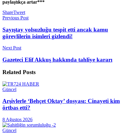
paylaştıkça artar***
Share
Tweet
Previous Post
Sayıştay yolsuzluğu tespit etti ancak kamu
görevlilerin isimleri gizlendi!
Next Post
Gazeteci Elif Akkuş hakkında tahliye kararı
Related
Posts
Güncel
Arşivlerle ‘Behçet Oktay’ dosyası: Cinayeti kim
örtbas etti?
8 Ağustos 2026
Güncel