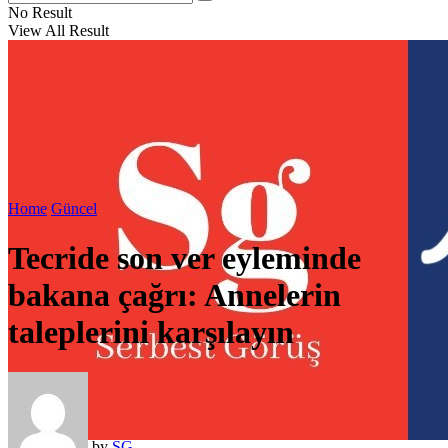
No Result
View All Result
Home
Güncel
Tecride son ver eyleminde
bakana çağrı: Annelerin
taleplerini karşılayın
by
SG