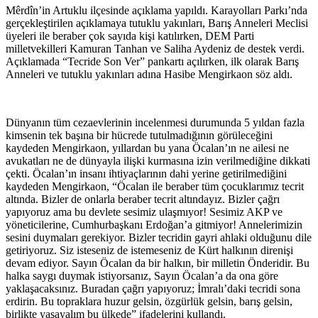
Mêrdîn’in Artuklu ilçesinde açıklama yapıldı. Karayolları Parkı’nda
gerçekleştirilen açıklamaya tutuklu yakınları, Barış Anneleri Meclisi
üyeleri ile beraber çok sayıda kişi katılırken, DEM Parti
milletvekilleri Kamuran Tanhan ve Saliha Aydeniz de destek verdi.
Açıklamada “Tecride Son Ver” pankartı açılırken, ilk olarak Barış
Anneleri ve tutuklu yakınları adına Hasibe Mengirkaon söz aldı.
Dünyanın tüm cezaevlerinin incelenmesi durumunda 5 yıldan fazla
kimsenin tek başına bir hücrede tutulmadığının görüleceğini
kaydeden Mengirkaon, yıllardan bu yana Öcalan’ın ne ailesi ne
avukatları ne de dünyayla ilişki kurmasına izin verilmediğine dikkati
çekti. Öcalan’ın insanı ihtiyaçlarının dahi yerine getirilmediğini
kaydeden Mengirkaon, “Öcalan ile beraber tüm çocuklarımız tecrit
altında. Bizler de onlarla beraber tecrit altındayız. Bizler çağrı
yapıyoruz ama bu devlete sesimiz ulaşmıyor! Sesimiz AKP ve
yöneticilerine, Cumhurbaşkanı Erdoğan’a gitmiyor! Annelerimizin
sesini duymaları gerekiyor. Bizler tecridin gayri ahlaki olduğunu dile
getiriyoruz. Siz isteseniz de istemeseniz de Kürt halkının direnişi
devam ediyor. Sayın Öcalan da bir halkın, bir milletin Önderidir. Bu
halka saygı duymak istiyorsanız, Sayın Öcalan’a da ona göre
yaklaşacaksınız. Buradan çağrı yapıyoruz; İmralı’daki tecridi sona
erdirin. Bu topraklara huzur gelsin, özgürlük gelsin, barış gelsin,
birlikte yaşayalım bu ülkede” ifadelerini kullandı.