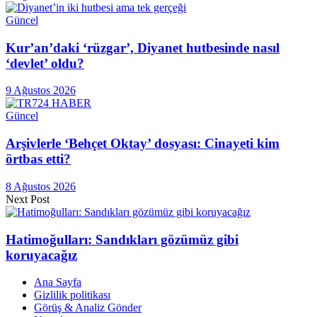
Güncel
Kur’an’daki ‘rüzgar’, Diyanet hutbesinde nasıl
‘devlet’ oldu?
9 Ağustos 2026
Güncel
Arşivlerle ‘Behçet Oktay’ dosyası: Cinayeti kim
örtbas etti?
8 Ağustos 2026
Next Post
Hatimoğulları: Sandıkları gözümüz gibi
koruyacağız
Ana Sayfa
Gizlilik politikası
Görüş & Analiz Gönder