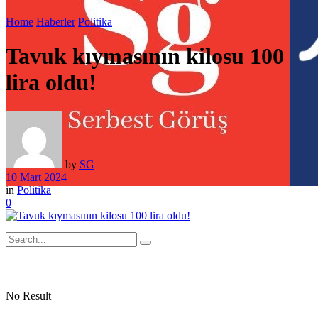
Home
Haberler
Politika
Tavuk kıymasının kilosu 100
lira oldu!
by
SG
10 Mart 2024
in
Politika
0
No Result