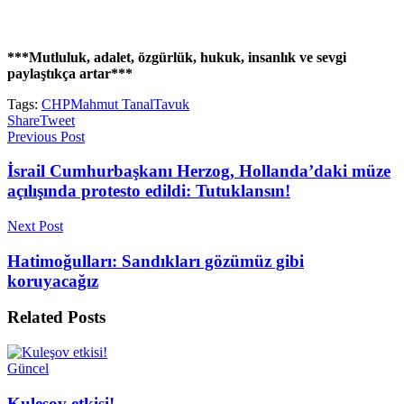
***Mutluluk, adalet, özgürlük, hukuk, insanlık ve sevgi
paylaştıkça artar***
Tags:
CHP
Mahmut Tanal
Tavuk
Share
Tweet
Previous Post
İsrail Cumhurbaşkanı Herzog, Hollanda’daki müze
açılışında protesto edildi: Tutuklansın!
Next Post
Hatimoğulları: Sandıkları gözümüz gibi
koruyacağız
Related
Posts
Güncel
Kuleşov etkisi!