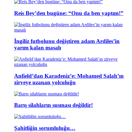
Reis Bey’den bugüne: “Onu da ben yaptım!”
İngiliz futbolunu değiştiren adam Ardiles’in
yarım kalan masalı
Anfield’dan Karadeniz’e: Mohamed Salah’ın
zirveye uzanan yolculuğu
Barış silahların susması değildir!
Şahitliğin sorumluluğu…