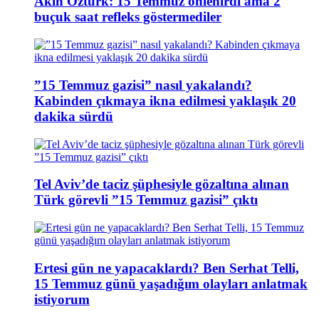
Akın Öztürk: 15 Temmuz önlenirdi ama 2
buçuk saat refleks göstermediler
”15 Temmuz gazisi” nasıl yakalandı?
Kabinden çıkmaya ikna edilmesi yaklaşık 20
dakika sürdü
Tel Aviv’de taciz şüphesiyle gözaltına alınan
Türk görevli ”15 Temmuz gazisi” çıktı
Ertesi gün ne yapacaklardı? Ben Serhat Telli,
15 Temmuz günü yaşadığım olayları anlatmak
istiyorum