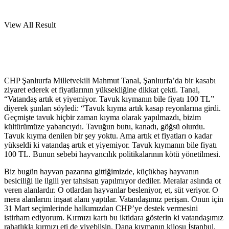
View All Result
CHP Şanlıurfa Milletvekili Mahmut Tanal, Şanlıurfa’da bir kasabı
ziyaret ederek et fiyatlarının yüksekliğine dikkat çekti. Tanal,
“Vatandaş artık et yiyemiyor. Tavuk kıymanın bile fiyatı 100 TL”
diyerek şunları söyledi: “Tavuk kıyma artık kasap reyonlarına girdi.
Geçmişte tavuk hiçbir zaman kıyma olarak yapılmazdı, bizim
kültürümüze yabancıydı. Tavuğun butu, kanadı, göğsü olurdu.
Tavuk kıyma denilen bir şey yoktu. Ama artık et fiyatları o kadar
yükseldi ki vatandaş artık et yiyemiyor. Tavuk kıymanın bile fiyatı
100 TL. Bunun sebebi hayvancılık politikalarının kötü yönetilmesi.
Biz bugün hayvan pazarına gittiğimizde, küçükbaş hayvanın
besiciliği ile ilgili yer tahsisatı yapılmıyor dediler. Meralar aslında ot
veren alanlardır. O otlardan hayvanlar besleniyor, et, süt veriyor. O
mera alanlarını inşaat alanı yaptılar. Vatandaşımız perişan. Onun için
31 Mart seçimlerinde halkımızdan CHP’ye destek vermesini
istirham ediyorum. Kırmızı kartı bu iktidara gösterin ki vatandaşımız
rahatlıkla kırmızı eti de yiyebilsin. Dana kıymanın kilosu İstanbul,