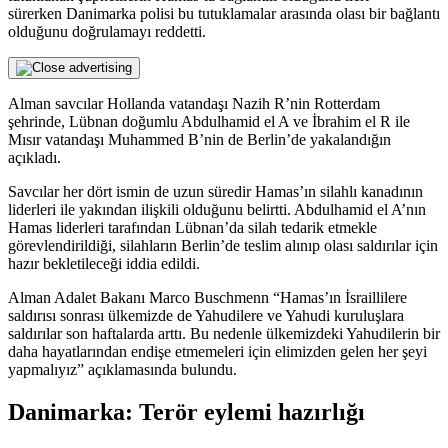
sürerken Danimarka polisi bu tutuklamalar arasında olası bir bağlantı
olduğunu doğrulamayı reddetti.
Alman savcılar Hollanda vatandaşı Nazih R’nin Rotterdam
şehrinde, Lübnan doğumlu Abdulhamid el A ve İbrahim el R ile
Mısır vatandaşı Muhammed B’nin de Berlin’de yakalandığın
açıkladı.
Savcılar her dört ismin de uzun süredir Hamas’ın silahlı kanadının
liderleri ile yakından ilişkili olduğunu belirtti. Abdulhamid el A’nın
Hamas liderleri tarafından Lübnan’da silah tedarik etmekle
görevlendirildiği, silahların Berlin’de teslim alınıp olası saldırılar için
hazır bekletileceği iddia edildi.
Alman Adalet Bakanı Marco Buschmenn “Hamas’ın İsraillilere
saldırısı sonrası ülkemizde de Yahudilere ve Yahudi kuruluşlara
saldırılar son haftalarda arttı. Bu nedenle ülkemizdeki Yahudilerin bir
daha hayatlarından endişe etmemeleri için elimizden gelen her şeyi
yapmalıyız” açıklamasında bulundu.
Danimarka: Terör eylemi hazırlığı