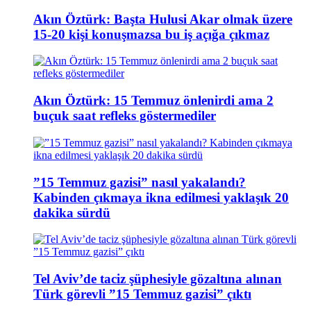
Akın Öztürk: Başta Hulusi Akar olmak üzere
15-20 kişi konuşmazsa bu iş açığa çıkmaz
Akın Öztürk: 15 Temmuz önlenirdi ama 2
buçuk saat refleks göstermediler
”15 Temmuz gazisi” nasıl yakalandı?
Kabinden çıkmaya ikna edilmesi yaklaşık 20
dakika sürdü
Tel Aviv’de taciz şüphesiyle gözaltına alınan
Türk görevli ”15 Temmuz gazisi” çıktı