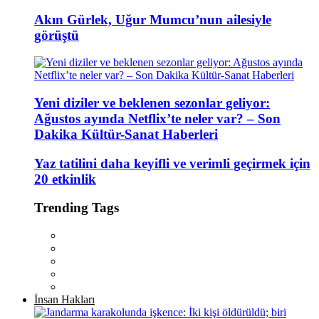
Akın Gürlek, Uğur Mumcu’nun ailesiyle
görüştü
Yeni diziler ve beklenen sezonlar geliyor:
Ağustos ayında Netflix’te neler var? – Son
Dakika Kültür-Sanat Haberleri
Yaz tatilini daha keyifli ve verimli geçirmek için
20 etkinlik
Trending Tags
İnsan Hakları