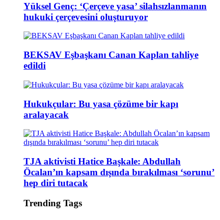
Yüksel Genç: ‘Çerçeve yasa’ silahsızlanmanın
hukuki çerçevesini oluşturuyor
BEKSAV Eşbaşkanı Canan Kaplan tahliye
edildi
Hukukçular: Bu yasa çözüme bir kapı
aralayacak
TJA aktivisti Hatice Başkale: Abdullah
Öcalan’ın kapsam dışında bırakılması ‘sorunu’
hep diri tutacak
Trending Tags