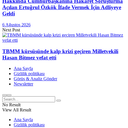
Hakkında Cumhurbaşkanına Hakaret Soruşturma
Açılan Ertuğrul Özkök İfade Vermek İçin Adliyeye
Geldi
6 Ağustos 2026
Next Post
TBMM kürsüsünde kalp krizi geçiren Milletvekili
Hasan Bitmez vefat etti
Ana Sayfa
Gizlilik politikası
Görüş & Analiz Gönder
Newsletter
No Result
View All Result
Ana Sayfa
Gizlilik politikası