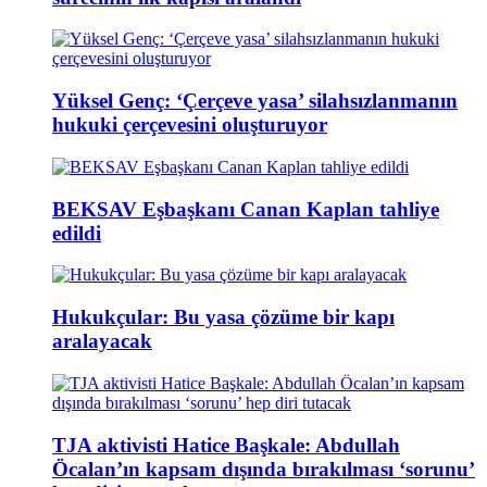
Yüksel Genç: ‘Çerçeve yasa’ silahsızlanmanın
hukuki çerçevesini oluşturuyor
BEKSAV Eşbaşkanı Canan Kaplan tahliye
edildi
Hukukçular: Bu yasa çözüme bir kapı
aralayacak
TJA aktivisti Hatice Başkale: Abdullah
Öcalan’ın kapsam dışında bırakılması ‘sorunu’