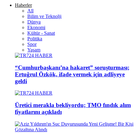
Haberler
All
Bilim ve Teknolji
Dünya
Ekonomi
Kültür - Sanat
Politika
Spor
Yaşam
“Cumhurbaşkanı’na hakaret” soruşturması;
Ertuğrul Özkök, ifade vermek için adliyeye
geldi
Üretici merakla bekliyordu; TMO fındık alım
fiyatlarını açıkladı