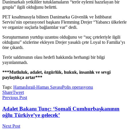
Danimarkalı yetkililer tutuklamaların “terör eylemi hazırlayan bir
grupla” ilgili olduğunu belirtti.
PET kısaltmasıyla bilinen Danimarka Güvenlik ve İstihbarat
Servisi’nin operasyonel başkanı Flemming Drejer “Yabancı ülkelerle
ve organize suçlarla bağlantılar var” dedi.
Soruşturmanın yurtdışı uzantısı olduğunu ve “suç çeteleriyle ilgili
olduğunu” sözlerine ekleyen Drejer yasaklı çete Loyal to Familia’yı
öne çıkardı.
Terör saldırısının olası hedefi hakkında herhangi bir bilgi
yayınlanmadı.
***Mutluluk, adalet, özgürlük, hukuk, insanlık ve sevgi
paylaştıkça artar***
Tags:
Hamas
İsrail-Hamas Savaşı
Polis operasyonu
Share
Tweet
Previous Post
Adalet Bakanı Tunç: ‘Somali Cumhurbaşkanının
oğlu Türkiye’ye gelecek’
Next Post