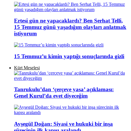
Ertesi gün ne yapacaklardı? Ben Serhat Telli,
15 Temmuz günü yaşadığım olayları anlatmak
istiyorum
15 Temmuz’u kimin yaptığı sonuçlarında gizli
Kürt Meselesi
Tanrukulu’dan ‘çerçeve yasa’ açıklaması:
Genel Kurul’da evet diyeceğim
Ayşegül Doğan: Siyasi ve hukuki bir inşa
sürecinin ilk kapısı aralandı