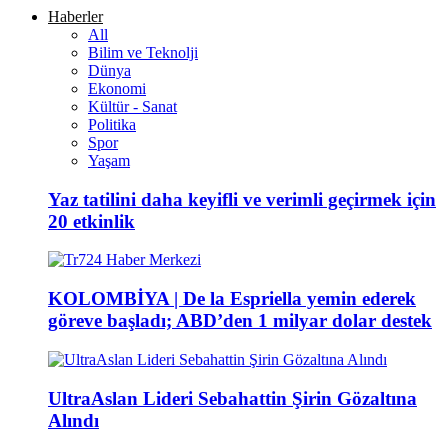
Haberler
All
Bilim ve Teknolji
Dünya
Ekonomi
Kültür - Sanat
Politika
Spor
Yaşam
Yaz tatilini daha keyifli ve verimli geçirmek için
20 etkinlik
KOLOMBİYA | De la Espriella yemin ederek
göreve başladı; ABD’den 1 milyar dolar destek
UltraAslan Lideri Sebahattin Şirin Gözaltına
Alındı