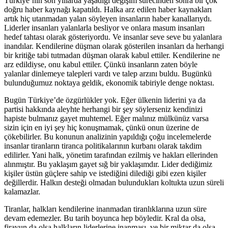
Türkiye’nin son yıllarda yaşadığı değişim sürecinden sonra bir çok
doğru haber kaynağı kapatıldı. Halka arz edilen haber kaynakları
artık hiç utanmadan yalan söyleyen insanların haber kanallarıydı.
Liderler insanları yalanlarla besliyor ve onlara masum insanları
hedef tahtası olarak gösteriyordu. Ve insanlar seve seve bu yalanlara
inandılar. Kendilerine düşman olarak gösterilen insanları da herhangi
bir kritiğe tabi tutmadan düşman olarak kabul ettiler. Kendilerine ne
arz edildiyse, onu kabul ettiler. Çünkü insanların zaten böyle
yalanlar dinlemeye talepleri vardı ve talep arzını buldu. Bugünkü
bulunduğumuz noktaya geldik, ekonomik tabiriyle denge noktası.
Bugün Türkiye’de özgürlükler yok. Eğer ülkenin liderini ya da
partisi hakkında aleyhte herhangi bir şey söylerseniz kendinizi
hapiste bulmanız gayet muhtemel. Eğer malınız mülkünüz varsa
sizin için en iyi şey hiç konuşmamak, çünkü onun üzerine de
çökebilirler. Bu konunun analizinin yapıldığı çoğu incelemelerde
insanlar tiranların tiranca politikalarının kurbanı olarak takdim
edilirler. Yani halk, yönetim tarafından ezilmiş ve hakları ellerinden
alınmıştır. Bu yaklaşım gayet sığ bir yaklaşımdır. Lider dediğimiz
kişiler üstün güçlere sahip ve istediğini dilediği gibi ezen kişiler
değillerdir. Halkın desteği olmadan bulundukları koltukta uzun süreli
kalamazlar.
Tiranlar, halkları kendilerine inanmadan tiranlıklarına uzun süre
devam edemezler. Bu tarih boyunca hep böyledir. Kral da olsa,
firavun da olsa halkların liderlerine inanması, ve bir miktar da olsa