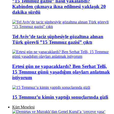
”15 Temmuz gazisi” nasıl yakalandı?
Kabinden çıkmaya ikna edilmesi yaklaşık 20
dakika sürdü
Tel Aviv’de taciz şüphesiyle gözaltına alınan
Türk görevli ”15 Temmuz gazisi” çıktı
Ertesi gün ne yapacaklardı? Ben Serhat Telli,
15 Temmuz günü yaşadığım olayları anlatmak
istiyorum
15 Temmuz’u kimin yaptığı sonuçlarında gizli
Kürt Meselesi