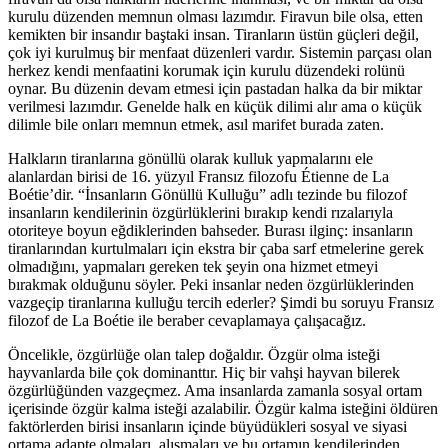
kurulu düzenden memnun olması lazımdır. Firavun bile olsa, etten
kemikten bir insandır baştaki insan. Tiranların üstün güçleri değil,
çok iyi kurulmuş bir menfaat düzenleri vardır. Sistemin parçası olan
herkez kendi menfaatini korumak için kurulu düzendeki rolünü
oynar. Bu düzenin devam etmesi için pastadan halka da bir miktar
verilmesi lazımdır. Genelde halk en küçük dilimi alır ama o küçük
dilimle bile onları memnun etmek, asıl marifet burada zaten.
Halkların tiranlarına gönüllü olarak kulluk yapmalarını ele
alanlardan birisi de 16. yüzyıl Fransız filozofu Étienne de La
Boétie’dir. “İnsanların Gönüllü Kulluğu” adlı tezinde bu filozof
insanların kendilerinin özgürlüklerini bırakıp kendi rızalarıyla
otoriteye boyun eğdiklerinden bahseder. Burası ilginç: insanların
tiranlarından kurtulmaları için ekstra bir çaba sarf etmelerine gerek
olmadığını, yapmaları gereken tek şeyin ona hizmet etmeyi
bırakmak olduğunu söyler. Peki insanlar neden özgürlüklerinden
vazgeçip tiranlarına kulluğu tercih ederler? Şimdi bu soruyu Fransız
filozof de La Boétie ile beraber cevaplamaya çalışacağız.
Öncelikle, özgürlüğe olan talep doğaldır. Özgür olma isteği
hayvanlarda bile çok dominanttır. Hiç bir vahşi hayvan bilerek
özgürlüğünden vazgeçmez. Ama insanlarda zamanla sosyal ortam
içerisinde özgür kalma isteği azalabilir. Özgür kalma isteğini öldüren
faktörlerden birisi insanların içinde büyüdükleri sosyal ve siyasi
ortama adapte olmaları, alışmaları ve bu ortamın kendilerinden