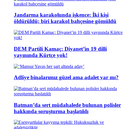
Jandarma karakolunda işkence: İki kişi
öldürüldü; biri karakol bahçesine gömüldü
DEM Partili Kamaç: Diyanet’in 19 dilli
yayınında Kürtçe yok!
Adliye binalarımız güzel ama adalet var mı?
Batman’da sert müdahalede bulunan polisler
hakkında soruşturma başlatıldı