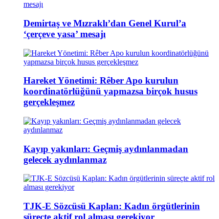
Demirtaş ve Mızraklı’dan Genel Kurul’a
‘çerçeve yasa’ mesajı
Hareket Yönetimi: Rêber Apo kurulun
koordinatörlüğünü yapmazsa birçok husus
gerçekleşmez
Kayıp yakınları: Geçmiş aydınlanmadan
gelecek aydınlanmaz
TJK-E Sözcüsü Kaplan: Kadın örgütlerinin
süreçte aktif rol alması gerekiyor