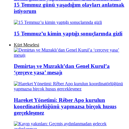
15 Temmuz günü yaşadığım olayları anlatmak
istiyorum
15 Temmuz’u kimin yaptığı sonuçlarında gizli
Kürt Meselesi
Demirtaş ve Mızraklı’dan Genel Kurul’a
‘çerçeve yasa’ mesajı
Hareket Yönetimi: Rêber Apo kurulun
koordinatörlüğünü yapmazsa birçok husus
gerçekleşmez