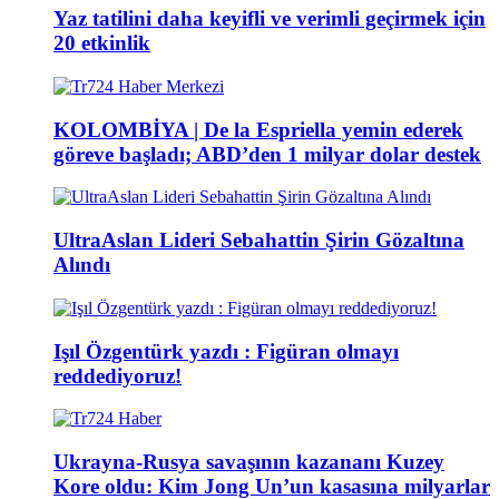
Yaz tatilini daha keyifli ve verimli geçirmek için
20 etkinlik
KOLOMBİYA | De la Espriella yemin ederek
göreve başladı; ABD’den 1 milyar dolar destek
UltraAslan Lideri Sebahattin Şirin Gözaltına
Alındı
Işıl Özgentürk yazdı : Figüran olmayı
reddediyoruz!
Ukrayna-Rusya savaşının kazananı Kuzey
Kore oldu: Kim Jong Un’un kasasına milyarlar