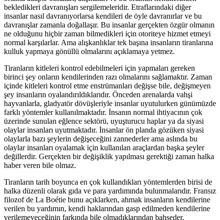
bekledikleri davranışları sergilemeleridir. Etraflarındaki diğer
insanlar nasıl davranıyorlarsa kendileri de öyle davranırlar ve bu
davranışlar zamanla doğallaşır. Bu insanlar gerçekten özgür olmanın
ne olduğunu hiçbir zaman bilmedikleri için otoriteye hizmet etmeyi
normal karşılarlar. Ama alışkanlıklar tek başına insanların tiranlarına
kulluk yapmaya gönüllü olmalarını açıklamaya yetmez.
Tiranların kitleleri kontrol edebilmeleri için yapmaları gereken
birinci şey onların kendilerinden razı olmalarını sağlamaktır. Zaman
içinde kitleleri kontrol etme enstrümanları değişse bile, değişmeyen
şey insanların oyalandırıldıklarıdır. Önceden arenalarda vahşi
hayvanlarla, gladyatör dövüşleriyle insanlar uyutulurken günümüzde
farklı yöntemler kullanılmaktadır. İnsanın normal ihtiyacının çok
üzerinde sunulan eğlence sektörü, uyuşturucu haplar ya da siyasi
olaylar insanları uyutmaktadır. İnsanlar ön planda gözüken siyasi
olaylarla bazı şeylerin değişeceğini zannederler ama aslında bu
olaylar insanları oyalamak için kullanılan araçlardan başka şeyler
değillerdir. Gerçekten bir değişiklik yapılması gerektiği zaman halka
haber veren bile olmaz.
Tiranların tarih boyunca en çok kullandıkları yöntemlerden birisi de
halka düzenli olarak gıda ve para yardımında bulunmalarıdır. Fransız
filozof de La Boétie bunu açıklarken, ahmak insanların kendilerine
verilen bu yardımın, kendi haklarından gasp edilmeden kendilerine
verilemeyeceğinin farkında bile olmadıklarından bahseder.