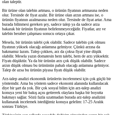
olan taleptir.
Bir ürüne olan talebin artması, o ürünün fiyatının artmasına neden
olur. Tersinde de fiyat azalır. Bir ürüne olan arzın artması ise, o
ürünün fiyatının azalmasına neden olur. Tersinde de fiyat artar. Ama
burada bilinmesi gereken şey, sadece talep ya da sadece arza
bakarak bir ürünün fiyatının belirlenmeyeceğidir. Fiyatlar, arz ve
talebin beraber çalışması sonucu ortaya çıkar.
Mesela, bir ürünün talebi çok olabilir. Sadece talebin çok olması
fiyatının yüksek olacağı anlamına gelmiyor. Çünkü arzına da
bakmamız lazım. Talep çokken, arz da çoksa fiyat yine düşük
olabilir. Mesela yazın domatesin hem talebi, hem de arzı yüksektir.
Fiyatı düşüktür. Ya da bir ürünün arzı çok düşük olabilir. Sadece
arzın düşük olması bu ürününün pahalı olacağı anlamına gelmiyor.
Talep de azsa bu ürünün piyasa fiyatı düşük olabilir.
Arz-talep analizi ekonomik ürünlerin incelenmesi için çok güçlü bir
yöntemdir. Ama bu yöntem sadece ekonomi alanında kullanılacak
diye bir şart da yok. Bir çok sosyal bilim için arz-talep analizi
konuya yeni bir bakış açısı getirerek olaylara başka bir boyutta
bakmayı sağlar. Sözü fazla uzatmadan burada arz-talep analizini
kullanarak incelemek istediğimiz konuya gelelim: 17-25 Aralık
sonrası Türkiye.