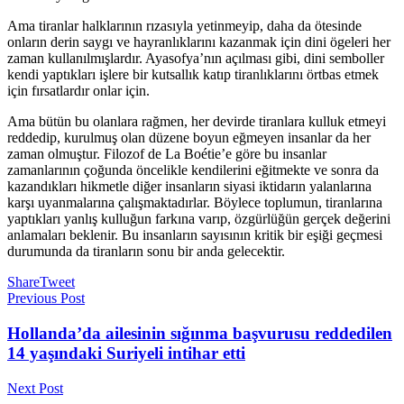
Ama tiranlar halklarının rızasıyla yetinmeyip, daha da ötesinde
onların derin saygı ve hayranlıklarını kazanmak için dini ögeleri her
zaman kullanılmışlardır. Ayasofya’nın açılması gibi, dini semboller
kendi yaptıkları işlere bir kutsallık katıp tiranlıklarını örtbas etmek
için fırsatlardır onlar için.
Ama bütün bu olanlara rağmen, her devirde tiranlara kulluk etmeyi
reddedip, kurulmuş olan düzene boyun eğmeyen insanlar da her
zaman olmuştur. Filozof de La Boétie’e göre bu insanlar
zamanlarının çoğunda öncelikle kendilerini eğitmekte ve sonra da
kazandıkları hikmetle diğer insanların siyasi iktidarın yalanlarına
karşı uyanmalarına çalışmaktadırlar. Böylece toplumun, tiranlarına
yaptıkları yanlış kulluğun farkına varıp, özgürlüğün gerçek değerini
anlamaları beklenir. Bu insanların sayısının kritik bir eşiği geçmesi
durumunda da tiranların sonu bir anda gelecektir.
Share
Tweet
Previous Post
Hollanda’da ailesinin sığınma başvurusu reddedilen
14 yaşındaki Suriyeli intihar etti
Next Post