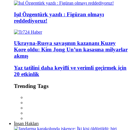
Işıl Özgentürk yazdı : Figüran olmayı
reddediyoruz!
Ukrayna-Rusya savaşının kazananı Kuzey
Kore oldu: Kim Jong Un’un kasasına milyarlar
akmış
Yaz tatilini daha keyifli ve verimli geçirmek için
20 etkinlik
Trending Tags
İnsan Hakları