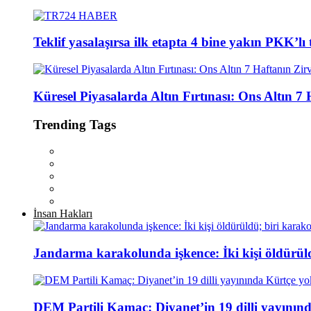
Teklif yasalaşırsa ilk etapta 4 bine yakın PKK’lı
Küresel Piyasalarda Altın Fırtınası: Ons Altın 7
Trending Tags
İnsan Hakları
Jandarma karakolunda işkence: İki kişi öldürül
DEM Partili Kamaç: Diyanet’in 19 dilli yayının