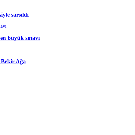
yle sarsıldı
 en büyük sınavı
 Bekir Ağa