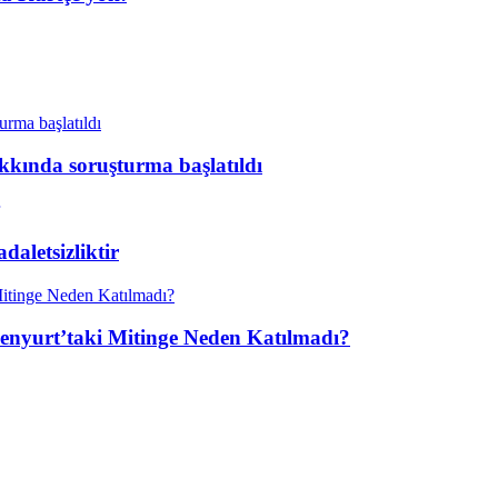
kkında soruşturma başlatıldı
aletsizliktir
enyurt’taki Mitinge Neden Katılmadı?