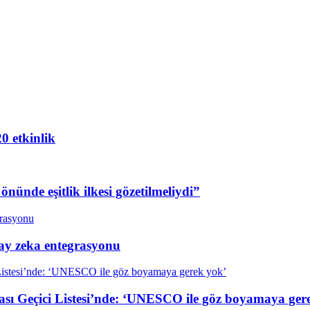
20 etkinlik
nünde eşitlik ilkesi gözetilmeliydi”
ay zeka entegrasyonu
 Geçici Listesi’nde: ‘UNESCO ile göz boyamaya ger