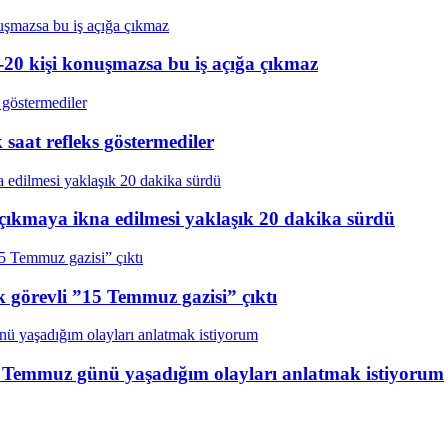
20 kişi konuşmazsa bu iş açığa çıkmaz
aat refleks göstermediler
çıkmaya ikna edilmesi yaklaşık 20 dakika sürdü
k görevli ”15 Temmuz gazisi” çıktı
15 Temmuz günü yaşadığım olayları anlatmak istiyorum