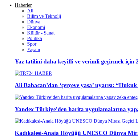
Haberler
All
Bilim ve Teknolji
Dünya
Ekonomi
Kültür - Sanat
Politika
Spor
Yaşam
Yaz tatilini daha keyifli ve verimli geçirmek için 
Ali Babacan’dan ‘çerçeve yasa’ uyarısı: “Hukuk ö
Yandex Türkiye’den harita uygulamalarına yap
Kadıkalesi-Anaia Höyüğü UNESCO Dünya Mirası