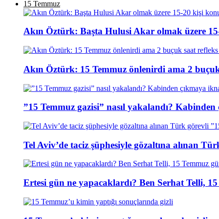
15 Temmuz
Akın Öztürk: Başta Hulusi Akar olmak üzere 15-
Akın Öztürk: 15 Temmuz önlenirdi ama 2 buçuk s
”15 Temmuz gazisi” nasıl yakalandı? Kabinden 
Tel Aviv’de taciz şüphesiyle gözaltına alınan Tür
Ertesi gün ne yapacaklardı? Ben Serhat Telli, 