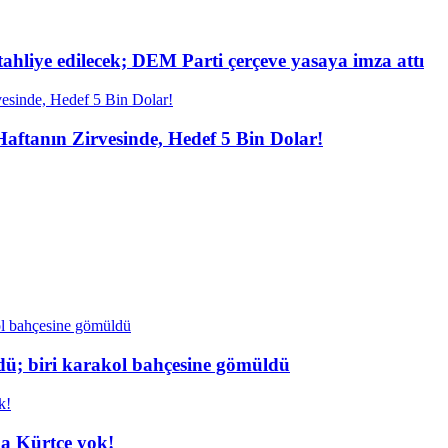
 tahliye edilecek; DEM Parti çerçeve yasaya imza attı
 Haftanın Zirvesinde, Hedef 5 Bin Dolar!
dü; biri karakol bahçesine gömüldü
da Kürtçe yok!