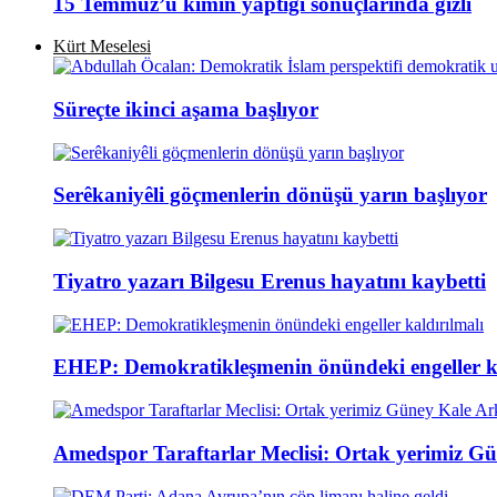
15 Temmuz’u kimin yaptığı sonuçlarında gizli
Kürt Meselesi
Süreçte ikinci aşama başlıyor
Serêkaniyêli göçmenlerin dönüşü yarın başlıyor
Tiyatro yazarı Bilgesu Erenus hayatını kaybetti
EHEP: Demokratikleşmenin önündeki engeller ka
Amedspor Taraftarlar Meclisi: Ortak yerimiz Gü