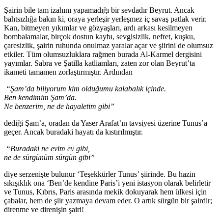
Şairin bile tam izahını yapamadığı bir sevdadır Beyrut. Ancak
bahtsızlığa bakın ki, oraya yerleşir yerleşmez iç savaş patlak verir.
Kan, bitmeyen yıkımlar ve gözyaşları, ardı arkası kesilmeyen
bombalamalar, birçok dostun kaybı, sevgisizlik, nefret, kuşku,
çaresizlik, şairin ruhunda onulmaz yaralar açar ve şiirini de olumsuz
etkiler. Tüm olumsuzluklara rağmen burada Al-Karmel dergisini
yayımlar. Sabra ve Şatilla katliamları, zaten zor olan Beyrut’ta
ikameti tamamen zorlaştırmıştır. Ardından
“Şam’da biliyorum kim olduğumu kalabalık içinde.
Ben kendimim Şam’da.
Ne benzerim, ne de hayaletim gibi”
dediği Şam’a, oradan da Yaser Arafat’ın tavsiyesi üzerine Tunus’a
geçer. Ancak buradaki hayatı da kıstırılmıştır.
“Buradaki ne evim ev gibi,
ne de sürgünüm sürgün gibi”
diye serzenişte bulunur ‘Teşekkürler Tunus’ şiirinde. Bu hazin
sıkışıklık ona ‘Ben’de kendine Paris’i yeni istasyon olarak belirletir
ve Tunus, Kıbrıs, Paris arasında mekik dokuyarak hem ülkesi için
çabalar, hem de şiir yazmaya devam eder. O artık sürgün bir şairdir;
direnme ve direnişin şairi!