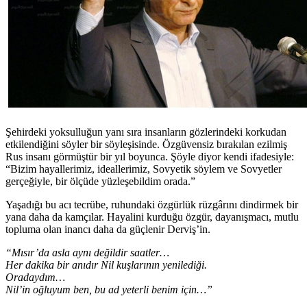
Şehirdeki yoksulluğun yanı sıra insanların gözlerindeki korkudan
etkilendiğini söyler bir söyleşisinde. Özgüvensiz bırakılan ezilmiş
Rus insanı görmüştür bir yıl boyunca. Şöyle diyor kendi ifadesiyle:
“Bizim hayallerimiz, ideallerimiz, Sovyetik söylem ve Sovyetler
gerçeğiyle, bir ölçüde yüzleşebildim orada.”
Yaşadığı bu acı tecrübe, ruhundaki özgürlük rüzgârını dindirmek bir
yana daha da kamçılar. Hayalini kurduğu özgür, dayanışmacı, mutlu
topluma olan inancı daha da güçlenir Derviş’in.
“Mısır’da asla aynı değildir saatler…
Her dakika bir anıdır Nil kuşlarının yenilediği.
Oradaydım…
Nil’in oğluyum ben, bu ad yeterli benim için…”