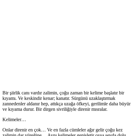
Bir şiirlik canı vardır zalimin, çoğu zaman bir kelime başlatır bir
kıyamı. Ve keskindir kenar; kanatır. Sürgünü uzaklaştırmak
zannedenler aldanır hep, attıkça uzağa öfkeyi, gerilimle daha büyür
ve kıyama durur. Bir dirgen sivriliğiyle direnir mısralar.
Kelimeler…
Onlar direnir en çok… Ve en fazla cümleler ağır gelir çoğu kez
zalimin dar yüreğine… Aynı kelimeler genişletir oysa sevda dolu