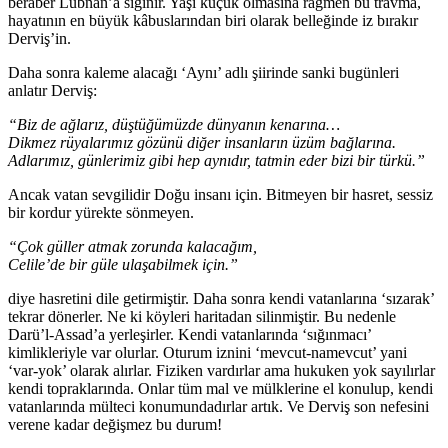
beraber Lübnan’a sığınır. Yaşı küçük olmasına rağmen bu travma,
hayatının en büyük kâbuslarından biri olarak belleğinde iz bırakır
Derviş’in.
Daha sonra kaleme alacağı ‘Aynı’ adlı şiirinde sanki bugünleri
anlatır Derviş:
“Biz de ağlarız, düştüğümüzde dünyanın kenarına…
Dikmez rüyalarımız gözünü diğer insanların üzüm bağlarına.
Adlarımız, günlerimiz gibi hep aynıdır, tatmin eder bizi bir türkü.”
Ancak vatan sevgilidir Doğu insanı için. Bitmeyen bir hasret, sessiz
bir kordur yürekte sönmeyen.
“Çok güller atmak zorunda kalacağım,
Celile’de bir güle ulaşabilmek için.”
diye hasretini dile getirmiştir. Daha sonra kendi vatanlarına ‘sızarak’
tekrar dönerler. Ne ki köyleri haritadan silinmiştir. Bu nedenle
Darü’l-Assad’a yerleşirler. Kendi vatanlarında ‘sığınmacı’
kimlikleriyle var olurlar. Oturum iznini ‘mevcut-namevcut’ yani
‘var-yok’ olarak alırlar. Fiziken vardırlar ama hukuken yok sayılırlar
kendi topraklarında. Onlar tüm mal ve mülklerine el konulup, kendi
vatanlarında mülteci konumundadırlar artık. Ve Derviş son nefesini
verene kadar değişmez bu durum!