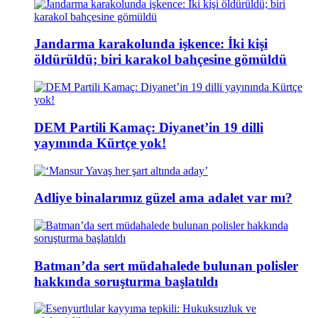
Jandarma karakolunda işkence: İki kişi
öldürüldü; biri karakol bahçesine gömüldü
DEM Partili Kamaç: Diyanet’in 19 dilli
yayınında Kürtçe yok!
Adliye binalarımız güzel ama adalet var mı?
Batman’da sert müdahalede bulunan polisler
hakkında soruşturma başlatıldı