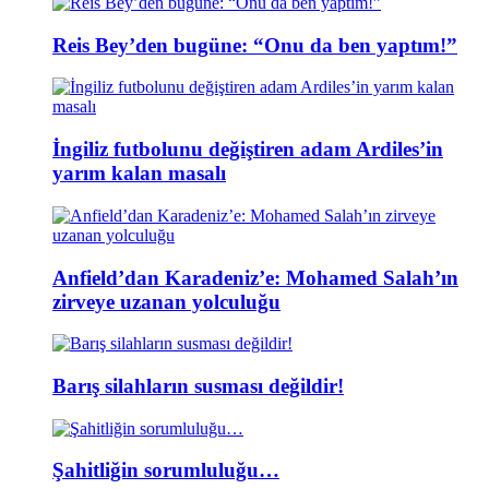
Reis Bey’den bugüne: “Onu da ben yaptım!”
İngiliz futbolunu değiştiren adam Ardiles’in
yarım kalan masalı
Anfield’dan Karadeniz’e: Mohamed Salah’ın
zirveye uzanan yolculuğu
Barış silahların susması değildir!
Şahitliğin sorumluluğu…