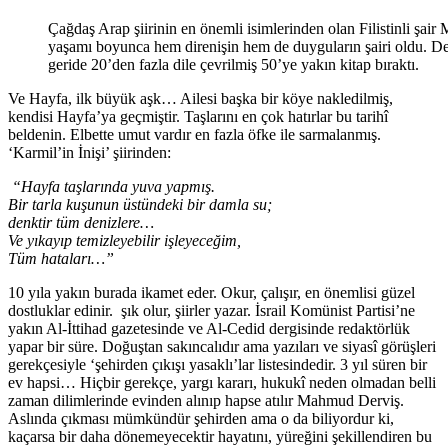
Çağdaş Arap şiirinin en önemli isimlerinden olan Filistinli şai
yaşamı boyunca hem direnişin hem de duyguların şairi oldu. De
geride 20’den fazla dile çevrilmiş 50’ye yakın kitap bıraktı.
Ve Hayfa, ilk büyük aşk… Ailesi başka bir köye nakledilmiş,
kendisi Hayfa’ya geçmiştir. Taşlarını en çok hatırlar bu tarihî
beldenin. Elbette umut vardır en fazla öfke ile sarmalanmış.
‘Karmil’in İnişi’ şiirinden:
“Hayfa taşlarında yuva yapmış.
Bir tarla kuşunun üstündeki bir damla su;
denktir tüm denizlere…
Ve yıkayıp temizleyebilir işleyeceğim,
Tüm hataları…”
10 yıla yakın burada ikamet eder. Okur, çalışır, en önemlisi güzel
dostluklar edinir. şık olur, şiirler yazar. İsrail Komünist Partisi’ne
yakın Al-İttihad gazetesinde ve Al-Cedid dergisinde redaktörlük
yapar bir süre. Doğuştan sakıncalıdır ama yazıları ve siyasî görüşleri
gerekçesiyle ‘şehirden çıkışı yasaklı’lar listesindedir. 3 yıl süren bir
ev hapsi… Hiçbir gerekçe, yargı kararı, hukukî neden olmadan belli
zaman dilimlerinde evinden alınıp hapse atılır Mahmud Derviş.
Aslında çıkması mümkündür şehirden ama o da biliyordur ki,
kaçarsa bir daha dönemeyecektir hayatını, yüreğini şekillendiren bu