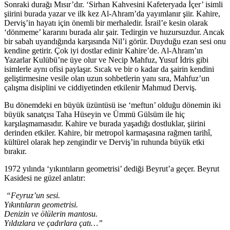
Sonraki durağı Mısır’dır. ‘Sirhan Kahvesini Kafeteryada İçer’ isimli
şiirini burada yazar ve ilk kez Al-Ahram’da yayımlanır şiir. Kahire,
Derviş’in hayatı için önemli bir merhaledir. İsrail’e kesin olarak
‘dönmeme’ kararını burada alır şair. Tedirgin ve huzursuzdur. Ancak
bir sabah uyandığında karşısında Nil’i görür. Duyduğu ezan sesi onu
kendine getirir. Çok iyi dostlar edinir Kahire’de. Al-Ahram’ın
Yazarlar Kulübü’ne üye olur ve Necip Mahfuz, Yusuf İdris gibi
isimlerle aynı ofisi paylaşır. Sıcak ve bir o kadar da şairin kendini
geliştirmesine vesile olan uzun sohbetlerin yanı sıra, Mahfuz’un
çalışma disiplini ve ciddiyetinden etkilenir Mahmud Derviş.
Bu dönemdeki en büyük üzüntüsü ise ‘meftun’ olduğu dönemin iki
büyük sanatçısı Taha Hüseyin ve Ümmü Gülsüm ile hiç
karşılaşmamasıdır. Kahire ve burada yaşadığı dostluklar, şiirini
derinden etkiler. Kahire, bir metropol karmaşasına rağmen tarihî,
kültürel olarak hep zengindir ve Derviş’in ruhunda büyük etki
bırakır.
1972 yılında ‘yıkıntıların geometrisi’ dediği Beyrut’a geçer. Beyrut
Kasidesi ne güzel anlatır:
“Feyruz’un sesi.
Yıkıntıların geometrisi.
Denizin ve ölülerin mantosu.
Yıldızlara ve çadırlara çatı…”