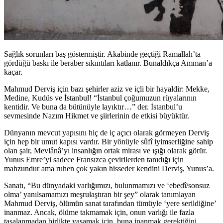
Sağlık sorunları baş göstermiştir. Akabinde geçtiği Ramallah’ta
gördüğü baskı ile beraber sıkıntıları katlanır. Bunaldıkça Amman’a
kaçar.
Mahmud Derviş için bazı şehirler aziz ve içli bir hayaldir: Mekke,
Medine, Kudüs ve İstanbul! “İstanbul çoğumuzun rüyalarının
kentidir. Ve buna da bütünüyle layıktır…” der. İstanbul’u
sevmesinde Nazım Hikmet ve şiirlerinin de etkisi büyüktür.
Dünyanın mevcut yapısını hiç de iç açıcı olarak görmeyen Derviş
için hep bir umut kapısı vardır. Bir yönüyle sûfî iyimserliğine sahip
olan şair, Mevlânâ’yı insanlığın ortak mirası ve ışığı olarak görür.
Yunus Emre’yi sadece Fransızca çevirilerden tanıdığı için
mahzundur ama ruhen çok yakın hisseder kendini Derviş, Yunus’a.
Sanatı, “Bu dünyadaki varlığımızı, bulunmamızı ve ‘ebedî/sonsuz
olma’ yanılsamamızı meşrulaştıran bir şey” olarak tanımlayan
Mahmud Derviş, ölümün sanat tarafından tümüyle ‘yere serildiğine’
inanmaz. Ancak, ölüme takmamak için, onun varlığı ile fazla
tasalanmadan birlikte yaşamak için, buna inanmak gerektiğini