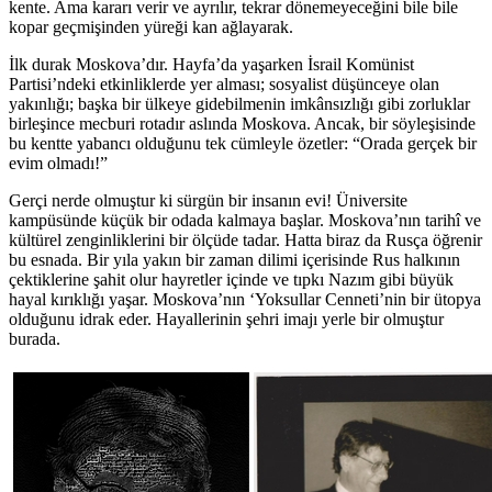
kente. Ama kararı verir ve ayrılır, tekrar dönemeyeceğini bile bile
kopar geçmişinden yüreği kan ağlayarak.
İlk durak Moskova’dır. Hayfa’da yaşarken İsrail Komünist
Partisi’ndeki etkinliklerde yer alması; sosyalist düşünceye olan
yakınlığı; başka bir ülkeye gidebilmenin imkânsızlığı gibi zorluklar
birleşince mecburi rotadır aslında Moskova. Ancak, bir söyleşisinde
bu kentte yabancı olduğunu tek cümleyle özetler: “Orada gerçek bir
evim olmadı!”
Gerçi nerde olmuştur ki sürgün bir insanın evi! Üniversite
kampüsünde küçük bir odada kalmaya başlar. Moskova’nın tarihî ve
kültürel zenginliklerini bir ölçüde tadar. Hatta biraz da Rusça öğrenir
bu esnada. Bir yıla yakın bir zaman dilimi içerisinde Rus halkının
çektiklerine şahit olur hayretler içinde ve tıpkı Nazım gibi büyük
hayal kırıklığı yaşar. Moskova’nın ‘Yoksullar Cenneti’nin bir ütopya
olduğunu idrak eder. Hayallerinin şehri imajı yerle bir olmuştur
burada.