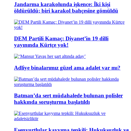
Jandarma karakolunda işkence: İki kişi
öldürüldü; biri karakol bahçesine gömüldü
DEM Partili Kamaç: Diyanet’in 19 dilli
yayınında Kürtçe yok!
Adliye binalarımız güzel ama adalet var mı?
Batman’da sert müdahalede bulunan polisler
hakkında soruşturma başlatıldı
Esenyurtlular kayyıma tepkili: Hukuksuzluk ve