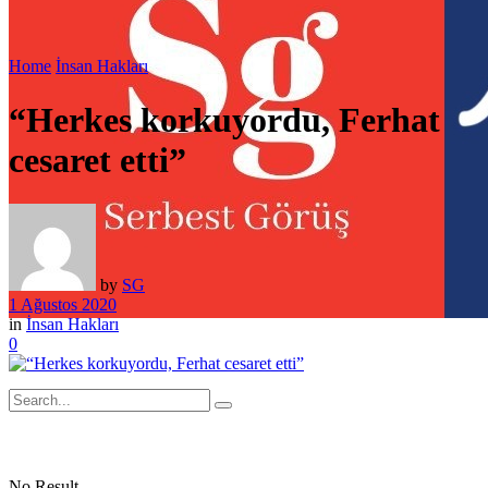
Home
İnsan Hakları
“Herkes korkuyordu, Ferhat
cesaret etti”
by
SG
1 Ağustos 2020
in
İnsan Hakları
0
No Result