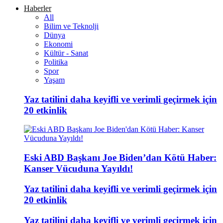
Haberler
All
Bilim ve Teknolji
Dünya
Ekonomi
Kültür - Sanat
Politika
Spor
Yaşam
Yaz tatilini daha keyifli ve verimli geçirmek için
20 etkinlik
Eski ABD Başkanı Joe Biden’dan Kötü Haber:
Kanser Vücuduna Yayıldı!
Yaz tatilini daha keyifli ve verimli geçirmek için
20 etkinlik
Yaz tatilini daha keyifli ve verimli geçirmek için