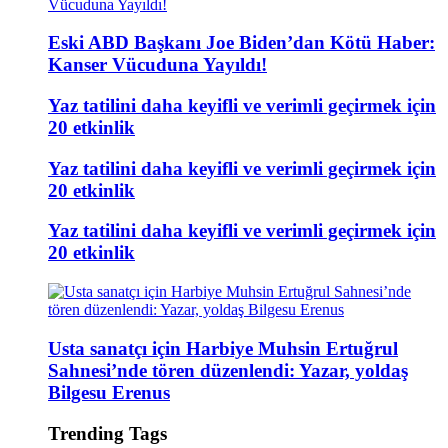
Eski ABD Başkanı Joe Biden’dan Kötü Haber:
Kanser Vücuduna Yayıldı!
Yaz tatilini daha keyifli ve verimli geçirmek için
20 etkinlik
Yaz tatilini daha keyifli ve verimli geçirmek için
20 etkinlik
Yaz tatilini daha keyifli ve verimli geçirmek için
20 etkinlik
Usta sanatçı için Harbiye Muhsin Ertuğrul
Sahnesi’nde tören düzenlendi: Yazar, yoldaş
Bilgesu Erenus
Trending Tags