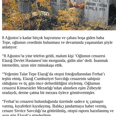
8 Ağustos’a kadar birçok başvurusu ve çabası boşa giden baba
Tepe, oğlunun cesedinin bulunması ve devamında yaşananları şöyle
anlatıyor:
“8 Ağustos’ta yine telefon geldi, malum kişi ‘Oğlunun cenazesi
Elazığ Devlet Hastanesi’nin morgunda, gidin alın’ dedi. İnanmak
istemedim, uzun süre münakaşa ettik.
“Yeğenim Talat Tepe Elazığ’da otopsi fotoğraflarından Ferhat’ı
teşhis etmiş. Elazığ Cumhuriyet Savcılığı cenazenin sahipsiz
olduğunu ve üç gün önce defnedildiğini söylemiş. Oğlumun
cenazesi Kimsesizler Mezarlığı’ndan alınırken eşim Zübeyde
oradaydı, derme çatma bir mezara öylece gömüvermişler.
“Ferhat’ın cenazesi bulunduğunda üzerinde sadece iç çamaşırı
varmış, kıyafetleri kıyıdaymış. Balıkçı jandarmaya haber vermiş,
cenaze Sivrice Savcılığı’na götürülmüş, otopsi raporu hazırlanmış ve
aynı gün Elazığ’a gönderilmiş.