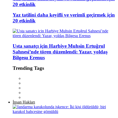
20 etkinlik
Yaz tatilini daha keyifli ve verimli geçirmek için
20 etkinlik
Usta sanatçı için Harbiye Muhsin Ertuğrul
Sahnesi’nde tören düzenlendi: Yazar, yoldaş
Bilgesu Erenus
Trending Tags
İnsan Hakları