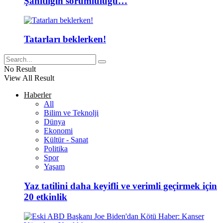
Şahitliğin sorumluluğu…
Tatarları beklerken!
No Result
View All Result
Haberler
All
Bilim ve Teknolji
Dünya
Ekonomi
Kültür - Sanat
Politika
Spor
Yaşam
Yaz tatilini daha keyifli ve verimli geçirmek için
20 etkinlik