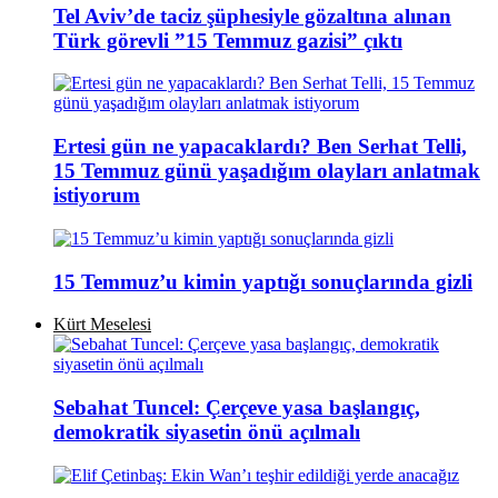
Tel Aviv’de taciz şüphesiyle gözaltına alınan
Türk görevli ”15 Temmuz gazisi” çıktı
Ertesi gün ne yapacaklardı? Ben Serhat Telli,
15 Temmuz günü yaşadığım olayları anlatmak
istiyorum
15 Temmuz’u kimin yaptığı sonuçlarında gizli
Kürt Meselesi
Sebahat Tuncel: Çerçeve yasa başlangıç,
demokratik siyasetin önü açılmalı