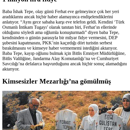
Baba İshak Tepe, olay günü Ferhat eve gelmeyince çok her yeri
aradıklarını ancak hiçbir haber alamayınca endişelendiklerini
anlatıyor. “Aynı gece sabaha karşı eve telefon geldi. Kendini ‘Türk
Osmanlı İntikam Tugayı’ olarak tanıtan biri, Ferhat’ın ellerinde
olduğunu söyledi ama oğlumla konuşturmadı” diyen baba Tepe,
kendisinden o günün parasıyla bir milyar fidye vermesini, DEP
şubesini kapatmasını, PKK’nin kaçırdığı dört turistin serbest
bırakılmasını ve kimseye haber vermememi istediğini aktarıyor.
Baba Tepe, kayıp oğlunu bulmak için Bitlis Emniyet Müdürlüğüne,
Bitlis Valiliğine, Jandarma Alay Komutanlığı’na ve Cumhuriyet
Savcılığı’na defalarca başvurduğunu ancak hiçbir sonuç alamadığını
aktarıyor.
Kimsesizler Mezarlığı’na gömülmüş