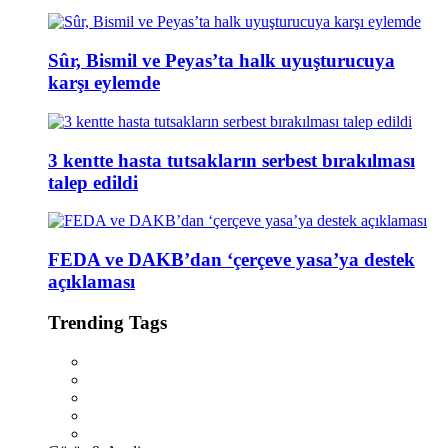
Sûr, Bismil ve Peyas’ta halk uyuşturucuya
karşı eylemde
3 kentte hasta tutsakların serbest bırakılması
talep edildi
FEDA ve DAKB’dan ‘çerçeve yasa’ya destek
açıklaması
Trending Tags