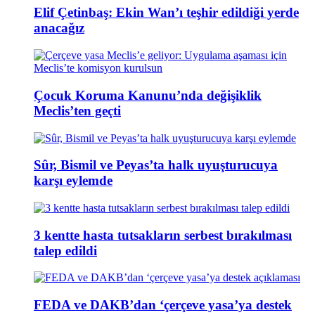
Elif Çetinbaş: Ekin Wan’ı teşhir edildiği yerde
anacağız
Çocuk Koruma Kanunu’nda değişiklik
Meclis’ten geçti
Sûr, Bismil ve Peyas’ta halk uyuşturucuya
karşı eylemde
3 kentte hasta tutsakların serbest bırakılması
talep edildi
FEDA ve DAKB’dan ‘çerçeve yasa’ya destek