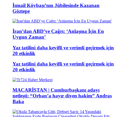
İsmail Köybaşı’nın Jübilesinde Kazanan
Göztepe
İran’dan ABD’ye Çağrı: ‘Anlaşma İçin En
Uygun Zaman’
Yaz tatilini daha keyifli ve verimli geçirmek için
20 etkinlik
Yaz tatilini daha keyifli ve verimli geçirmek için
20 etkinlik
MACARİSTAN | Cumhurbaşkanı adayı
netleşti: “Orban’a hayır diyen hakim” Andras
Baka