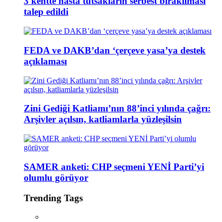
3 kentte hasta tutsakların serbest bırakılması
talep edildi
FEDA ve DAKB’dan ‘çerçeve yasa’ya destek
açıklaması
Zini Gediği Katliamı’nın 88’inci yılında çağrı:
Arşivler açılsın, katliamlarla yüzleşilsin
SAMER anketi: CHP seçmeni YENİ Parti’yi
olumlu görüyor
Trending Tags