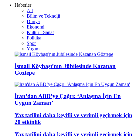
Haberler
All
Bilim ve Teknolji
Dünya
Ekonomi
Kültür - Sanat
Politika
Spor
Yaşam
İsmail Köybaşı’nın Jübilesinde Kazanan
Göztepe
İran’dan ABD’ye Çağrı: ‘Anlaşma İçin En
Uygun Zaman’
Yaz tatilini daha keyifli ve verimli geçirmek için
20 etkinlik
Yaz tatilini daha keyifli ve verimli geçirmek için