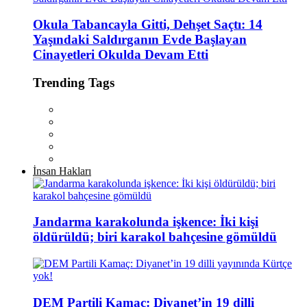
Okula Tabancayla Gitti, Dehşet Saçtı: 14
Yaşındaki Saldırganın Evde Başlayan
Cinayetleri Okulda Devam Etti
Trending Tags
İnsan Hakları
Jandarma karakolunda işkence: İki kişi
öldürüldü; biri karakol bahçesine gömüldü
DEM Partili Kamaç: Diyanet’in 19 dilli