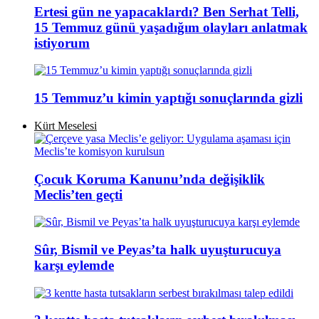
Ertesi gün ne yapacaklardı? Ben Serhat Telli,
15 Temmuz günü yaşadığım olayları anlatmak
istiyorum
15 Temmuz’u kimin yaptığı sonuçlarında gizli
Kürt Meselesi
Çocuk Koruma Kanunu’nda değişiklik
Meclis’ten geçti
Sûr, Bismil ve Peyas’ta halk uyuşturucuya
karşı eylemde