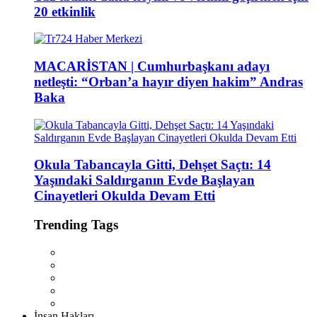
20 etkinlik
MACARİSTAN | Cumhurbaşkanı adayı
netleşti: “Orban’a hayır diyen hakim” Andras
Baka
Okula Tabancayla Gitti, Dehşet Saçtı: 14
Yaşındaki Saldırganın Evde Başlayan
Cinayetleri Okulda Devam Etti
Trending Tags
İnsan Hakları