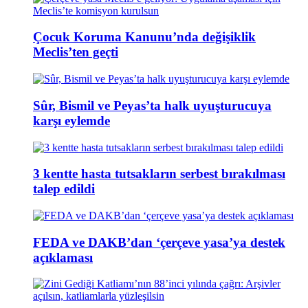
Çocuk Koruma Kanunu’nda değişiklik
Meclis’ten geçti
Sûr, Bismil ve Peyas’ta halk uyuşturucuya
karşı eylemde
3 kentte hasta tutsakların serbest bırakılması
talep edildi
FEDA ve DAKB’dan ‘çerçeve yasa’ya destek
açıklaması