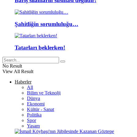
Barış silahların susması değildir!
Şahitliğin sorumluluğu…
Tatarları beklerken!
No Result
View All Result
Haberler
All
Bilim ve Teknolji
Dünya
Ekonomi
Kültür - Sanat
Politika
Spor
Yaşam