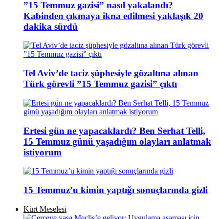
”15 Temmuz gazisi” nasıl yakalandı?
Kabinden çıkmaya ikna edilmesi yaklaşık 20
dakika sürdü
Tel Aviv’de taciz şüphesiyle gözaltına alınan
Türk görevli ”15 Temmuz gazisi” çıktı
Ertesi gün ne yapacaklardı? Ben Serhat Telli,
15 Temmuz günü yaşadığım olayları anlatmak
istiyorum
15 Temmuz’u kimin yaptığı sonuçlarında gizli
Kürt Meselesi