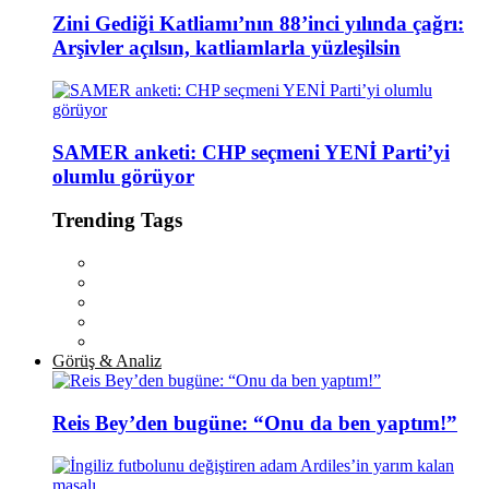
Zini Gediği Katliamı’nın 88’inci yılında çağrı:
Arşivler açılsın, katliamlarla yüzleşilsin
SAMER anketi: CHP seçmeni YENİ Parti’yi
olumlu görüyor
Trending Tags
Görüş & Analiz
Reis Bey’den bugüne: “Onu da ben yaptım!”