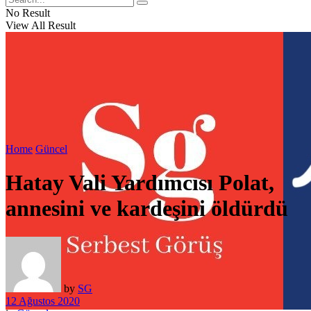
No Result
View All Result
Home
Güncel
Hatay Vali Yardımcısı Polat,
annesini ve kardeşini öldürdü
by
SG
12 Ağustos 2020