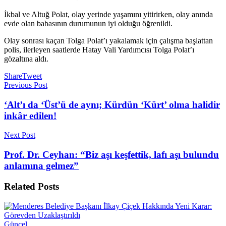
İkbal ve Altuğ Polat, olay yerinde yaşamını yitirirken, olay anında
evde olan babasının durumunun iyi olduğu öğrenildi.
Olay sonrası kaçan Tolga Polat’ı yakalamak için çalışma başlattan
polis, ilerleyen saatlerde Hatay Vali Yardımcısı Tolga Polat’ı
gözaltına aldı.
Share
Tweet
Previous Post
‘Alt’ı da ‘Üst’ü de aynı; Kürdün ‘Kürt’ olma halidir
inkâr edilen!
Next Post
Prof. Dr. Ceyhan: “Biz aşı keşfettik, lafı aşı bulundu
anlamına gelmez”
Related
Posts
Güncel