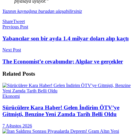
piyasaya uyuyor.”
Yazının kaynağına buradan ulaşabilirsiniz
Share
Tweet
Previous Post
Yabancılar son bir ayda 1.4 milyar doları alıp kaçtı
Next Post
The Economist’e cevabımdır; Algılar ve gerçekler
Related
Posts
Ekonomi
Sürücülere Kara Haber! Gelen İndirim ÖTV’ye
Gitmişti, Benzine Yeni Zamda Tarih Belli Oldu
7 Ağustos 2026