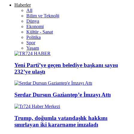
Haberler
All
Bilim ve Teknolji
Dünya
Ekonomi
Kültür - Sanat
Politika
Spor
Yaşam
Yeni Parti’ye geçen belediye başkanı sayısı
232’ye ulaştı
Serdar Dursun Gaziantep’e İmzayı Attı
Trump, doğumla vatandaşlık hakkını
sınırlayan iki kararname imzaladı