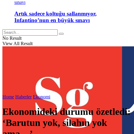
Artık sadece koltuğu sallanmıyor,
Infantino’nun en büyük sınavı
No Result
View All Result
Home
Haberler
Ekonomi
Ekonomideki durumu özetledi:
‘Barutun yok, silahın yok
ama…’