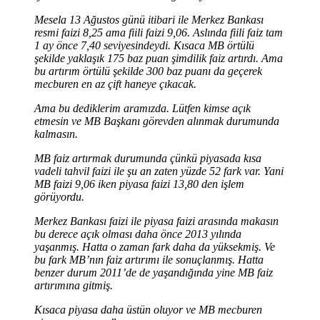
Mesela 13 Ağustos günü itibari ile Merkez Bankası
resmi faizi 8,25 ama fiili faizi 9,06. Aslında fiili faiz tam
1 ay önce 7,40 seviyesindeydi. Kısaca MB örtülü
şekilde yaklaşık 175 baz puan şimdilik faiz artırdı. Ama
bu artırım örtülü şekilde 300 baz puanı da geçerek
mecburen en az çift haneye çıkacak.
Ama bu dediklerim aramızda. Lütfen kimse açık
etmesin ve MB Başkanı görevden alınmak durumunda
kalmasın.
MB faiz artırmak durumunda çünkü piyasada kısa
vadeli tahvil faizi ile şu an zaten yüzde 52 fark var. Yani
MB faizi 9,06 iken piyasa faizi 13,80 den işlem
görüyordu.
Merkez Bankası faizi ile piyasa faizi arasında makasın
bu derece açık olması daha önce 2013 yılında
yaşanmış. Hatta o zaman fark daha da yüksekmiş. Ve
bu fark MB’nın faiz artırımı ile sonuçlanmış. Hatta
benzer durum 2011’de de yaşandığında yine MB faiz
artırımına gitmiş.
Kısaca piyasa daha üstün oluyor ve MB mecburen