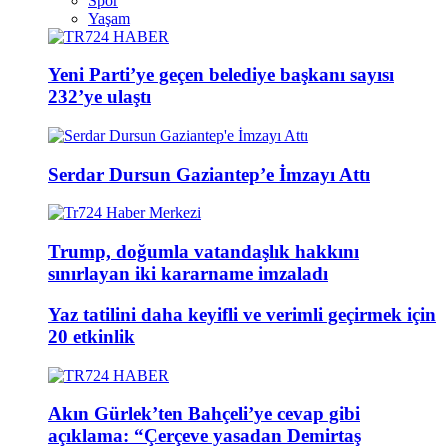
Spor
Yaşam
Yeni Parti’ye geçen belediye başkanı sayısı
232’ye ulaştı
Serdar Dursun Gaziantep’e İmzayı Attı
Trump, doğumla vatandaşlık hakkını
sınırlayan iki kararname imzaladı
Yaz tatilini daha keyifli ve verimli geçirmek için
20 etkinlik
Akın Gürlek’ten Bahçeli’ye cevap gibi
açıklama: “Çerçeve yasadan Demirtaş