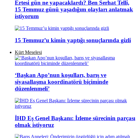
Ertesi gün ne yapacaklardı? Ben Serhat Telli,
15 Temmuz günü yaşadığım olayları anlatmak
istiyorum
15 Temmuz’u kimin yaptığı sonuçlarında gizli
Kürt Meselesi
‘Başkan Apo’nun koşulları, barış ve
siyasallaşma koordinatörü biçiminde
düzenlenmeli’
İHD Eş Genel Başkanı: İzleme sürecinin parçası
olmak istiyoruz