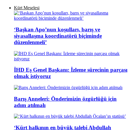
Kürt Meselesi
‘Başkan Apo’nun koşulları, barış ve
siyasallaşma koordinatörü biçiminde
düzenlenmeli’
İHD Eş Genel Başkanı: İzleme sürecinin parçası
olmak istiyoruz
Barış Anneleri: Önderimizin özgürlüğü için
adım atılmalı
‘Kürt halkının en büyük talebi Abdullah